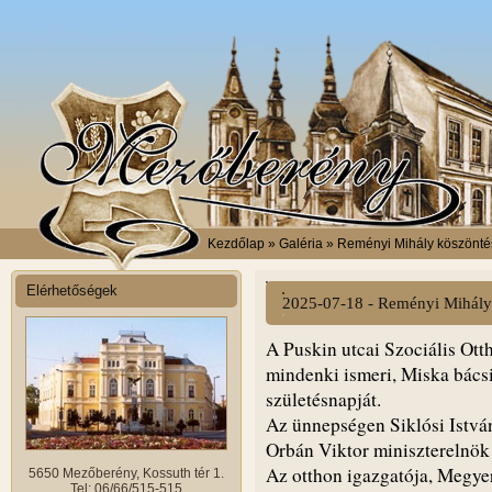
Kezdőlap
» Galéria » Reményi Mihály köszönt
Elérhetőségek
2025-07-18 - Reményi Mihály
A Puskin utcai Szociális Ot
mindenki ismeri, Miska bácsi
születésnapját.
Az ünnepségen Siklósi Istvá
Orbán Viktor miniszterelnök á
Az otthon igazgatója, Megye
5650 Mezőberény, Kossuth tér 1.
Tel: 06/66/515-515