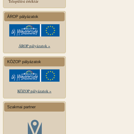
Települési értéktár
ÁROP pályázatok
ÁROP pályázatok »
KÖZOP pályázatok
KÖZOP pályázatok »
Szakmai partner