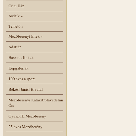
Orlai Ház
Archív
»
Temető
»
Mezőberényi hírek
»
Adattár
Hasznos linkek
Képgalériák
100 éves a sport
Békési Járási Hivatal
Mezőberényi Katasztrófavédelmi
Őrs
Gyüsz-TE Mezőberény
25 éves Mezőberény