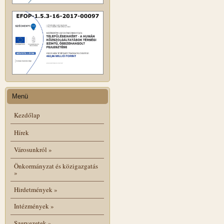
Menü
Kezdőlap
Hírek
Városunkról
»
Önkormányzat és közigazgatás
»
Hirdetmények
»
Intézmények
»
Szervezetek
»