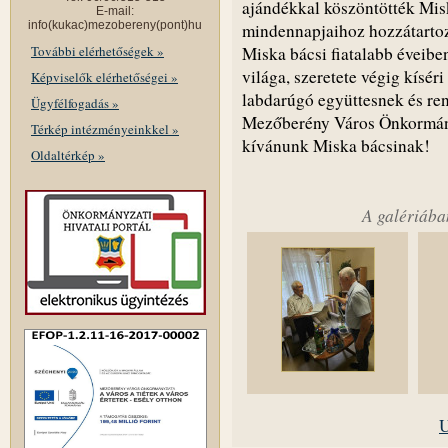
ajándékkal köszöntötték Misk
E-mail:
info(kukac)mezobereny(pont)hu
mindennapjaihoz hozzátartozi
További elérhetőségek »
Miska bácsi fiatalabb éveibe
világa, szeretete végig kísér
Képviselők elérhetőségei »
labdarúgó együttesnek és re
Ügyfélfogadás »
Mezőberény Város Önkormány
Térkép intézményeinkkel »
kívánunk Miska bácsinak!
Oldaltérkép »
A galériába
U