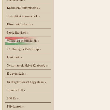
Közhasznú információk
»
Turisztikai információk
»
Közérdekű adatok
»
Szolgáltatások
»
Választási információk
»
25. Országos Vadásznap
»
Ipari park
»
Nyitott terek Helyi Közösség
»
E-ügyintézés
»
Dr. Kugler József hagyatéka
»
Trianon 100
»
300 Év
»
Pályázatok
»