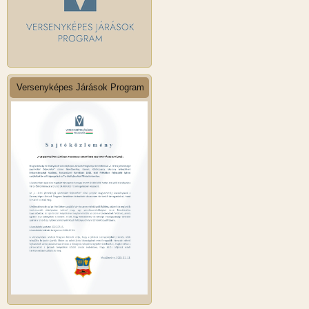
Versenyképes Járások Program