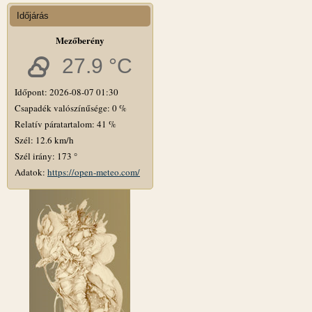
Időjárás
Mezőberény
27.9 °C
Időpont: 2026-08-07 01:30
Csapadék valószínűsége: 0 %
Relatív páratartalom: 41 %
Szél: 12.6 km/h
Szél irány: 173 °
Adatok:
https://open-meteo.com/