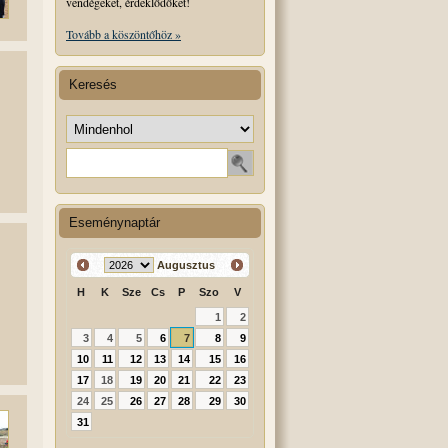
vendégeket, érdeklődőket!
Tovább a köszöntőhöz »
Keresés
Keresés helye
Keresendő szó
Eseménynaptár
Augusztus
H
K
Sze
Cs
P
Szo
V
1
2
3
4
5
6
7
8
9
10
11
12
13
14
15
16
17
18
19
20
21
22
23
24
25
26
27
28
29
30
31