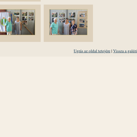
Ugrás az oldal tetejére
|
Vissza a galér