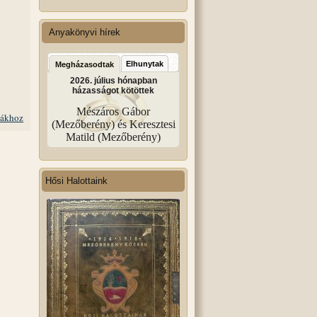
Anyakönyvi hírek
Elhunytak
Megházasodtak
2026. július hónapban
házasságot kötöttek
Mészáros Gábor
iákhoz
(Mezőberény) és Keresztesi
Matild (Mezőberény)
Hősi Halottaink