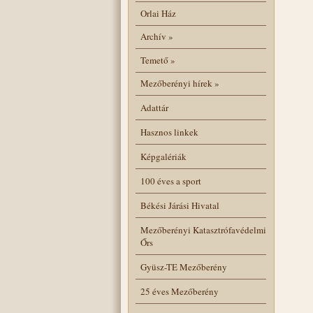
Orlai Ház
Archív
»
Temető
»
Mezőberényi hírek
»
Adattár
Hasznos linkek
Képgalériák
100 éves a sport
Békési Járási Hivatal
Mezőberényi Katasztrófavédelmi
Őrs
Gyüsz-TE Mezőberény
25 éves Mezőberény