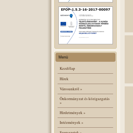
Menü
Kezdőlap
Hírek
Városunkról
»
Önkormányzat és közigazgatás
»
Hirdetmények
»
Intézmények
»
Szervezetek
»