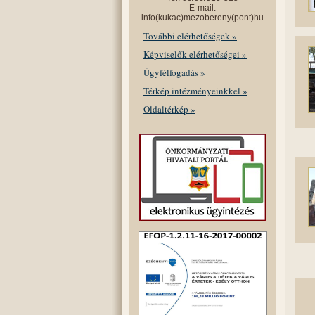
E-mail:
info(kukac)mezobereny(pont)hu
További elérhetőségek »
Képviselők elérhetőségei »
Ügyfélfogadás »
Térkép intézményeinkkel »
Oldaltérkép »