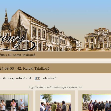
ria » 42. Kereki Találkozó
24-09-08 - 42. Kereki Találkozó
ériához kapcsolódó cikk
ITT
olvasható.
A galériában található képek száma: 20