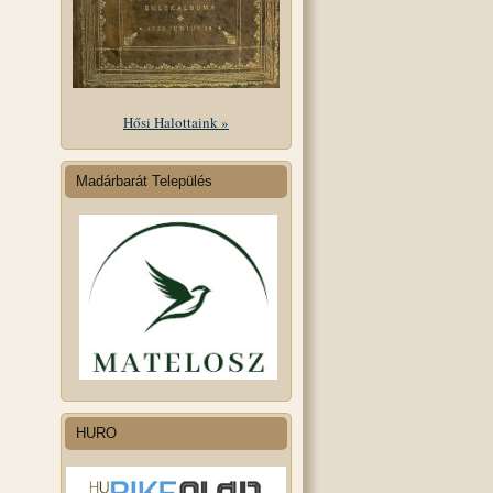
Hősi Halottaink »
Madárbarát Település
HURO