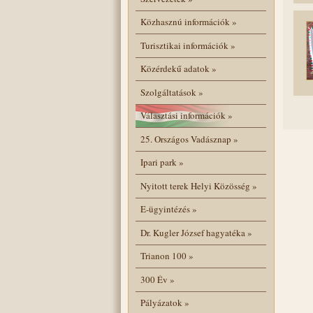
Közhasznú információk
»
Turisztikai információk
»
Közérdekű adatok
»
Szolgáltatások
»
Választási információk
»
25. Országos Vadásznap
»
Ipari park
»
Nyitott terek Helyi Közösség
»
E-ügyintézés
»
Dr. Kugler József hagyatéka
»
Trianon 100
»
300 Év
»
Pályázatok
»