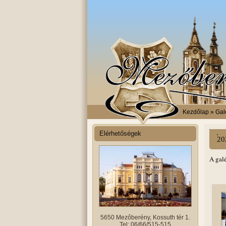
Kezdőlap
» Galé
Elérhetőségek
20
A gal
5650 Mezőberény, Kossuth tér 1.
Tel: 06/66/515-515