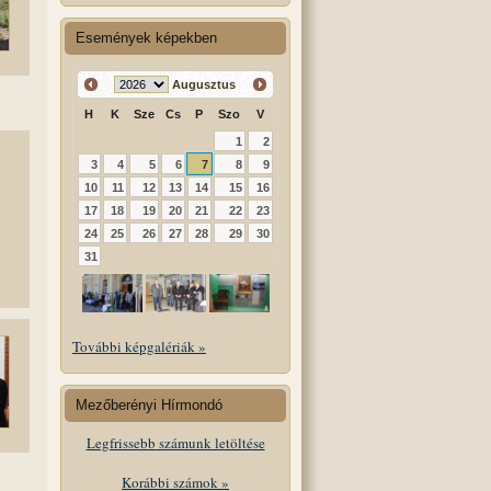
Események képekben
Augusztus
H
K
Sze
Cs
P
Szo
V
1
2
3
4
5
6
7
8
9
10
11
12
13
14
15
16
17
18
19
20
21
22
23
24
25
26
27
28
29
30
31
További képgalériák »
Mezőberényi Hírmondó
Legfrissebb számunk letöltése
Korábbi számok »