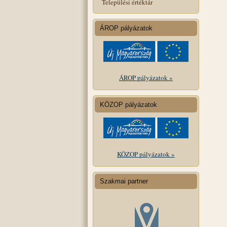
Települési értéktár
ÁROP pályázatok
ÁROP pályázatok »
KÖZOP pályázatok
KÖZOP pályázatok »
Szakmai partner