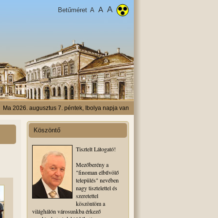
A
A
Betűméret
A
Ma 2026. augusztus 7. péntek, Ibolya napja van
Köszöntő
Tisztelt Látogató!
Mezőberény a
"finoman elbűvölő
település" nevében
nagy tisztelettel és
szeretettel
köszöntöm a
világhálón városunkba érkező