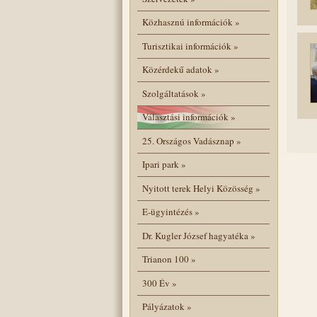
Közhasznú információk
»
Turisztikai információk
»
Közérdekű adatok
»
Szolgáltatások
»
Választási információk
»
25. Országos Vadásznap
»
Ipari park
»
Nyitott terek Helyi Közösség
»
E-ügyintézés
»
Dr. Kugler József hagyatéka
»
Trianon 100
»
300 Év
»
Pályázatok
»