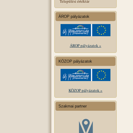
Települési értéktár
ÁROP pályázatok
ÁROP pályázatok »
KÖZOP pályázatok
KÖZOP pályázatok »
Szakmai partner