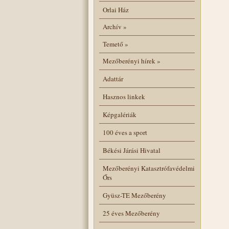
Orlai Ház
Archív
»
Temető
»
Mezőberényi hírek
»
Adattár
Hasznos linkek
Képgalériák
100 éves a sport
Békési Járási Hivatal
Mezőberényi Katasztrófavédelmi
Őrs
Gyüsz-TE Mezőberény
25 éves Mezőberény