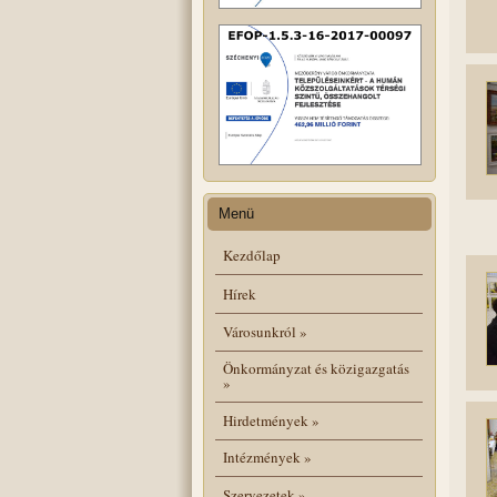
Menü
Kezdőlap
Hírek
Városunkról
»
Önkormányzat és közigazgatás
»
Hirdetmények
»
Intézmények
»
Szervezetek
»