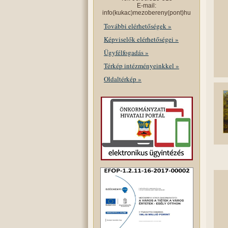
E-mail:
info(kukac)mezobereny(pont)hu
További elérhetőségek »
Képviselők elérhetőségei »
Ügyfélfogadás »
Térkép intézményeinkkel »
Oldaltérkép »