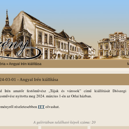
ria » Angyal Irén kiállítása
M
24-03-01 - Angyal Irén kiállítása
l Irén amatőr festőművész „Tájak és városok” című kiállítását Diószegi 
kusművész nyitotta meg 2024. március 1-én az Orlai házban.
ITT
eményről részletesebben
olvashat.
A galériában található képek száma: 20