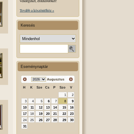
vendégeket, érdeklődőket!
Tovább a köszöntőhöz »
Keresés
Keresés helye
Keresendő szó
Eseménynaptár
Augusztus
H
K
Sze
Cs
P
Szo
V
1
2
3
4
5
6
7
8
9
10
11
12
13
14
15
16
17
18
19
20
21
22
23
24
25
26
27
28
29
30
31