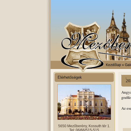
Kezdőlap
» Galé
Elérhetőségek
20
Angya
grafi
Az es
5650 Mezőberény, Kossuth tér 1.
Tel: 06/66/515-515