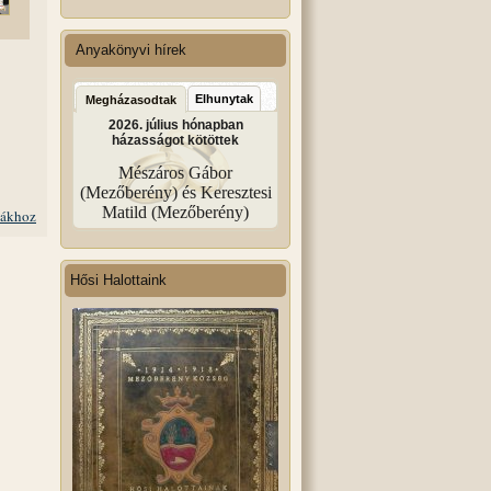
Anyakönyvi hírek
Elhunytak
Megházasodtak
2026. július hónapban
házasságot kötöttek
Mészáros Gábor
(Mezőberény) és Keresztesi
Matild (Mezőberény)
iákhoz
Hősi Halottaink