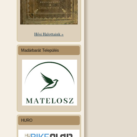
Hősi Halottaink »
Madárbarát Település
HURO