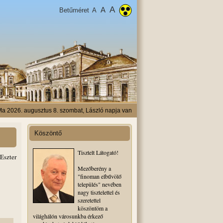
A
A
Betűméret
A
a 2026. augusztus 8. szombat, László napja van
Köszöntő
Tisztelt Látogató!
Eszter
Mezőberény a
"finoman elbűvölő
település" nevében
nagy tisztelettel és
szeretettel
köszöntöm a
világhálón városunkba érkező