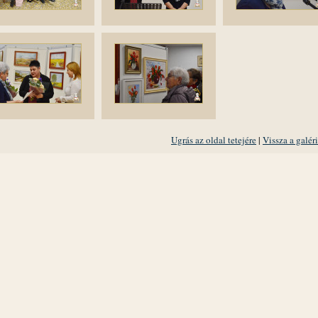
Ugrás az oldal tetejére
|
Vissza a galér