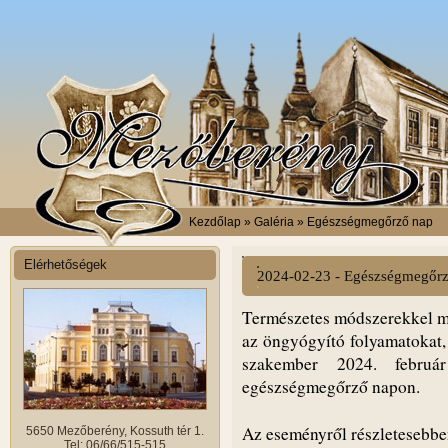
Kezdőlap
» Galéria » Egészségmegőrző nap
Elérhetőségek
2024-02-23 - Egészségmegőr
Természetes módszerekkel mi
az öngyógyító folyamatokat, 
szakember 2024. februá
egészségmegőrző napon.
Az eseményről részletesebb
5650 Mezőberény, Kossuth tér 1.
Tel: 06/66/515-515