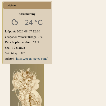
Időjárás
Mezőberény
24 °C
Időpont: 2026-08-07 22:30
Csapadék valószínűsége: 7 %
Relatív páratartalom: 63 %
Szél: 12.6 km/h
Szél irány: 18 °
Adatok:
https://open-meteo.com/