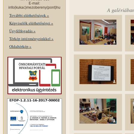
E-mail:
info(kukac)mezobereny(pont)hu
A galériában
További elérhetőségek »
Képviselők elérhetőségei »
Ügyfélfogadás »
Térkép intézményeinkkel »
Oldaltérkép »