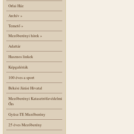
Orlai Ház
Archív
»
Temető
»
Mezőberényi hírek
»
Adattár
Hasznos linkek
Képgalériák
100 éves a sport
Békési Járási Hivatal
Mezőberényi Katasztrófavédelmi
Őrs
Gyüsz-TE Mezőberény
25 éves Mezőberény