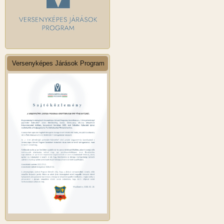
Versenyképes Járások Program