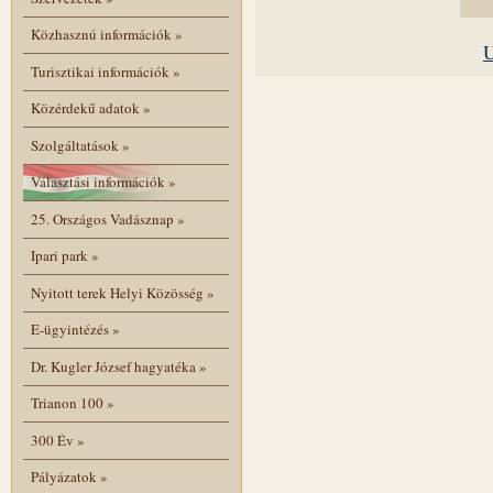
Közhasznú információk
»
U
Turisztikai információk
»
Közérdekű adatok
»
Szolgáltatások
»
Választási információk
»
25. Országos Vadásznap
»
Ipari park
»
Nyitott terek Helyi Közösség
»
E-ügyintézés
»
Dr. Kugler József hagyatéka
»
Trianon 100
»
300 Év
»
Pályázatok
»