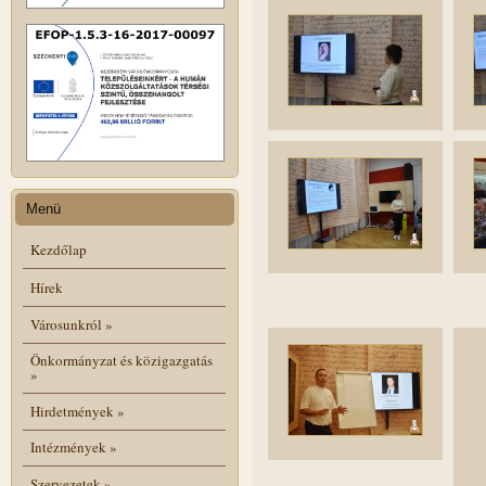
Menü
Kezdőlap
Hírek
Városunkról
»
Önkormányzat és közigazgatás
»
Hirdetmények
»
Intézmények
»
Szervezetek
»