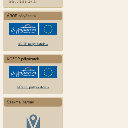
Települési értéktár
ÁROP pályázatok
ÁROP pályázatok »
KÖZOP pályázatok
KÖZOP pályázatok »
Szakmai partner