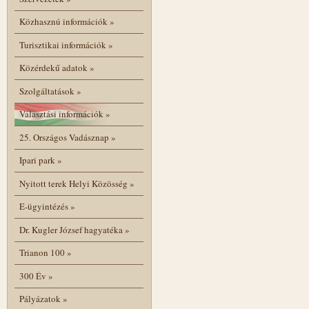
Közhasznú információk
»
Turisztikai információk
»
Közérdekű adatok
»
Szolgáltatások
»
Választási információk
»
25. Országos Vadásznap
»
Ipari park
»
Nyitott terek Helyi Közösség
»
E-ügyintézés
»
Dr. Kugler József hagyatéka
»
Trianon 100
»
300 Év
»
Pályázatok
»