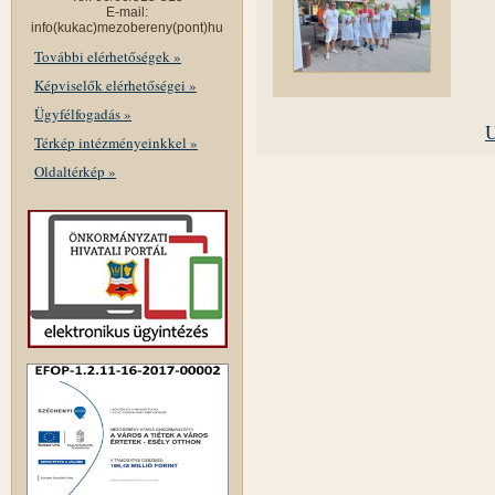
E-mail:
info(kukac)mezobereny(pont)hu
További elérhetőségek »
Képviselők elérhetőségei »
Ügyfélfogadás »
U
Térkép intézményeinkkel »
Oldaltérkép »