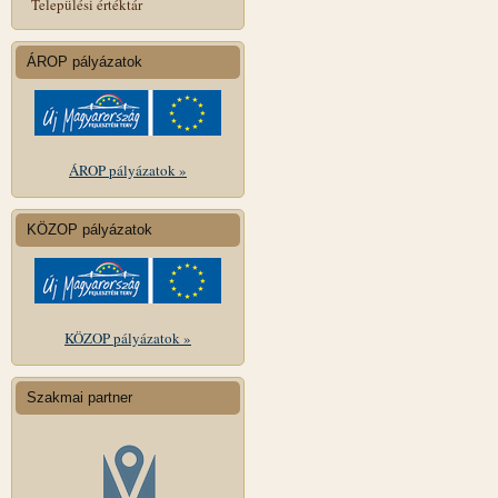
Települési értéktár
ÁROP pályázatok
ÁROP pályázatok »
KÖZOP pályázatok
KÖZOP pályázatok »
Szakmai partner