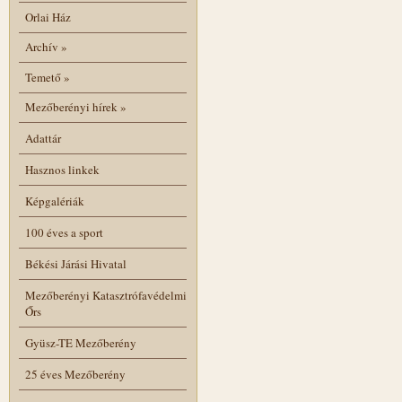
Orlai Ház
Archív
»
Temető
»
Mezőberényi hírek
»
Adattár
Hasznos linkek
Képgalériák
100 éves a sport
Békési Járási Hivatal
Mezőberényi Katasztrófavédelmi
Őrs
Gyüsz-TE Mezőberény
25 éves Mezőberény