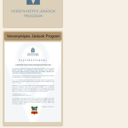
Versenyképes Járások Program