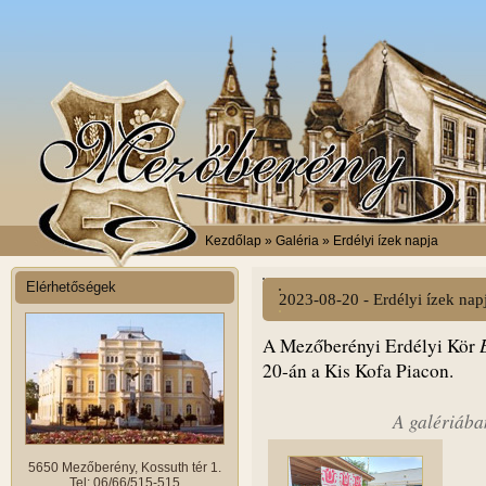
Kezdőlap
» Galéria » Erdélyi ízek napja
Elérhetőségek
2023-08-20 - Erdélyi ízek nap
A Mezőberényi Erdélyi Kör
20-án a Kis Kofa Piacon.
A galériába
5650 Mezőberény, Kossuth tér 1.
Tel: 06/66/515-515