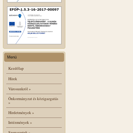
Menü
Kezdőlap
Hírek
Városunkról
»
Önkormányzat és közigazgatás
»
Hirdetmények
»
Intézmények
»
Szervezetek
»