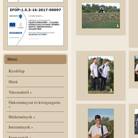
Menü
Kezdőlap
Hírek
Városunkról
»
Önkormányzat és közigazgatás
»
Hirdetmények
»
Intézmények
»
Szervezetek
»