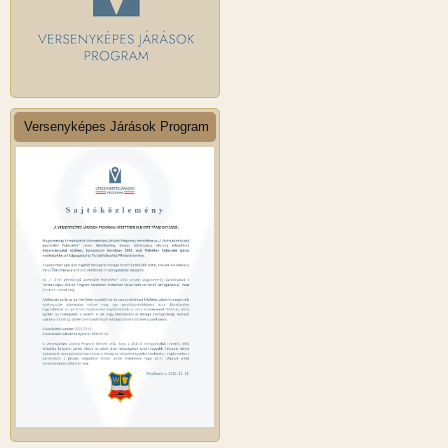
Versenyképes Járások Program