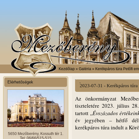
Kezdőlap
» Galéria » Kerékpáros túra Petőfi 
Elérhetőségek
2023-07-31 - Kerékpáros túra
Az önkormányzat Mezőberé
tiszteletére 2023. július 
Évszázados értékein
tartott „
év jegyében – hétfő dél
kerékpáros túra indult a Kör
5650 Mezőberény, Kossuth tér 1.
Tel: 06/66/515-515