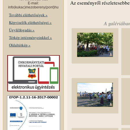
Az eseményről részletesebb
E-mail:
info(kukac)mezobereny(pont)hu
További elérhetőségek »
Képviselők elérhetőségei »
A galériában
Ügyfélfogadás »
Térkép intézményeinkkel »
Oldaltérkép »