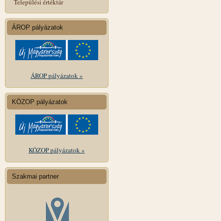
Települési értéktár
ÁROP pályázatok
ÁROP pályázatok »
KÖZOP pályázatok
KÖZOP pályázatok »
Szakmai partner