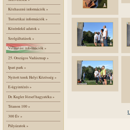
Közhasznú információk
»
Turisztikai információk
»
Közérdekű adatok
»
Szolgáltatások
»
Választási információk
»
25. Országos Vadásznap
»
Ipari park
»
Nyitott terek Helyi Közösség
»
E-ügyintézés
»
Dr. Kugler József hagyatéka
»
Trianon 100
»
U
300 Év
»
Pályázatok
»