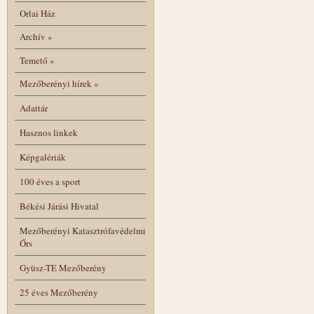
Orlai Ház
Archív
»
Temető
»
Mezőberényi hírek
»
Adattár
Hasznos linkek
Képgalériák
100 éves a sport
Békési Járási Hivatal
Mezőberényi Katasztrófavédelmi
Őrs
Gyüsz-TE Mezőberény
25 éves Mezőberény