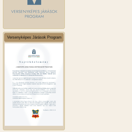
Versenyképes Járások Program