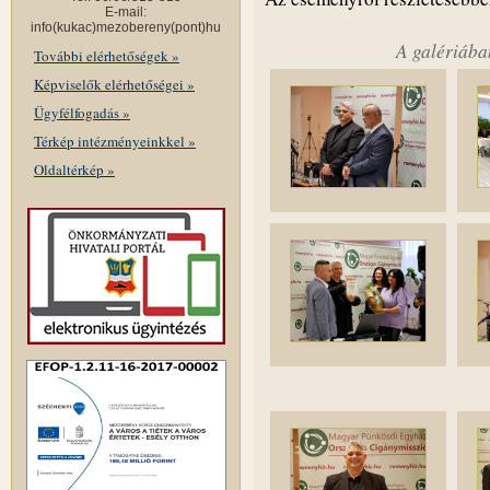
E-mail:
info(kukac)mezobereny(pont)hu
A galériába
További elérhetőségek »
Képviselők elérhetőségei »
Ügyfélfogadás »
Térkép intézményeinkkel »
Oldaltérkép »