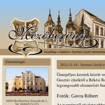
Kezdőlap
» Galéria » Surman László elismerés
Elérhetőségek
2022-11-18 - Surman László e
Ünnepélyes keretek között v
Gusztáv elnöktől a Békési 
legrangosabb elismerését Su
Fotók: Gavra Róbert
5650 Mezőberény, Kossuth tér 1.
Az eseményről részletesebb
Tel: 06/66/515-515