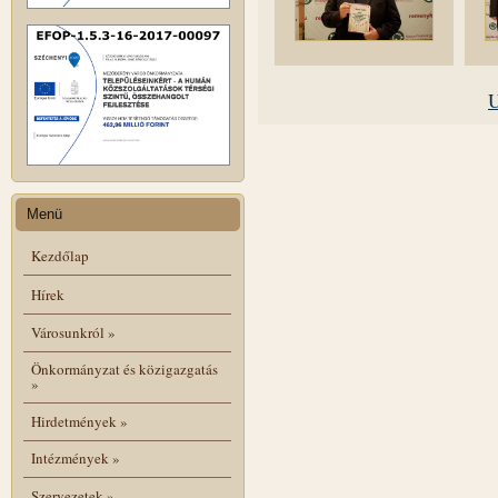
U
Menü
Kezdőlap
Hírek
Városunkról
»
Önkormányzat és közigazgatás
»
Hirdetmények
»
Intézmények
»
Szervezetek
»