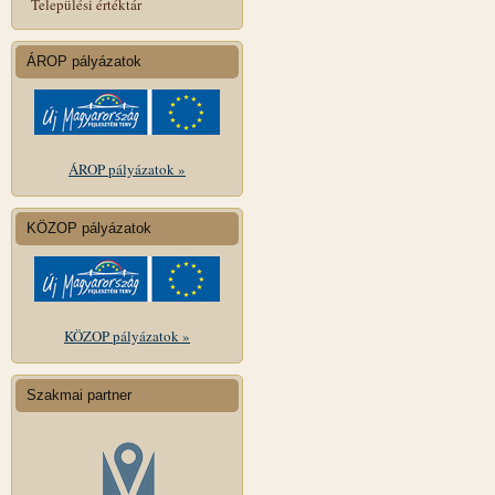
Települési értéktár
ÁROP pályázatok
ÁROP pályázatok »
KÖZOP pályázatok
KÖZOP pályázatok »
Szakmai partner