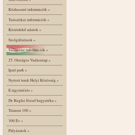
Közhasznú információk
»
Turisztikai információk
»
Közérdekű adatok
»
Szolgáltatások
»
Választási információk
»
25. Országos Vadásznap
»
Ipari park
»
Nyitott terek Helyi Közösség
»
E-ügyintézés
»
Dr. Kugler József hagyatéka
»
Trianon 100
»
300 Év
»
Pályázatok
»