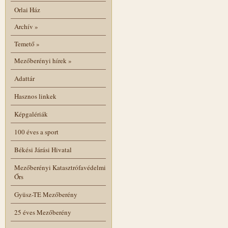
Orlai Ház
Archív
»
Temető
»
Mezőberényi hírek
»
Adattár
Hasznos linkek
Képgalériák
100 éves a sport
Békési Járási Hivatal
Mezőberényi Katasztrófavédelmi
Őrs
Gyüsz-TE Mezőberény
25 éves Mezőberény