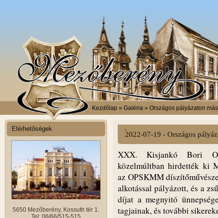
Kezdőlap
» Galéria » Országos pályázaton máso
Elérhetőségek
2022-07-19 - Országos pályáz
XXX. Kisjankó Bori Or
közelmúltban hirdették ki 
az OPSKMM díszítőművészeti
alkotással pályázott, és a zs
díjat a megnyitó ünnepsége
tagjainak, és további sikere
5650 Mezőberény, Kossuth tér 1.
Tel: 06/66/515-515