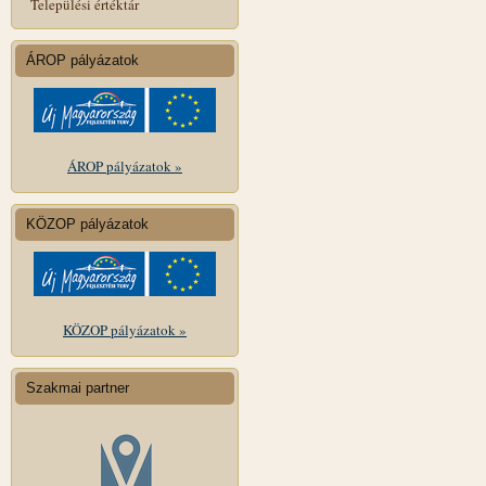
Települési értéktár
ÁROP pályázatok
ÁROP pályázatok »
KÖZOP pályázatok
KÖZOP pályázatok »
Szakmai partner