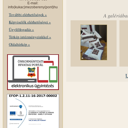
E-mail:
info(kukac)mezobereny(pont)hu
További elérhetőségek »
A galériába
Képviselők elérhetőségei »
Ügyfélfogadás »
Térkép intézményeinkkel »
Oldaltérkép »
U