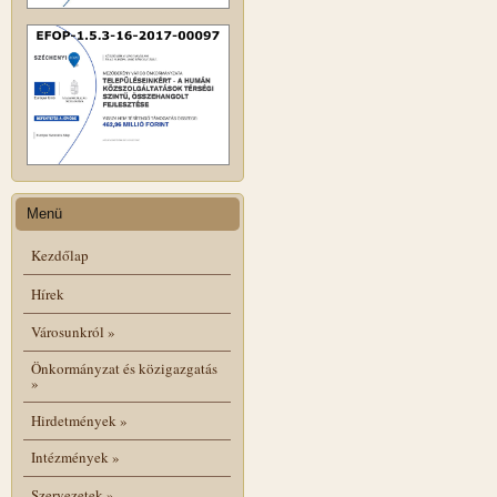
Menü
Kezdőlap
Hírek
Városunkról
»
Önkormányzat és közigazgatás
»
Hirdetmények
»
Intézmények
»
Szervezetek
»