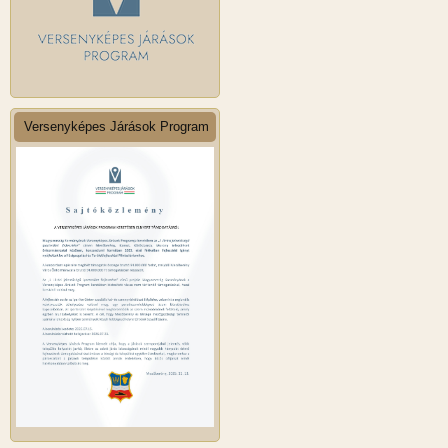
Versenyképes Járások Program