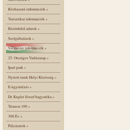
Közhasznú információk
»
Turisztikai információk
»
Közérdekű adatok
»
Szolgáltatások
»
Választási információk
»
25. Országos Vadásznap
»
Ipari park
»
Nyitott terek Helyi Közösség
»
E-ügyintézés
»
Dr. Kugler József hagyatéka
»
Trianon 100
»
300 Év
»
Pályázatok
»