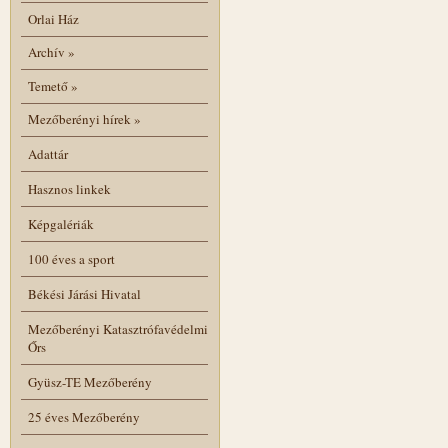
Orlai Ház
Archív
»
Temető
»
Mezőberényi hírek
»
Adattár
Hasznos linkek
Képgalériák
100 éves a sport
Békési Járási Hivatal
Mezőberényi Katasztrófavédelmi
Őrs
Gyüsz-TE Mezőberény
25 éves Mezőberény