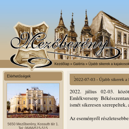
Kezdőlap
» Galéria » Újabb sikerek a kajakoso
Elérhetőségek
2022-07-03 - Újabb sikerek a
2022. július 02-03. közö
Emlékverseny Békésszentan
ismét sikeresen szerepeltek,
Az eseményről részletesebb
5650 Mezőberény, Kossuth tér 1.
Tel: 06/66/515-515