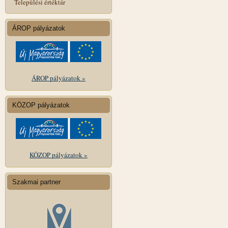
Települési értéktár
ÁROP pályázatok
ÁROP pályázatok »
KÖZOP pályázatok
KÖZOP pályázatok »
Szakmai partner