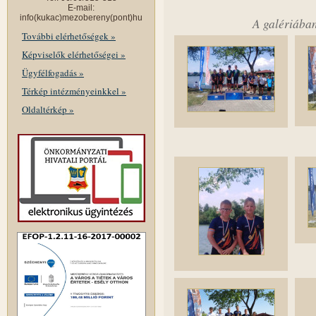
E-mail:
info(kukac)mezobereny(pont)hu
A galériában
További elérhetőségek »
Képviselők elérhetőségei »
Ügyfélfogadás »
Térkép intézményeinkkel »
Oldaltérkép »