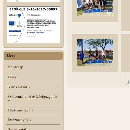
Menü
Kezdőlap
Hírek
U
Városunkról
»
Önkormányzat és közigazgatás
»
Hirdetmények
»
Intézmények
»
Szervezetek
»