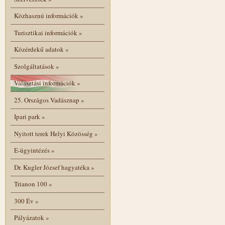
Közhasznú információk
»
Turisztikai információk
»
Közérdekű adatok
»
Szolgáltatások
»
Választási információk
»
25. Országos Vadásznap
»
Ipari park
»
Nyitott terek Helyi Közösség
»
E-ügyintézés
»
Dr. Kugler József hagyatéka
»
Trianon 100
»
300 Év
»
Pályázatok
»