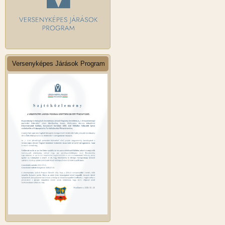
Versenyképes Járások Program