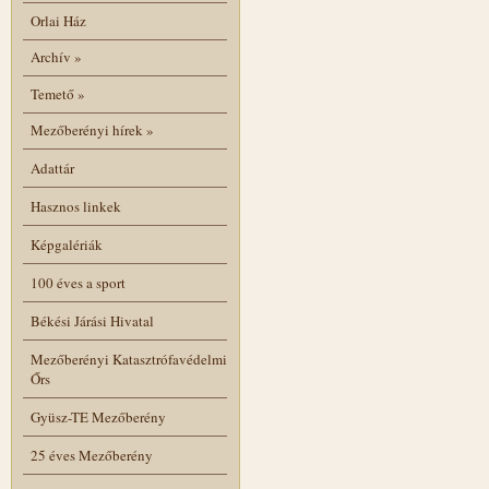
Orlai Ház
Archív
»
Temető
»
Mezőberényi hírek
»
Adattár
Hasznos linkek
Képgalériák
100 éves a sport
Békési Járási Hivatal
Mezőberényi Katasztrófavédelmi
Őrs
Gyüsz-TE Mezőberény
25 éves Mezőberény