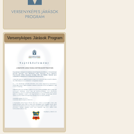
Versenyképes Járások Program