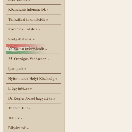
Közhasznú információk
»
Turisztikai információk
»
Közérdekű adatok
»
Szolgáltatások
»
Választási információk
»
25. Országos Vadásznap
»
Ipari park
»
Nyitott terek Helyi Közösség
»
E-ügyintézés
»
Dr. Kugler József hagyatéka
»
Trianon 100
»
300 Év
»
Pályázatok
»