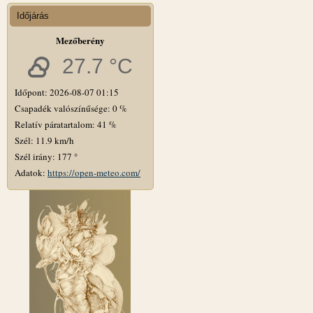
Időjárás
Mezőberény
27.7 °C
Időpont: 2026-08-07 01:15
Csapadék valószínűsége: 0 %
Relatív páratartalom: 41 %
Szél: 11.9 km/h
Szél irány: 177 °
Adatok:
https://open-meteo.com/