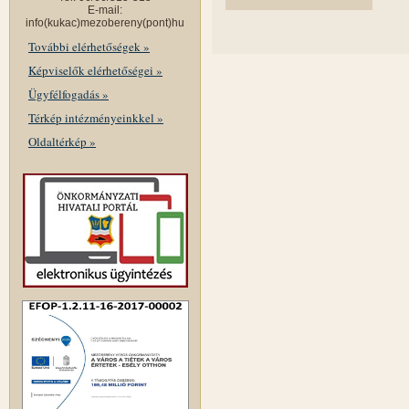
E-mail:
info(kukac)mezobereny(pont)hu
További elérhetőségek »
Képviselők elérhetőségei »
Ügyfélfogadás »
Térkép intézményeinkkel »
Oldaltérkép »