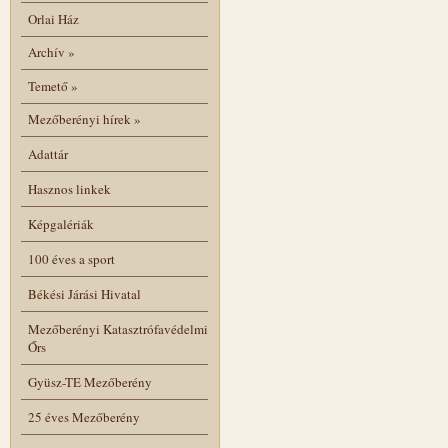
Orlai Ház
Archív
»
Temető
»
Mezőberényi hírek
»
Adattár
Hasznos linkek
Képgalériák
100 éves a sport
Békési Járási Hivatal
Mezőberényi Katasztrófavédelmi
Őrs
Gyüsz-TE Mezőberény
25 éves Mezőberény