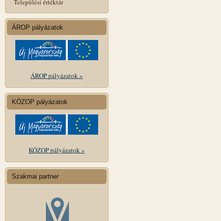
Települési értéktár
ÁROP pályázatok
ÁROP pályázatok »
KÖZOP pályázatok
KÖZOP pályázatok »
Szakmai partner