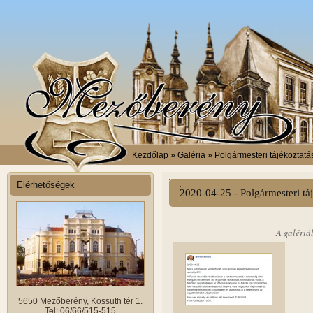
Kezdőlap
» Galéria » Polgármesteri tájékoztatá
Elérhetőségek
2020-04-25 - Polgármesteri tá
A galériá
5650 Mezőberény, Kossuth tér 1.
Tel: 06/66/515-515