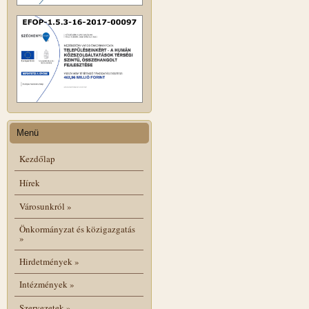
Menü
Kezdőlap
Hírek
Városunkról
»
Önkormányzat és közigazgatás
»
Hirdetmények
»
Intézmények
»
Szervezetek
»