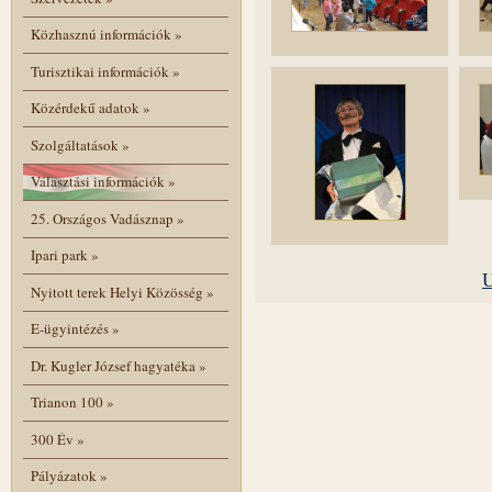
Közhasznú információk
»
Turisztikai információk
»
Közérdekű adatok
»
Szolgáltatások
»
Választási információk
»
25. Országos Vadásznap
»
Ipari park
»
U
Nyitott terek Helyi Közösség
»
E-ügyintézés
»
Dr. Kugler József hagyatéka
»
Trianon 100
»
300 Év
»
Pályázatok
»