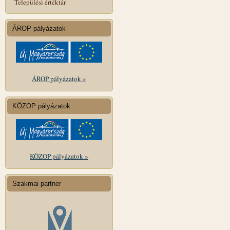
Települési értéktár
ÁROP pályázatok
ÁROP pályázatok »
KÖZOP pályázatok
KÖZOP pályázatok »
Szakmai partner