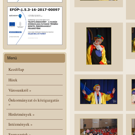
Menü
Kezdőlap
Hírek
Városunkról
»
Önkormányzat és közigazgatás
»
Hirdetmények
»
Intézmények
»
Szervezetek
»