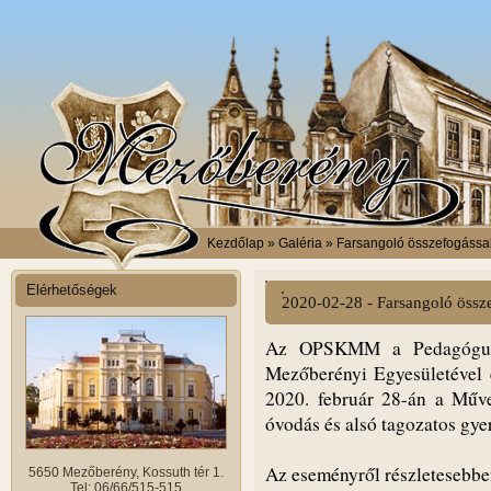
Kezdőlap
» Galéria » Farsangoló összefogássa
Elérhetőségek
2020-02-28 - Farsangoló össz
Az OPSKMM a Pedagógus 
Mezőberényi Egyesületével 
2020. február 28-án a Műve
óvodás és alsó tagozatos gyer
Az eseményről részletesebb
5650 Mezőberény, Kossuth tér 1.
Tel: 06/66/515-515