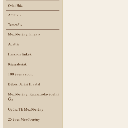
Orlai Ház
Archív
»
Temető
»
Mezőberényi hírek
»
Adattár
Hasznos linkek
Képgalériák
100 éves a sport
Békési Járási Hivatal
Mezőberényi Katasztrófavédelmi
Őrs
Gyüsz-TE Mezőberény
25 éves Mezőberény