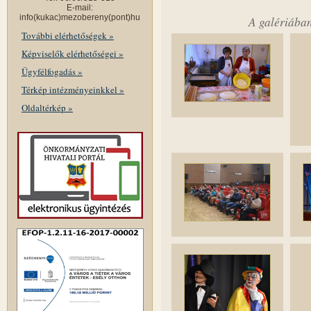
E-mail:
info(kukac)mezobereny(pont)hu
A galériában
További elérhetőségek »
Képviselők elérhetőségei »
Ügyfélfogadás »
Térkép intézményeinkkel »
Oldaltérkép »