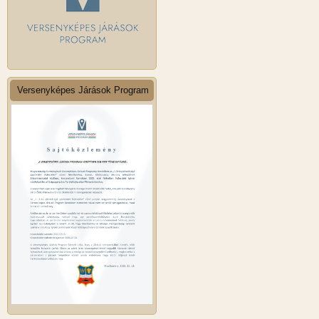
Versenyképes Járások Program