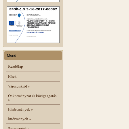
Menü
Kezdőlap
Hírek
Városunkról
»
Önkormányzat és közigazgatás
»
Hirdetmények
»
Intézmények
»
Szervezetek
»