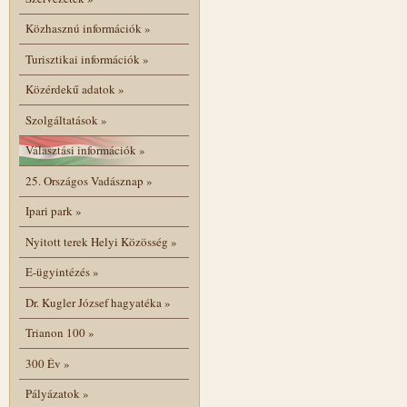
Közhasznú információk
»
Turisztikai információk
»
Közérdekű adatok
»
Szolgáltatások
»
Választási információk
»
25. Országos Vadásznap
»
Ipari park
»
Nyitott terek Helyi Közösség
»
E-ügyintézés
»
Dr. Kugler József hagyatéka
»
Trianon 100
»
300 Év
»
Pályázatok
»