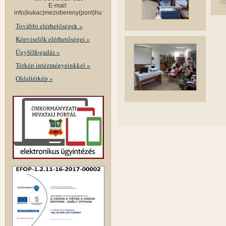
E-mail:
info(kukac)mezobereny(pont)hu
További elérhetőségek »
Képviselők elérhetőségei »
Ügyfélfogadás »
Térkép intézményeinkkel »
Oldaltérkép »