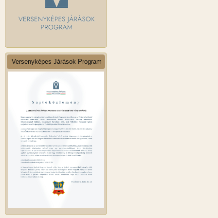
Versenyképes Járások Program