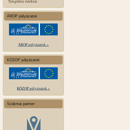
Települési értéktár
ÁROP pályázatok
ÁROP pályázatok »
KÖZOP pályázatok
KÖZOP pályázatok »
Szakmai partner