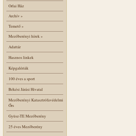
Orlai Ház
Archív
»
Temető
»
Mezőberényi hírek
»
Adattár
Hasznos linkek
Képgalériák
100 éves a sport
Békési Járási Hivatal
Mezőberényi Katasztrófavédelmi
Őrs
Gyüsz-TE Mezőberény
25 éves Mezőberény