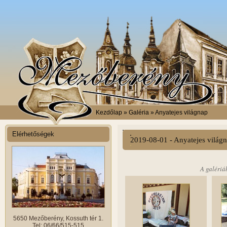
Kezdőlap
» Galéria » Anyatejes világnap
Elérhetőségek
2019-08-01 - Anyatejes világ
A galériá
5650 Mezőberény, Kossuth tér 1.
Tel: 06/66/515-515