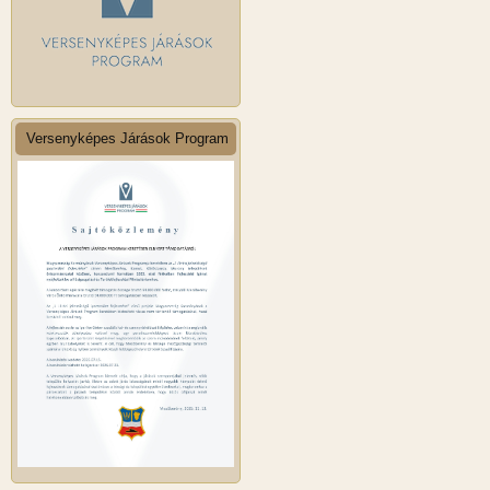
Versenyképes Járások Program