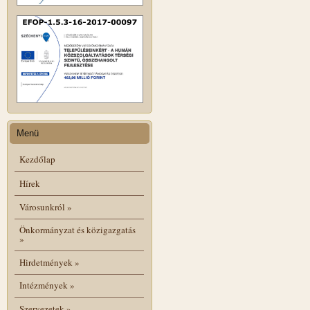
Menü
Kezdőlap
Hírek
Városunkról
»
Önkormányzat és közigazgatás
»
Hirdetmények
»
Intézmények
»
Szervezetek
»