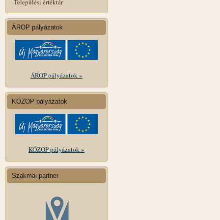
Települési értéktár
ÁROP pályázatok
ÁROP pályázatok »
KÖZOP pályázatok
KÖZOP pályázatok »
Szakmai partner