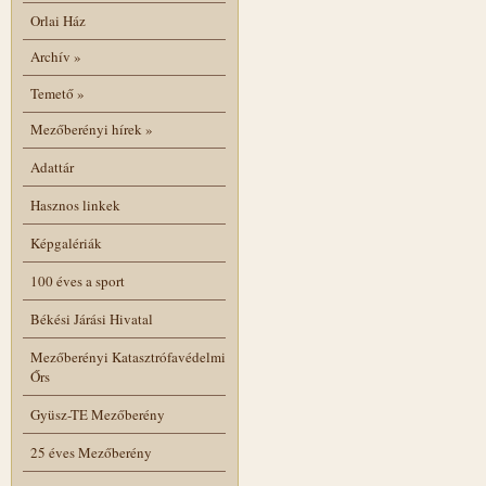
Orlai Ház
Archív
»
Temető
»
Mezőberényi hírek
»
Adattár
Hasznos linkek
Képgalériák
100 éves a sport
Békési Járási Hivatal
Mezőberényi Katasztrófavédelmi
Őrs
Gyüsz-TE Mezőberény
25 éves Mezőberény