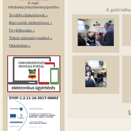
E-mail:
info(kukac)mezobereny(pont)hu
A galériába
További elérhetőségek »
Képviselők elérhetőségei »
Ügyfélfogadás »
Térkép intézményeinkkel »
Oldaltérkép »
U