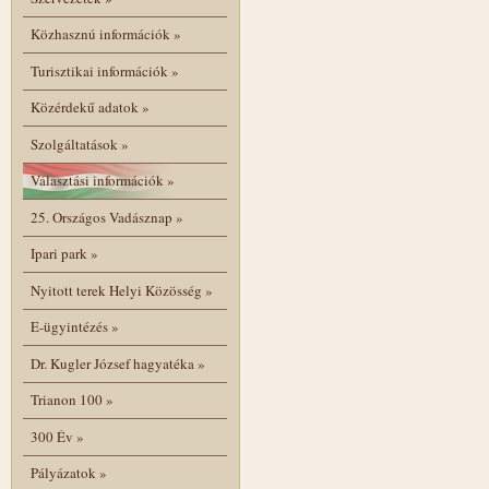
Közhasznú információk
»
Turisztikai információk
»
Közérdekű adatok
»
Szolgáltatások
»
Választási információk
»
25. Országos Vadásznap
»
Ipari park
»
Nyitott terek Helyi Közösség
»
E-ügyintézés
»
Dr. Kugler József hagyatéka
»
Trianon 100
»
300 Év
»
Pályázatok
»