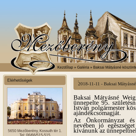
Kezdőlap
» Galéria » Baksai Mátyásné köszönt
Elérhetőségek
2018-11-11 - Baksai Mátyásné
Baksai Mátyásné Weig
ünnepelte 95. születés
István polgármester kös
ajándékcsomagját.
Az Önkormányzat és 
nevében jó egészséget
kívánunk az ünnepeltne
5650 Mezőberény, Kossuth tér 1.
Tel: 06/66/515-515