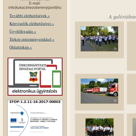
E-mail:
info(kukac)mezobereny(pont)hu
További elérhetőségek »
A galériában
Képviselők elérhetőségei »
Ügyfélfogadás »
Térkép intézményeinkkel »
Oldaltérkép »