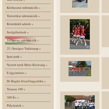
Közhasznú információk
»
Turisztikai információk
»
Közérdekű adatok
»
Szolgáltatások
»
Választási információk
»
25. Országos Vadásznap
»
Ipari park
»
Nyitott terek Helyi Közösség
»
E-ügyintézés
»
Dr. Kugler József hagyatéka
»
Trianon 100
»
300 Év
»
Pályázatok
»