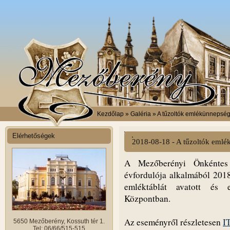
Kezdőlap
» Galéria » A tűzoltók emlékünnepsé
Elérhetőségek
2018-08-18 - A tűzoltók eml
A Mezőberényi Önkéntes 
évfordulója alkalmából 2018
emléktáblát avatott és 
Központban.
Az eseményről részletesen
I
5650 Mezőberény, Kossuth tér 1.
Tel: 06/66/515-515