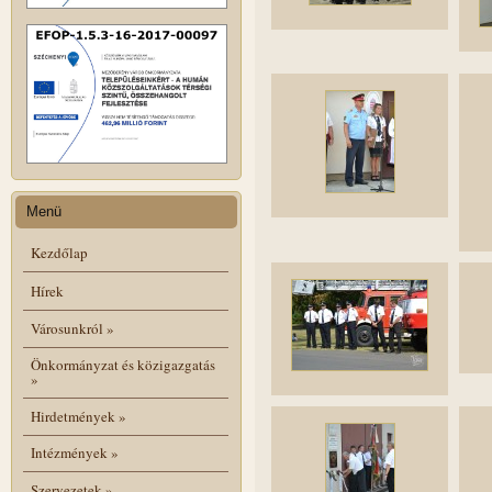
Menü
Kezdőlap
Hírek
Városunkról
»
Önkormányzat és közigazgatás
»
Hirdetmények
»
Intézmények
»
Szervezetek
»