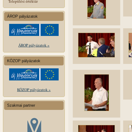
Települési értéktár
ÁROP pályázatok
ÁROP pályázatok »
KÖZOP pályázatok
KÖZOP pályázatok »
Szakmai partner