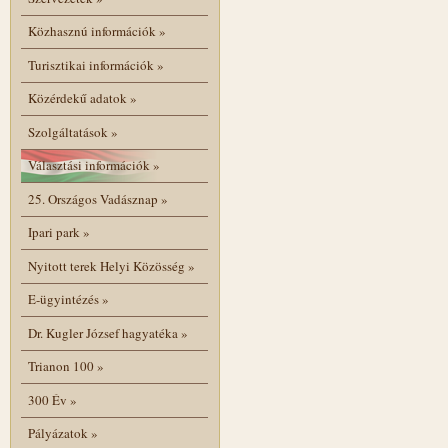
Közhasznú információk
»
Turisztikai információk
»
Közérdekű adatok
»
Szolgáltatások
»
Választási információk
»
25. Országos Vadásznap
»
Ipari park
»
Nyitott terek Helyi Közösség
»
E-ügyintézés
»
Dr. Kugler József hagyatéka
»
Trianon 100
»
300 Év
»
Pályázatok
»