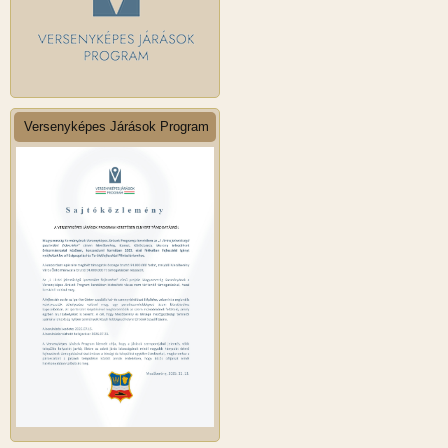
Versenyképes Járások Program