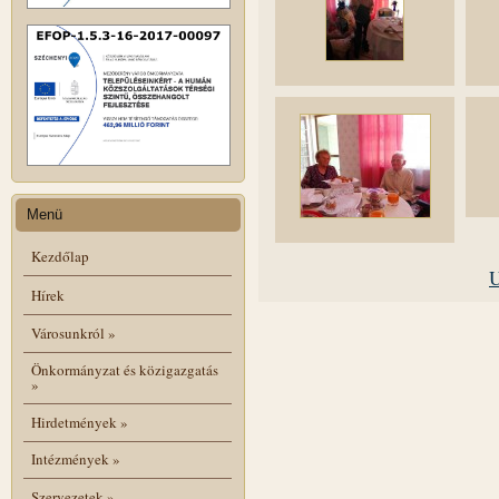
Menü
Kezdőlap
U
Hírek
Városunkról
»
Önkormányzat és közigazgatás
»
Hirdetmények
»
Intézmények
»
Szervezetek
»