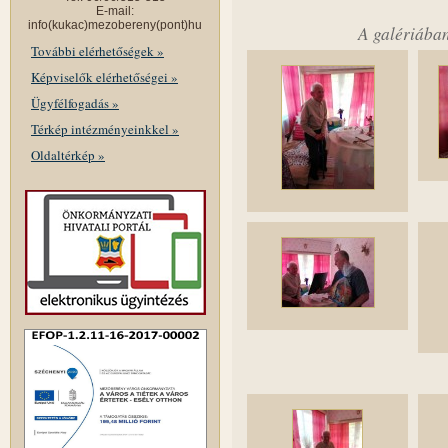
E-mail:
info(kukac)mezobereny(pont)hu
A galériában
További elérhetőségek »
Képviselők elérhetőségei »
Ügyfélfogadás »
Térkép intézményeinkkel »
Oldaltérkép »