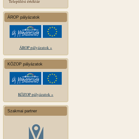
Települési értéktár
ÁROP pályázatok
ÁROP pályázatok »
KÖZOP pályázatok
KÖZOP pályázatok »
Szakmai partner