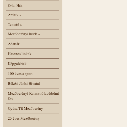
Orlai Ház
Archív
»
Temető
»
Mezőberényi hírek
»
Adattár
Hasznos linkek
Képgalériák
100 éves a sport
Békési Járási Hivatal
Mezőberényi Katasztrófavédelmi
Őrs
Gyüsz-TE Mezőberény
25 éves Mezőberény