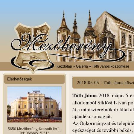
Kezdőlap
» Galéria » Tóth János köszöntése
Elérhetőségek
2018-05-05 - Tóth János kösz
Tóth János
2018. május 5-én
alkalomból Siklósi István po
át a miniszterelnök úr által 
ajándékcsomagját.
Az Önkormányzat és települé
egészséget és további békés
5650 Mezőberény, Kossuth tér 1.
Tel: 06/66/515-515