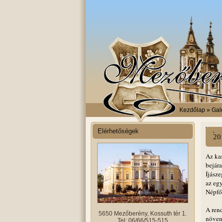
Kezdőlap
» Gal
Elérhetőségek
20
Az kas
bejár
Íjásze
az egy
Népfői
A ren
5650 Mezőberény, Kossuth tér 1.
növen
Tel: 06/66/515-515