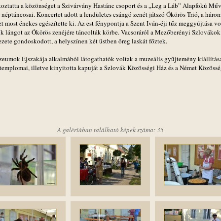
koztatta a közönséget a Szivárvány Hastánc csoport és a „Leg a Láb” Alapfokú Műv
 néptáncosai. Koncertet adott a lendületes csángó zenét játszó Ókörös Trió, a háro
t most énekes egészítette ki. Az est fénypontja a Szent Iván-éji tűz meggyújtása vol
lok lángot az Ókörös zenéjére táncolták körbe. Vacsoráról a Mezőberényi Szlovákok
ezete gondoskodott, a helyszínen két üstben öreg laskát főztek.
eumok Éjszakája alkalmából látogathatók voltak a muzeális gyűjtemény kiállítása
 templomai, illetve kinyitotta kapuját a Szlovák Közösségi Ház és a Német Közössé
A galériában található képek száma: 35