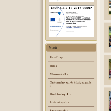
Menü
Kezdőlap
Hírek
Városunkról
»
Önkormányzat és közigazgatás
»
Hirdetmények
»
Intézmények
»
Szervezetek
»