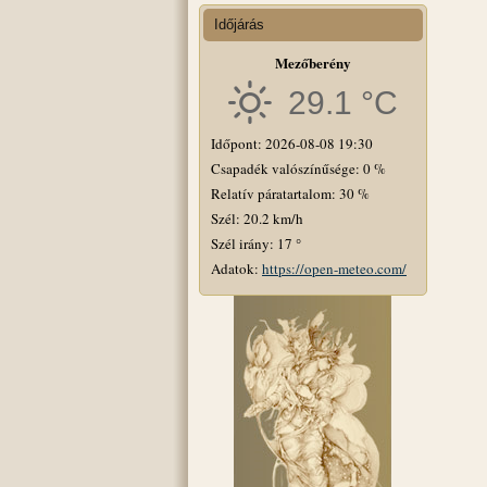
Időjárás
Mezőberény
29.1 °C
Időpont: 2026-08-08 19:30
Csapadék valószínűsége: 0 %
Relatív páratartalom: 30 %
Szél: 20.2 km/h
Szél irány: 17 °
Adatok:
https://open-meteo.com/