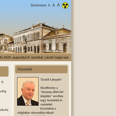
A
A
Betűméret
A
a 2026. augusztus 8. szombat, László napja van
Köszöntő
Tisztelt Látogató!
. A
Mezőberény a
pedig
"finoman elbűvölő
település" nevében
nagy tisztelettel és
szeretettel
köszöntöm a
iskola
világhálón városunkba érkező