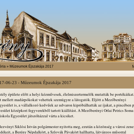
éria » Múzeumok Éjszakája 2017
M
17-06-23 - Múzeumok Éjszakája 2017
tély épülete előtt a helyi kézművesek, élelmiszertermelők mutatták be portékáikat
at mellett madárpókokat vehettek szemügyre a látogatók. Eljött a Mezőberényi
gyesület is, a vállalkozó kedvűek az udvaron kipróbálhatták az íjakat, a pincében 
esület középkori fegyverekből tartott kiállítást. A Mezőberényi Orlai Petrics Soma
skola Egyesület játszóházzal várta a kicsiket.
dezvényt Siklósi István polgármester nyitotta meg, ezután a közönség a városi zene
dékeit, a Berény Népdalkört, a Szlovák Pávakört hallhatta, látványos műsorral