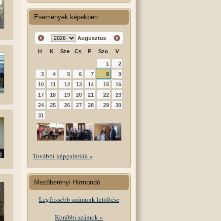
Események képekben
Augusztus
H
K
Sze
Cs
P
Szo
V
1
2
3
4
5
6
7
8
9
10
11
12
13
14
15
16
17
18
19
20
21
22
23
24
25
26
27
28
29
30
31
További képgalériák »
Mezőberényi Hírmondó
Legfrissebb számunk letöltése
Korábbi számok »