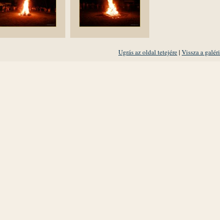
Ugrás az oldal tetejére
|
Vissza a galér