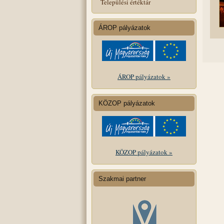
Települési értéktár
ÁROP pályázatok
ÁROP pályázatok »
KÖZOP pályázatok
KÖZOP pályázatok »
Szakmai partner