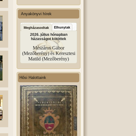
Anyakönyvi hírek
Elhunytak
Megházasodtak
2026. július hónapban
házasságot kötöttek
Mészáros Gábor
(Mezőberény) és Keresztesi
Matild (Mezőberény)
Hősi Halottaink