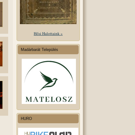
Hősi Halottaink »
Madárbarát Település
HURO