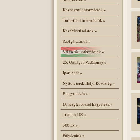
Közhasznú információk
»
Turisztikai információk
»
Közérdekű adatok
»
Szolgáltatások
»
Választási információk
»
25. Országos Vadásznap
»
Ipari park
»
Nyitott terek Helyi Közösség
»
E-ügyintézés
»
Dr. Kugler József hagyatéka
»
Trianon 100
»
300 Év
»
Pályázatok
»