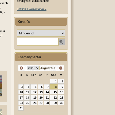
vendégeket, érdeklődőket!
észeti
m
Tovább a köszöntőhöz »
t, a
Keresés
i, a
Keresés helye
gi
Keresendő szó
Eseménynaptár
Augusztus
H
K
Sze
Cs
P
Szo
V
1
2
3
4
5
6
7
8
9
10
11
12
13
14
15
16
17
18
19
20
21
22
23
24
25
26
27
28
29
30
31