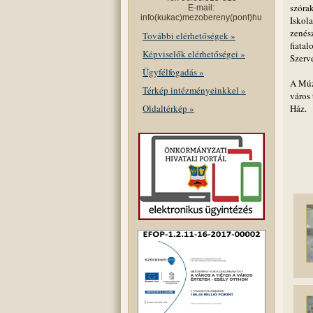
szóra
E-mail:
info(kukac)mezobereny(pont)hu
Iskola
zenész
További elérhetőségek »
fiata
Képviselők elérhetőségei »
Szerv
Ügyfélfogadás »
A Múz
Térkép intézményeinkkel »
város
Oldaltérkép »
Ház.