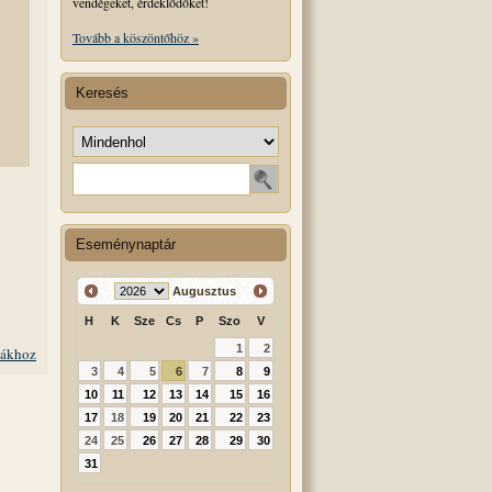
vendégeket, érdeklődőket!
Tovább a köszöntőhöz »
Keresés
Keresés helye
Keresendő szó
Eseménynaptár
Augusztus
H
K
Sze
Cs
P
Szo
V
1
2
iákhoz
3
4
5
6
7
8
9
10
11
12
13
14
15
16
17
18
19
20
21
22
23
24
25
26
27
28
29
30
31