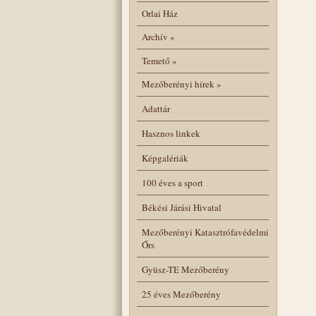
Orlai Ház
Archív
»
Temető
»
Mezőberényi hírek
»
Adattár
Hasznos linkek
Képgalériák
100 éves a sport
Békési Járási Hivatal
Mezőberényi Katasztrófavédelmi
Őrs
Gyüsz-TE Mezőberény
25 éves Mezőberény