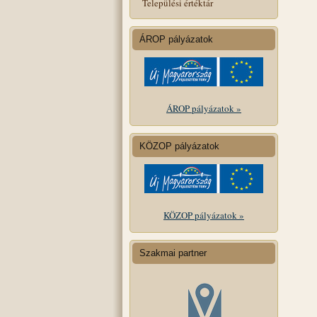
Települési értéktár
ÁROP pályázatok
ÁROP pályázatok »
KÖZOP pályázatok
KÖZOP pályázatok »
Szakmai partner