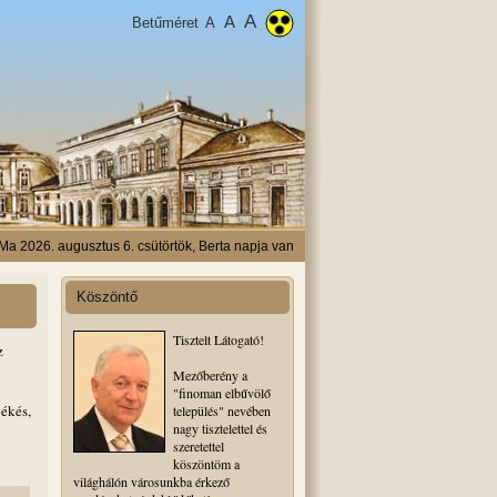
A
A
Betűméret
A
Ma 2026. augusztus 6. csütörtök, Berta napja van
Köszöntő
Tisztelt Látogató!
z
Mezőberény a
"finoman elbűvölő
ékés,
település" nevében
nagy tisztelettel és
szeretettel
köszöntöm a
világhálón városunkba érkező