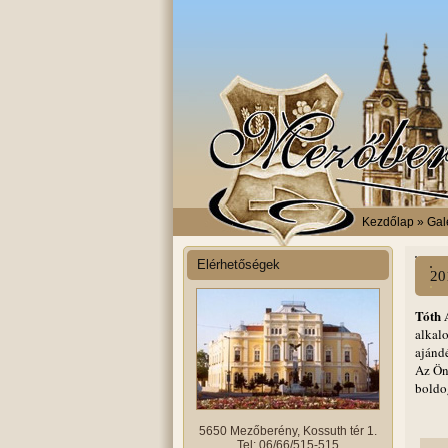
Kezdőlap
» Gal
Elérhetőségek
20
Tóth 
alkal
ajánd
Az Ön
boldo
5650 Mezőberény, Kossuth tér 1.
Tel: 06/66/515-515