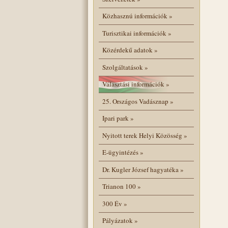
Közhasznú információk
»
Turisztikai információk
»
Közérdekű adatok
»
Szolgáltatások
»
Választási információk
»
25. Országos Vadásznap
»
Ipari park
»
Nyitott terek Helyi Közösség
»
E-ügyintézés
»
Dr. Kugler József hagyatéka
»
Trianon 100
»
300 Év
»
Pályázatok
»