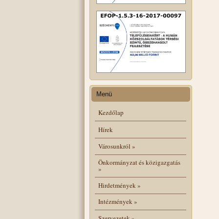
Menü
Kezdőlap
Hírek
Városunkról
»
Önkormányzat és közigazgatás
»
Hirdetmények
»
Intézmények
»
Szervezetek
»