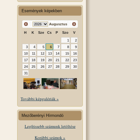
Események képekben
Augusztus
H
K
Sze
Cs
P
Szo
V
1
2
3
4
5
6
7
8
9
10
11
12
13
14
15
16
17
18
19
20
21
22
23
24
25
26
27
28
29
30
31
További képgalériák »
Mezőberényi Hírmondó
Legfrissebb számunk letöltése
Korábbi számok »