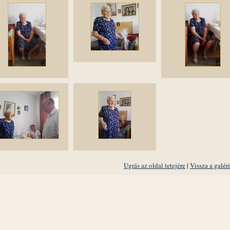
Ugrás az oldal tetejére
|
Vissza a galér