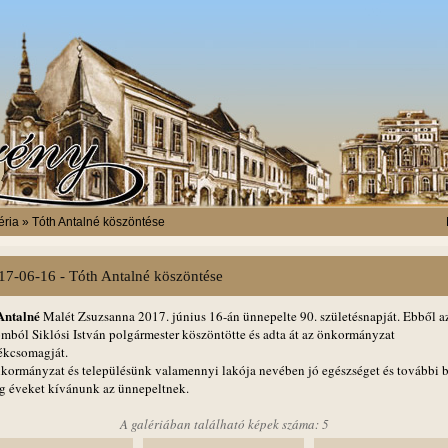
éria » Tóth Antalné köszöntése
17-06-16 - Tóth Antalné köszöntése
Antalné
Malét Zsuzsanna 2017. június 16-án ünnepelte 90. születésnapját. Ebből a
omból Siklósi István polgármester köszöntötte és adta át az önkormányzat
ékcsomagját.
kormányzat és településünk valamennyi lakója nevében jó egészséget és további b
g éveket kívánunk az ünnepeltnek.
A galériában található képek száma: 5