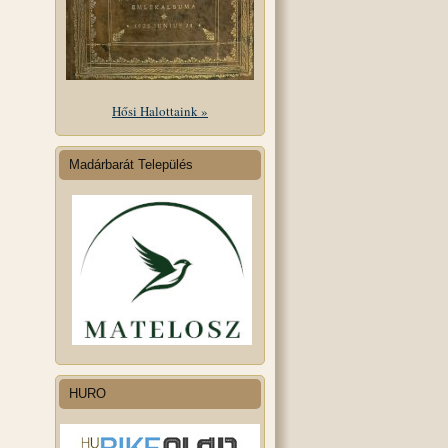
Hősi Halottaink »
Madárbarát Település
HURO