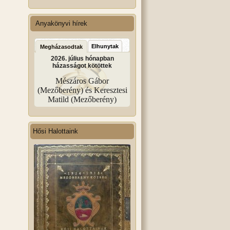
Anyakönyvi hírek
Elhunytak
Megházasodtak
2026. július hónapban
házasságot kötöttek
Mészáros Gábor
(Mezőberény) és Keresztesi
Matild (Mezőberény)
Hősi Halottaink