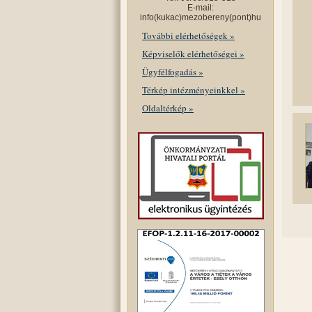
E-mail:
info(kukac)mezobereny(pont)hu
További elérhetőségek »
Képviselők elérhetőségei »
Ügyfélfogadás »
Térkép intézményeinkkel »
Oldaltérkép »