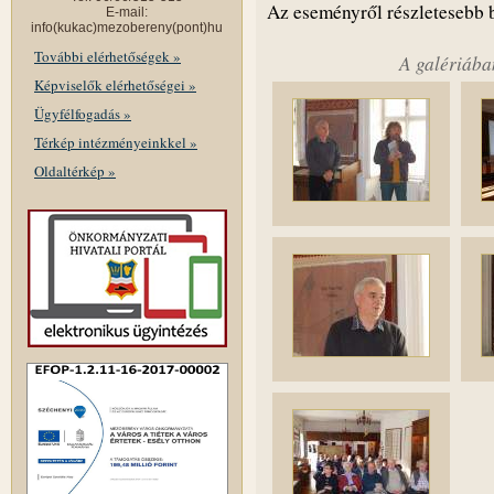
Az eseményről részletesebb
E-mail:
info(kukac)mezobereny(pont)hu
További elérhetőségek »
A galériába
Képviselők elérhetőségei »
Ügyfélfogadás »
Térkép intézményeinkkel »
Oldaltérkép »