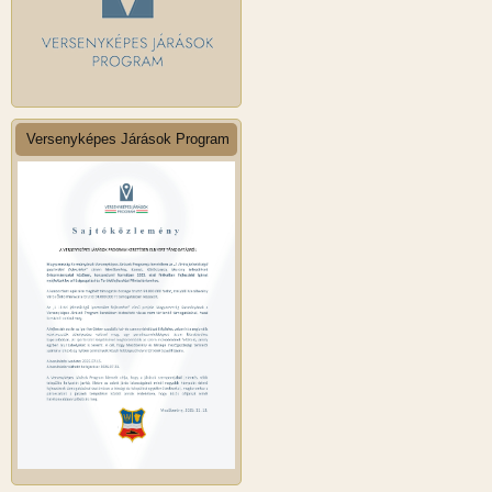
Versenyképes Járások Program