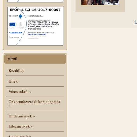
U
Menü
Kezdőlap
Hírek
Városunkról
»
Önkormányzat és közigazgatás
»
Hirdetmények
»
Intézmények
»
Szervezetek
»