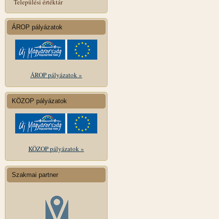
Települési értéktár
ÁROP pályázatok
ÁROP pályázatok »
KÖZOP pályázatok
KÖZOP pályázatok »
Szakmai partner