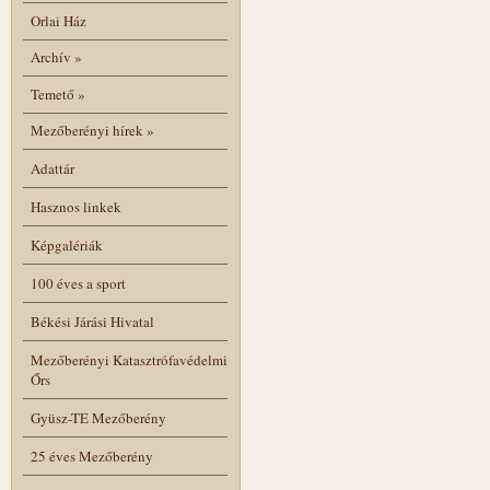
Orlai Ház
Archív
»
Temető
»
Mezőberényi hírek
»
Adattár
Hasznos linkek
Képgalériák
100 éves a sport
Békési Járási Hivatal
Mezőberényi Katasztrófavédelmi
Őrs
Gyüsz-TE Mezőberény
25 éves Mezőberény