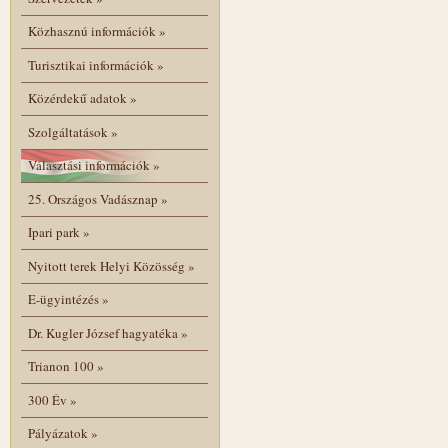
Közhasznú információk
»
Turisztikai információk
»
Közérdekű adatok
»
Szolgáltatások
»
Választási információk
»
25. Országos Vadásznap
»
Ipari park
»
Nyitott terek Helyi Közösség
»
E-ügyintézés
»
Dr. Kugler József hagyatéka
»
Trianon 100
»
300 Év
»
Pályázatok
»