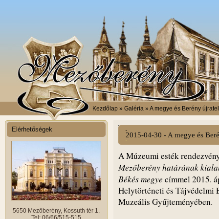
Kezdőlap
» Galéria » A megye és Berény újrate
Elérhetőségek
2015-04-30 - A megye és Berén
A Múzeumi esték rendezvény
Mezőberény határának kialak
Békés megye
címmel 2015. áp
Helytörténeti és Tájvédelmi 
Muzeális Gyűjteményében.
5650 Mezőberény, Kossuth tér 1.
Tel: 06/66/515-515