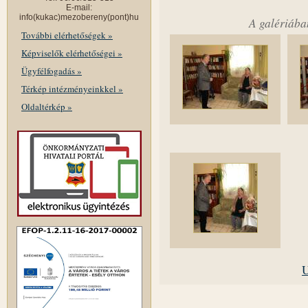
E-mail:
info(kukac)mezobereny(pont)hu
A galériába
További elérhetőségek »
Képviselők elérhetőségei »
Ügyfélfogadás »
Térkép intézményeinkkel »
Oldaltérkép »
U