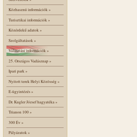
Közhasznú információk
»
Turisztikai információk
»
Közérdekű adatok
»
Szolgáltatások
»
Választási információk
»
25. Országos Vadásznap
»
Ipari park
»
Nyitott terek Helyi Közösség
»
E-ügyintézés
»
Dr. Kugler József hagyatéka
»
Trianon 100
»
300 Év
»
Pályázatok
»