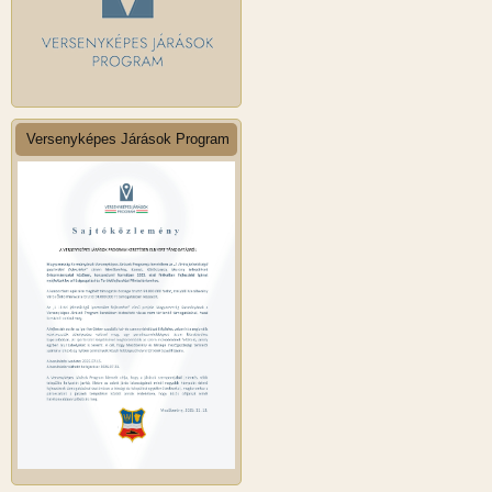
Versenyképes Járások Program