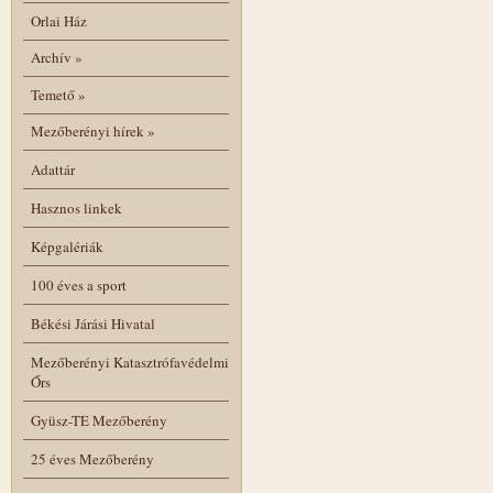
Orlai Ház
Archív
»
Temető
»
Mezőberényi hírek
»
Adattár
Hasznos linkek
Képgalériák
100 éves a sport
Békési Járási Hivatal
Mezőberényi Katasztrófavédelmi
Őrs
Gyüsz-TE Mezőberény
25 éves Mezőberény