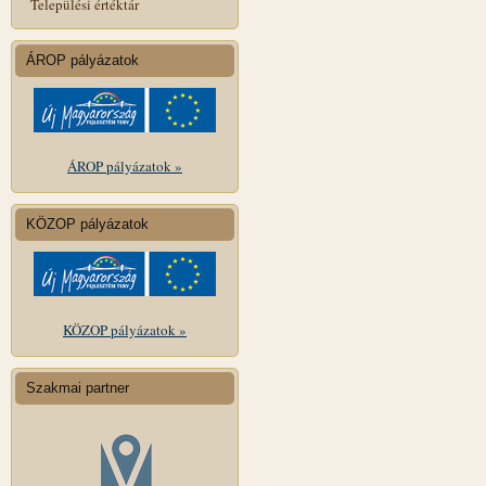
Települési értéktár
ÁROP pályázatok
ÁROP pályázatok »
KÖZOP pályázatok
KÖZOP pályázatok »
Szakmai partner