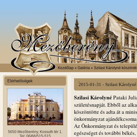
Kezdőlap
» Galéria » Szilasi Károlyné köszönt
Elérhetőségek
2015-01-31 - Szilasi Károlyné
Szilasi Károlyné
Pataki Jul
születésnapját. Ebből az alk
köszöntötte és adta át a minis
önkormányzat ajándékcsomag
Az Önkormányzat és települé
egészséget és további békés
5650 Mezőberény, Kossuth tér 1.
Tel: 06/66/515-515