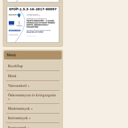
Menü
Kezdőlap
Hírek
Városunkról
»
Önkormányzat és közigazgatás
»
Hirdetmények
»
Intézmények
»
Szervezetek
»