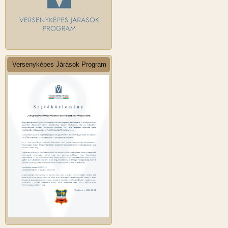
Versenyképes Járások Program