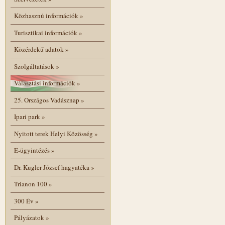
Közhasznú információk
»
Turisztikai információk
»
Közérdekű adatok
»
Szolgáltatások
»
Választási információk
»
25. Országos Vadásznap
»
Ipari park
»
Nyitott terek Helyi Közösség
»
E-ügyintézés
»
Dr. Kugler József hagyatéka
»
Trianon 100
»
300 Év
»
Pályázatok
»