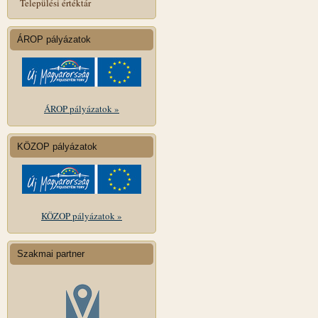
Települési értéktár
ÁROP pályázatok
ÁROP pályázatok »
KÖZOP pályázatok
KÖZOP pályázatok »
Szakmai partner