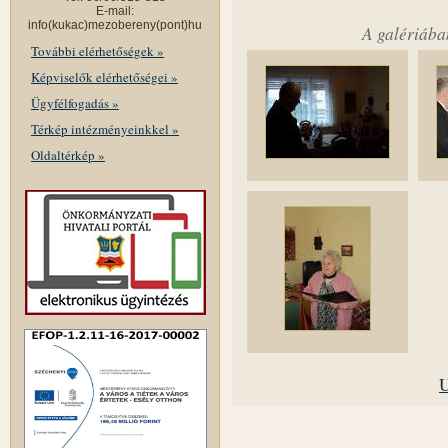
E-mail:
info(kukac)mezobereny(pont)hu
A galériába
További elérhetőségek »
Képviselők elérhetőségei »
Ügyfélfogadás »
Térkép intézményeinkkel »
Oldaltérkép »
U