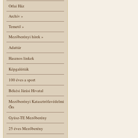
Orlai Ház
Archív
»
Temető
»
Mezőberényi hírek
»
Adattár
Hasznos linkek
Képgalériák
100 éves a sport
Békési Járási Hivatal
Mezőberényi Katasztrófavédelmi
Őrs
Gyüsz-TE Mezőberény
25 éves Mezőberény