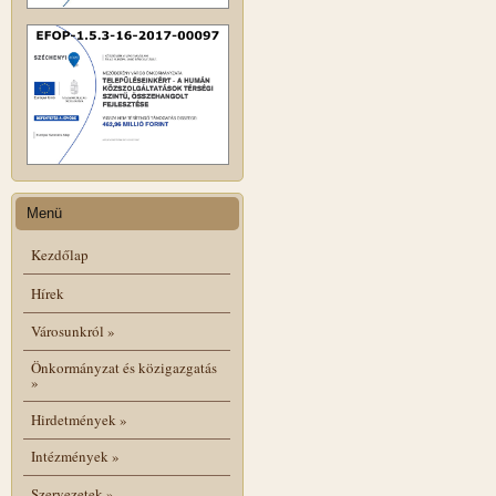
Menü
Kezdőlap
Hírek
Városunkról
»
Önkormányzat és közigazgatás
»
Hirdetmények
»
Intézmények
»
Szervezetek
»