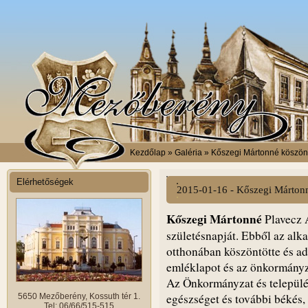
Kezdőlap
» Galéria » Kőszegi Mártonné köszön
Elérhetőségek
2015-01-16 - Kőszegi Márton
Kőszegi Mártonné
Plavecz 
születésnapját. Ebből az alk
otthonában köszöntötte és adta
emléklapot és az önkormányz
Az Önkormányzat és települé
egészséget és további békés
5650 Mezőberény, Kossuth tér 1.
Tel: 06/66/515-515