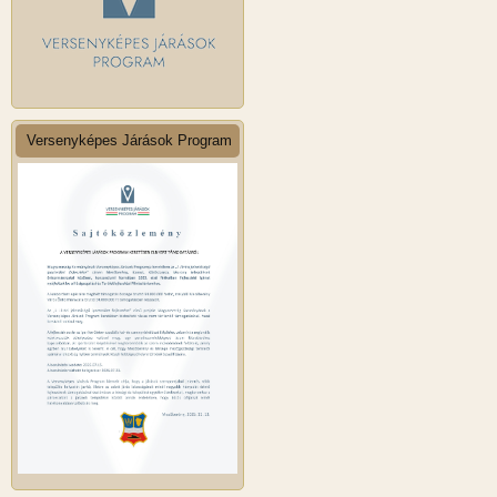
Versenyképes Járások Program