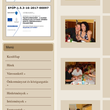
Menü
Kezdőlap
Hírek
Városunkról
»
Önkormányzat és közigazgatás
»
Hirdetmények
»
Intézmények
»
Szervezetek
»