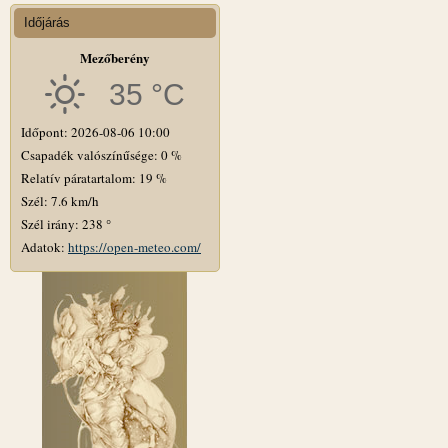
Időjárás
Mezőberény
35 °C
Időpont: 2026-08-06 10:00
Csapadék valószínűsége: 0 %
Relatív páratartalom: 19 %
Szél: 7.6 km/h
Szél irány: 238 °
Adatok:
https://open-meteo.com/