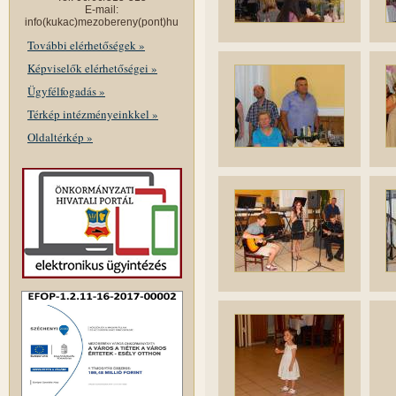
E-mail:
info(kukac)mezobereny(pont)hu
További elérhetőségek »
Képviselők elérhetőségei »
Ügyfélfogadás »
Térkép intézményeinkkel »
Oldaltérkép »