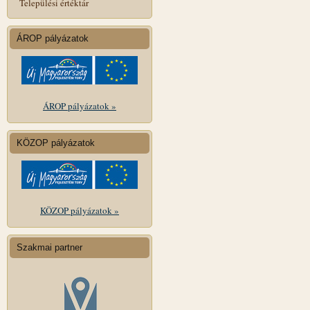
Települési értéktár
ÁROP pályázatok
ÁROP pályázatok »
KÖZOP pályázatok
KÖZOP pályázatok »
Szakmai partner