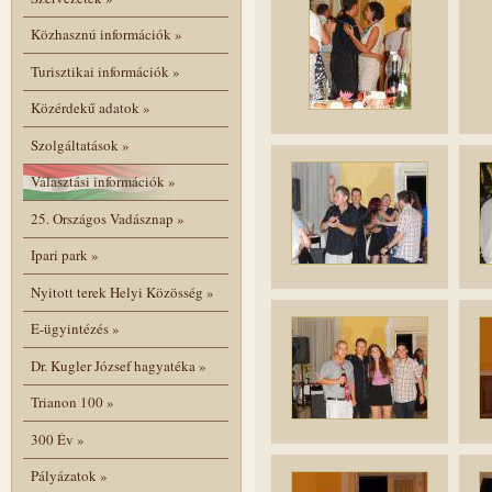
Közhasznú információk
»
Turisztikai információk
»
Közérdekű adatok
»
Szolgáltatások
»
Választási információk
»
25. Országos Vadásznap
»
Ipari park
»
Nyitott terek Helyi Közösség
»
E-ügyintézés
»
Dr. Kugler József hagyatéka
»
Trianon 100
»
300 Év
»
Pályázatok
»