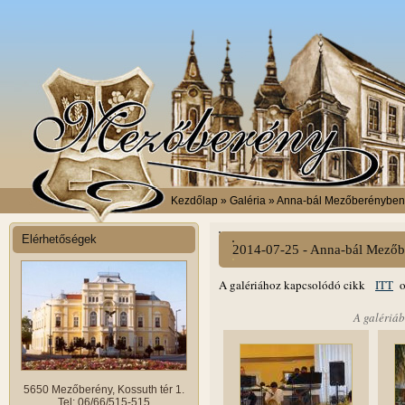
Kezdőlap
» Galéria » Anna-bál Mezőberényben
Elérhetőségek
2014-07-25 - Anna-bál Mező
A galériához kapcsolódó cikk
ITT
ol
A galériáb
5650 Mezőberény, Kossuth tér 1.
Tel: 06/66/515-515