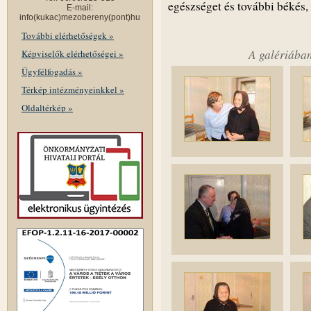
egészséget és további békés
E-mail:
info(kukac)mezobereny(pont)hu
További elérhetőségek »
A galériában
Képviselők elérhetőségei »
Ügyfélfogadás »
Térkép intézményeinkkel »
Oldaltérkép »