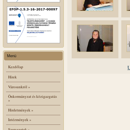
Menü
Kezdőlap
U
Hírek
Városunkról
»
Önkormányzat és közigazgatás
»
Hirdetmények
»
Intézmények
»
Szervezetek
»