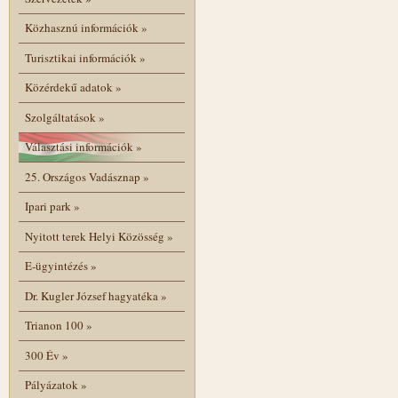
Közhasznú információk
»
Turisztikai információk
»
Közérdekű adatok
»
Szolgáltatások
»
Választási információk
»
25. Országos Vadásznap
»
Ipari park
»
Nyitott terek Helyi Közösség
»
E-ügyintézés
»
Dr. Kugler József hagyatéka
»
Trianon 100
»
300 Év
»
Pályázatok
»