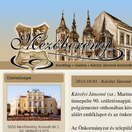
Kezdőlap
» Galéria » Károlyi Jánosné köszönt
Elérhetőségek
2013-10-01 - Károlyi Jánosné
Károlyi Jánosné
(sz.: Marti
ünnepelte 90. születésnapját
polgármester otthonában köszö
aláírt emléklapot és az önk
Az Önkormányzat és települé
5650 Mezőberény, Kossuth tér 1.
Tel: 06/66/515-515