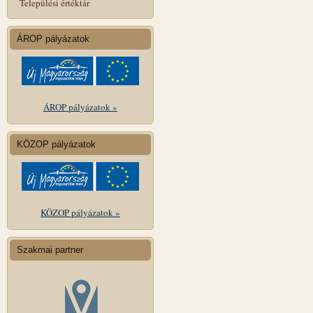
Települési értéktár
ÁROP pályázatok
ÁROP pályázatok »
KÖZOP pályázatok
KÖZOP pályázatok »
Szakmai partner