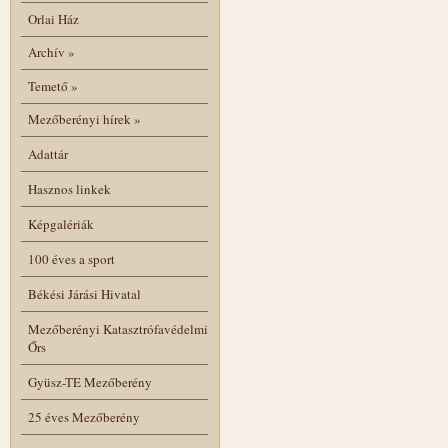
Orlai Ház
Archív
»
Temető
»
Mezőberényi hírek
»
Adattár
Hasznos linkek
Képgalériák
100 éves a sport
Békési Járási Hivatal
Mezőberényi Katasztrófavédelmi
Őrs
Gyüsz-TE Mezőberény
25 éves Mezőberény