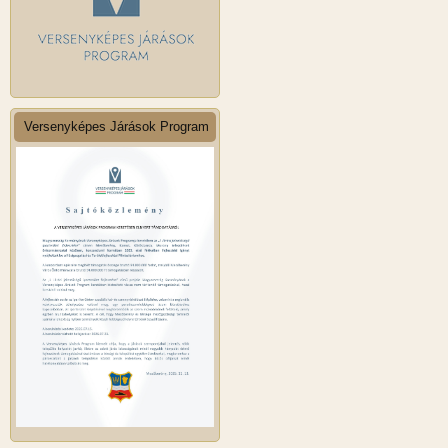
Versenyképes Járások Program