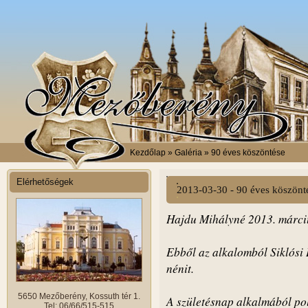
Kezdőlap
» Galéria » 90 éves köszöntése
Elérhetőségek
2013-03-30 - 90 éves köszönt
Hajdu Mihályné 2013. márciu
Ebből az alkalomból Siklósi
nénit.
5650 Mezőberény, Kossuth tér 1.
A születésnap alkalmából pol
Tel: 06/66/515-515