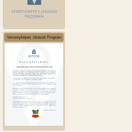
Versenyképes Járások Program