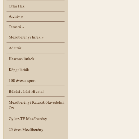
Orlai Ház
Archív
»
Temető
»
Mezőberényi hírek
»
Adattár
Hasznos linkek
Képgalériák
100 éves a sport
Békési Járási Hivatal
Mezőberényi Katasztrófavédelmi
Őrs
Gyüsz-TE Mezőberény
25 éves Mezőberény