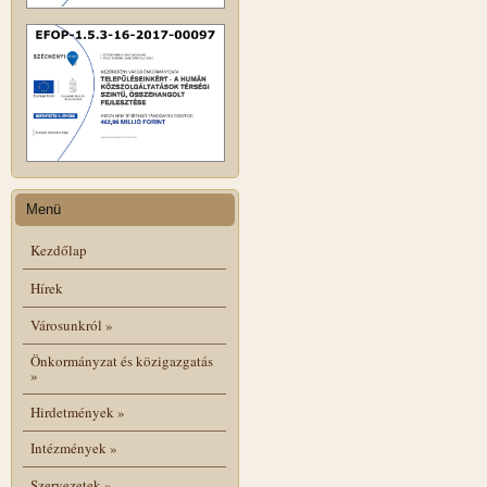
Menü
Kezdőlap
Hírek
Városunkról
»
Önkormányzat és közigazgatás
»
Hirdetmények
»
Intézmények
»
Szervezetek
»