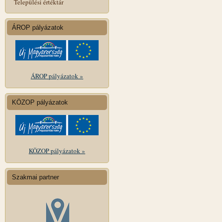
Települési értéktár
ÁROP pályázatok
ÁROP pályázatok »
KÖZOP pályázatok
KÖZOP pályázatok »
Szakmai partner