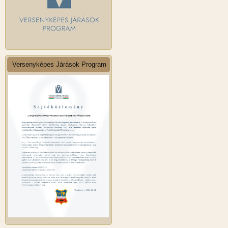
Versenyképes Járások Program