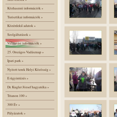
Közhasznú információk
»
Turisztikai információk
»
Közérdekű adatok
»
Szolgáltatások
»
Választási információk
»
25. Országos Vadásznap
»
Ipari park
»
Nyitott terek Helyi Közösség
»
E-ügyintézés
»
Dr. Kugler József hagyatéka
»
Trianon 100
»
300 Év
»
Pályázatok
»