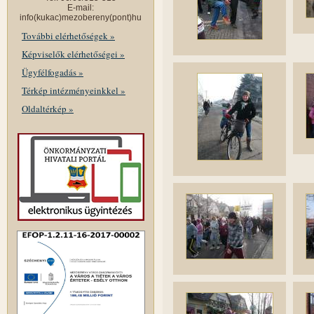
E-mail:
info(kukac)mezobereny(pont)hu
További elérhetőségek »
Képviselők elérhetőségei »
Ügyfélfogadás »
Térkép intézményeinkkel »
Oldaltérkép »