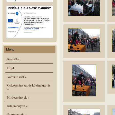
Menü
Kezdőlap
Hírek
Városunkról
»
Önkormányzat és közigazgatás
»
Hirdetmények
»
Intézmények
»
Szervezetek
»