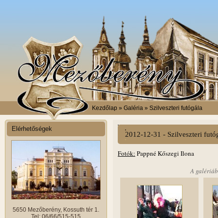
Kezdőlap
» Galéria » Szilveszteri futógála
Elérhetőségek
2012-12-31 - Szilveszteri futó
Fotók:
Pappné Kőszegi Ilona
A galériáb
5650 Mezőberény, Kossuth tér 1.
Tel: 06/66/515-515