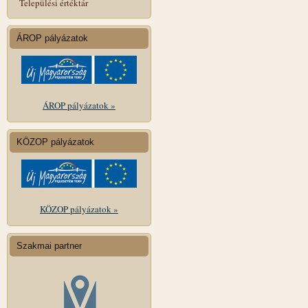
Települési értéktár
ÁROP pályázatok
ÁROP pályázatok »
KÖZOP pályázatok
KÖZOP pályázatok »
Szakmai partner