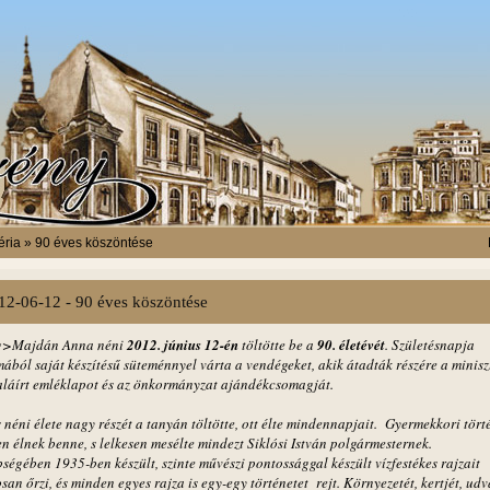
éria » 90 éves köszöntése
12-06-12 - 90 éves köszöntése
g>Majdán Anna néni
2012. június 12-én
töltötte be a
90. életévét
. Születésnapja
ából saját készítésű süteménnyel várta a vendégeket, akik átadták részére a minisz
 aláírt emléklapot és az önkormányzat ajándékcsomagját.
néni élete nagy részét a tanyán töltötte, ott élte mindennapjait. Gyermekkori tört
n élnek benne, s lelkesen mesélte mindezt Siklósi István polgármesternek.
ségében 1935-ben készült, szinte művészi pontossággal készült vízfestékes rajzait
an őrzi, és minden egyes rajza is egy-egy történetet rejt. Környezetét, kertjét, udv