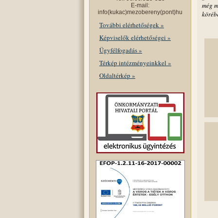
még m
E-mail:
info(kukac)mezobereny(pont)hu
köréb
További elérhetőségek »
Képviselők elérhetőségei »
Ügyfélfogadás »
Térkép intézményeinkkel »
Oldaltérkép »