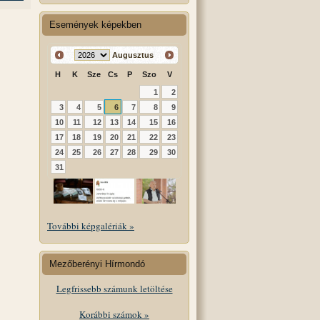
Események képekben
Augusztus
H
K
Sze
Cs
P
Szo
V
1
2
3
4
5
6
7
8
9
10
11
12
13
14
15
16
17
18
19
20
21
22
23
24
25
26
27
28
29
30
31
További képgalériák »
Mezőberényi Hírmondó
Legfrissebb számunk letöltése
Korábbi számok »