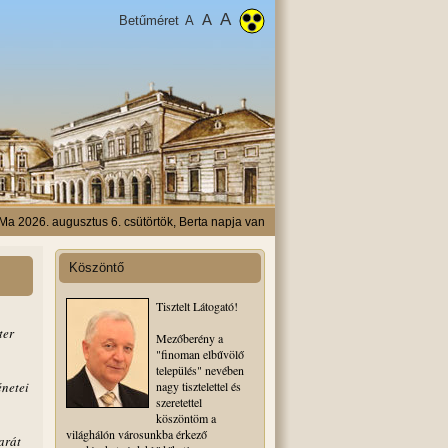
A
A
Betűméret
A
Ma 2026. augusztus 6. csütörtök, Berta napja van
Köszöntő
Tisztelt Látogató!
ter
Mezőberény a
"finoman elbűvölő
település" nevében
énetei
nagy tisztelettel és
szeretettel
köszöntöm a
világhálón városunkba érkező
arát