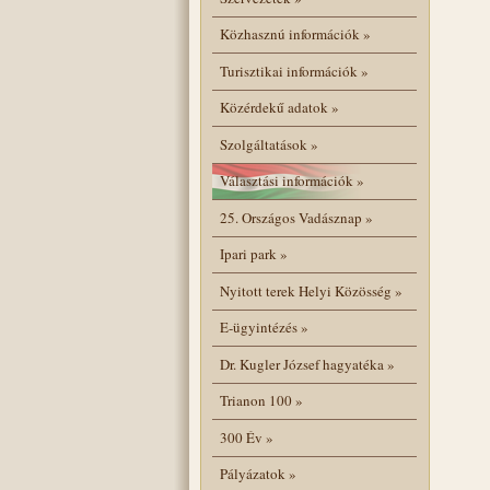
Közhasznú információk
»
Turisztikai információk
»
Közérdekű adatok
»
Szolgáltatások
»
Választási információk
»
25. Országos Vadásznap
»
Ipari park
»
Nyitott terek Helyi Közösség
»
E-ügyintézés
»
Dr. Kugler József hagyatéka
»
Trianon 100
»
300 Év
»
Pályázatok
»