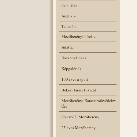
Orlai Ház
Archív
»
Temető
»
Mezőberényi hírek
»
Adattár
Hasznos linkek
Képgalériák
100 éves a sport
Békési Járási Hivatal
Mezőberényi Katasztrófavédelmi
Őrs
Gyüsz-TE Mezőberény
25 éves Mezőberény