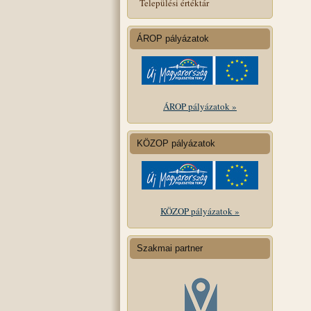
Települési értéktár
ÁROP pályázatok
ÁROP pályázatok »
KÖZOP pályázatok
KÖZOP pályázatok »
Szakmai partner