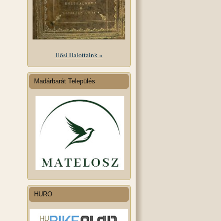
Hősi Halottaink »
Madárbarát Település
HURO