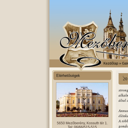
Kezdőlap
» Gal
Elérhetőségek
20
stron
alkalm
által
Annus 
élénke
A több
5650 Mezőberény, Kossuth tér 1.
gondos
Tel: 06/66/515-515