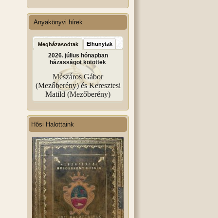
Anyakönyvi hírek
Elhunytak
Megházasodtak
2026. július hónapban
házasságot kötöttek
Mészáros Gábor
(Mezőberény) és Keresztesi
Matild (Mezőberény)
Hősi Halottaink