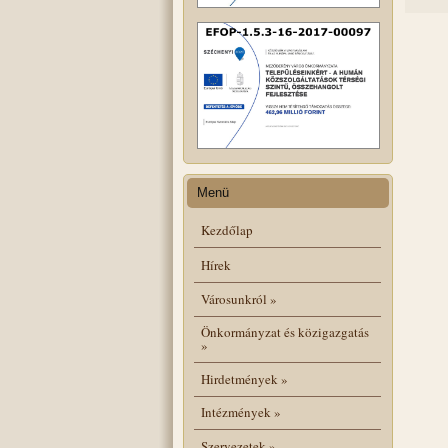
Menü
Kezdőlap
Hírek
Városunkról
»
Önkormányzat és közigazgatás
»
Hirdetmények
»
Intézmények
»
Szervezetek
»