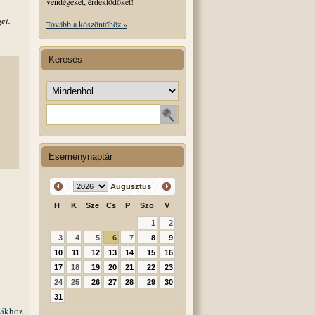
vendégeket, érdeklődőket!
et.
Tovább a köszöntőhöz »
Keresés
Keresés helye
Keresendő szó
Eseménynaptár
Augusztus
H
K
Sze
Cs
P
Szo
V
1
2
3
4
5
6
7
8
9
10
11
12
13
14
15
16
17
18
19
20
21
22
23
24
25
26
27
28
29
30
31
iákhoz