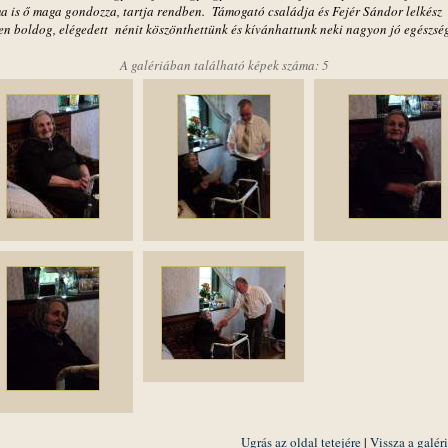
a is ő maga gondozza, tartja rendben. Támogató családja és Fejér Sándor lelkész
en boldog, elégedett nénit köszönthettünk és kívánhattunk neki nagyon jó egészség
A galériában található képek száma: 5
Ugrás az oldal tetejére
|
Vissza a galér