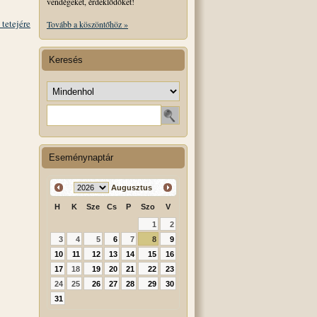
vendégeket, érdeklődőket!
 tetejére
Tovább a köszöntőhöz »
Keresés
Keresés helye
Keresendő szó
Eseménynaptár
Augusztus
H
K
Sze
Cs
P
Szo
V
1
2
3
4
5
6
7
8
9
10
11
12
13
14
15
16
17
18
19
20
21
22
23
24
25
26
27
28
29
30
31