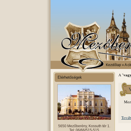
Kezdőlap
» A cí
vagy
A "
Elérhetőségek
V
Mező
Továb
5650 Mezőberény, Kossuth tér 1.
Tel: 06/66/515-515