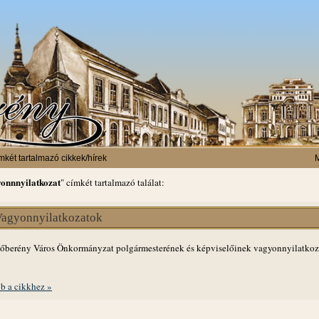
mkét tartalmazó cikkek/hírek
M
onnnyilatkozat
" címkét tartalmazó találat:
agyonnyilatkozatok
berény Város Önkormányzat polgármesterének és képviselőinek vagyonnyilatkoz
b a cikkhez »