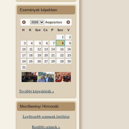
Események képekben
Augusztus
H
K
Sze
Cs
P
Szo
V
1
2
3
4
5
6
7
8
9
10
11
12
13
14
15
16
17
18
19
20
21
22
23
24
25
26
27
28
29
30
31
További képgalériák »
Mezőberényi Hírmondó
Legfrissebb számunk letöltése
Korábbi számok »