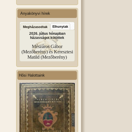
Anyakönyvi hírek
Elhunytak
Megházasodtak
2026. július hónapban
házasságot kötöttek
Mészáros Gábor
(Mezőberény) és Keresztesi
Matild (Mezőberény)
Hősi Halottaink