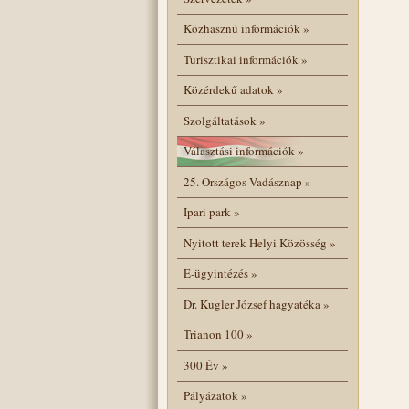
Közhasznú információk
»
Turisztikai információk
»
Közérdekű adatok
»
Szolgáltatások
»
Választási információk
»
25. Országos Vadásznap
»
Ipari park
»
Nyitott terek Helyi Közösség
»
E-ügyintézés
»
Dr. Kugler József hagyatéka
»
Trianon 100
»
300 Év
»
Pályázatok
»