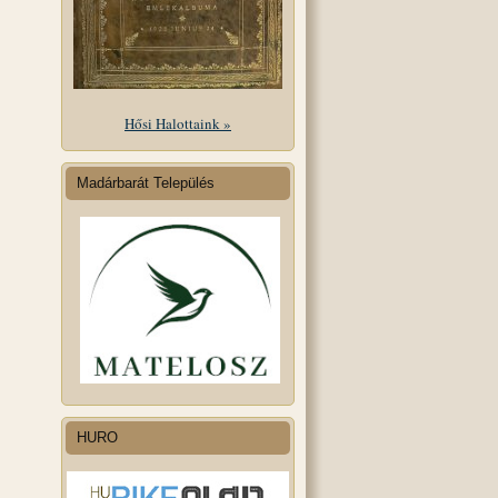
Hősi Halottaink »
Madárbarát Település
HURO