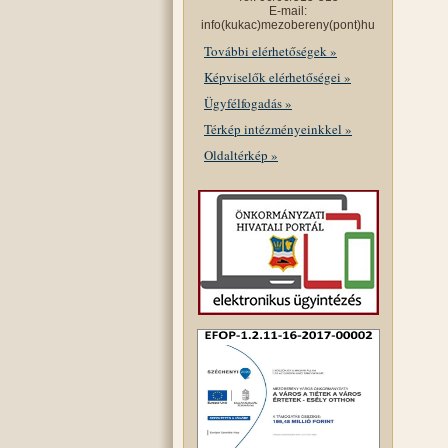
E-mail:
info(kukac)mezobereny(pont)hu
További elérhetőségek »
Képviselők elérhetőségei »
Ügyfélfogadás »
Térkép intézményeinkkel »
Oldaltérkép »