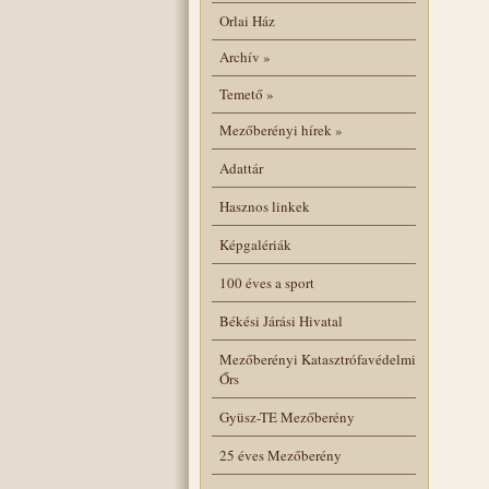
Orlai Ház
Archív
»
Temető
»
Mezőberényi hírek
»
Adattár
Hasznos linkek
Képgalériák
100 éves a sport
Békési Járási Hivatal
Mezőberényi Katasztrófavédelmi
Őrs
Gyüsz-TE Mezőberény
25 éves Mezőberény