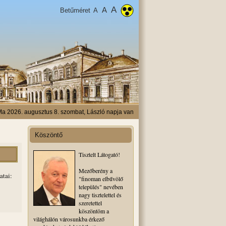
A
A
Betűméret
A
a 2026. augusztus 8. szombat, László napja van
Köszöntő
Tisztelt Látogató!
Mezőberény a
atai:
"finoman elbűvölő
település" nevében
nagy tisztelettel és
szeretettel
köszöntöm a
világhálón városunkba érkező