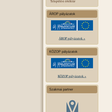
Települési értéktár
ÁROP pályázatok
ÁROP pályázatok »
KÖZOP pályázatok
KÖZOP pályázatok »
Szakmai partner