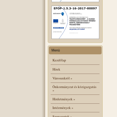
Menü
Kezdőlap
Hírek
Városunkról
»
Önkormányzat és közigazgatás
»
Hirdetmények
»
Intézmények
»
Szervezetek
»