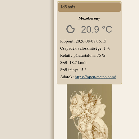
Időjárás
Mezőberény
20.9 °C
Időpont: 2026-08-08 06:15
Csapadék valószínűsége: 1 %
Relatív páratartalom: 75 %
Szél: 18.7 km/h
Szél irány: 15 °
Adatok:
https://open-meteo.com/