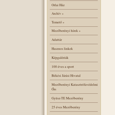
Orlai Ház
Archív
»
Temető
»
Mezőberényi hírek
»
Adattár
Hasznos linkek
Képgalériák
100 éves a sport
Békési Járási Hivatal
Mezőberényi Katasztrófavédelmi
Őrs
Gyüsz-TE Mezőberény
25 éves Mezőberény