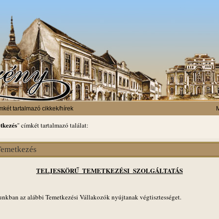
mkét tartalmazó cikkek/hírek
M
tkezés
" címkét tartalmazó találat:
Temetkezés
TELJESKÖRŰ TEMETKEZÉSI SZOLGÁLTATÁS
unkban az alábbi Temetkezési Vállakozók nyújtanak végtisztességet.