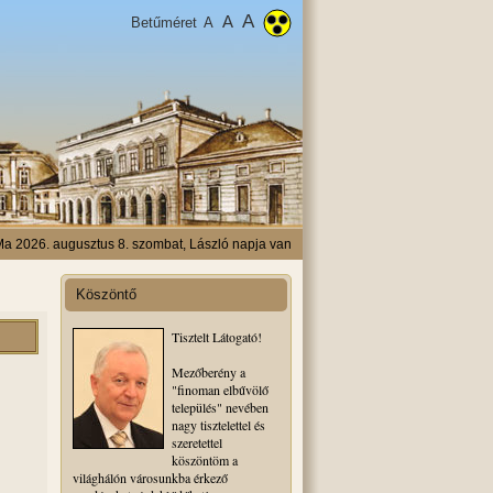
A
A
Betűméret
A
a 2026. augusztus 8. szombat, László napja van
Köszöntő
Tisztelt Látogató!
Mezőberény a
"finoman elbűvölő
település" nevében
nagy tisztelettel és
szeretettel
köszöntöm a
világhálón városunkba érkező