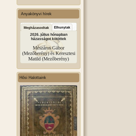
Anyakönyvi hírek
Elhunytak
Megházasodtak
2026. július hónapban
házasságot kötöttek
Mészáros Gábor
(Mezőberény) és Keresztesi
Matild (Mezőberény)
Hősi Halottaink