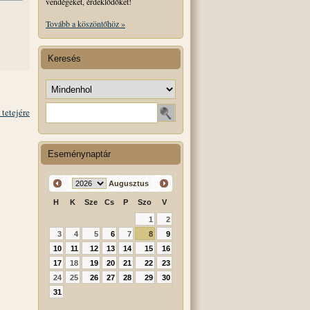
vendégeket, érdeklődőket!
Tovább a köszöntőhöz »
Keresés
Keresés helye
Keresendő szó
 tetejére
Eseménynaptár
Augusztus
H
K
Sze
Cs
P
Szo
V
1
2
3
4
5
6
7
8
9
10
11
12
13
14
15
16
17
18
19
20
21
22
23
24
25
26
27
28
29
30
31