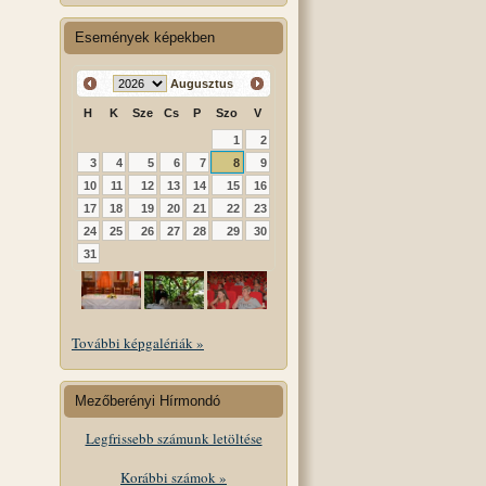
Események képekben
Augusztus
H
K
Sze
Cs
P
Szo
V
1
2
3
4
5
6
7
8
9
10
11
12
13
14
15
16
17
18
19
20
21
22
23
24
25
26
27
28
29
30
31
További képgalériák »
Mezőberényi Hírmondó
Legfrissebb számunk letöltése
Korábbi számok »