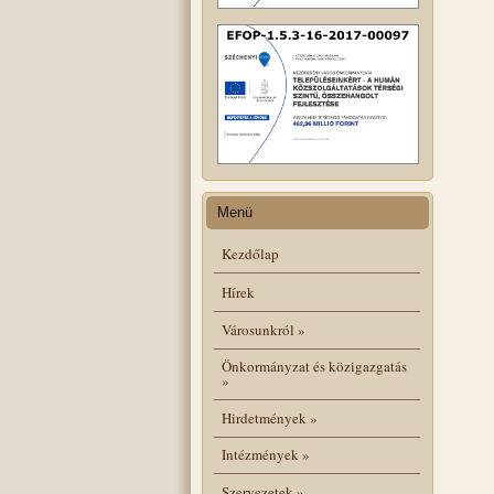
Menü
Kezdőlap
Hírek
Városunkról
»
Önkormányzat és közigazgatás
»
Hirdetmények
»
Intézmények
»
Szervezetek
»