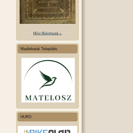
Hősi Halottaink »
Madárbarát Település
HURO