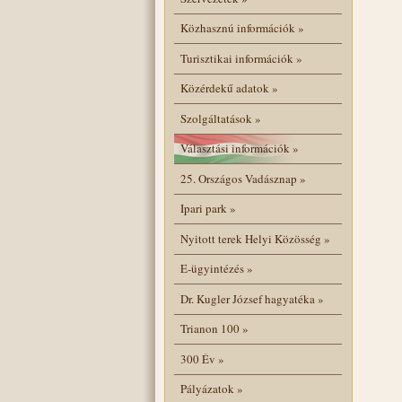
Közhasznú információk
»
Turisztikai információk
»
Közérdekű adatok
»
Szolgáltatások
»
Választási információk
»
25. Országos Vadásznap
»
Ipari park
»
Nyitott terek Helyi Közösség
»
E-ügyintézés
»
Dr. Kugler József hagyatéka
»
Trianon 100
»
300 Év
»
Pályázatok
»