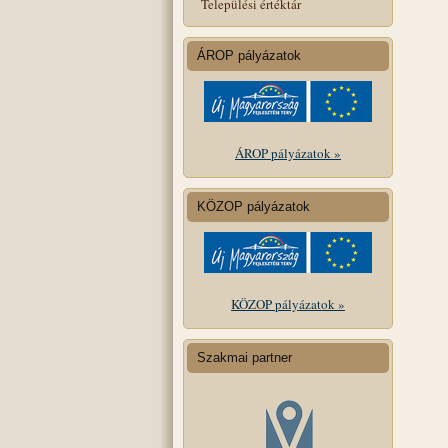
Települési értéktár
ÁROP pályázatok
ÁROP pályázatok »
KÖZOP pályázatok
KÖZOP pályázatok »
Szakmai partner