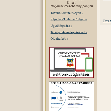
E-mail:
info(kukac)mezobereny(pont)hu
További elérhetőségek »
Képviselők elérhetőségei »
Továb
Ügyfélfogadás »
Térkép intézményeinkkel »
Oldaltérkép »