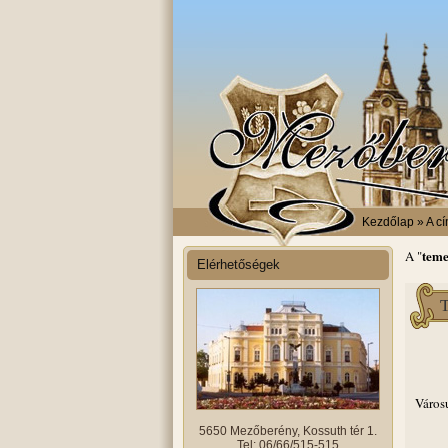
Kezdőlap
» A cí
teme
A "
Elérhetőségek
Város
5650 Mezőberény, Kossuth tér 1.
Tel: 06/66/515-515