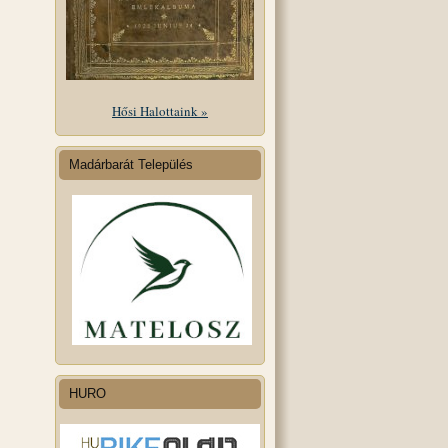
Hősi Halottaink »
Madárbarát Település
HURO