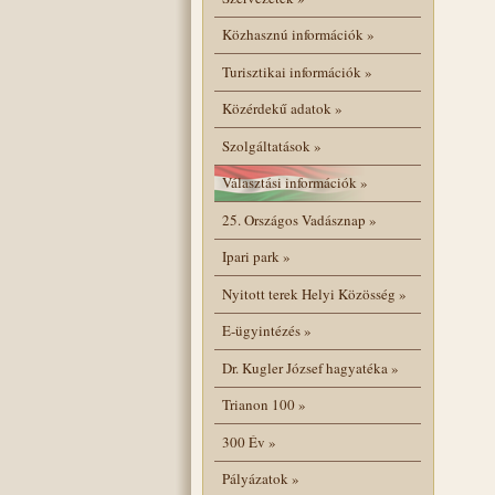
Közhasznú információk
»
Turisztikai információk
»
Közérdekű adatok
»
Szolgáltatások
»
Választási információk
»
25. Országos Vadásznap
»
Ipari park
»
Nyitott terek Helyi Közösség
»
E-ügyintézés
»
Dr. Kugler József hagyatéka
»
Trianon 100
»
300 Év
»
Pályázatok
»