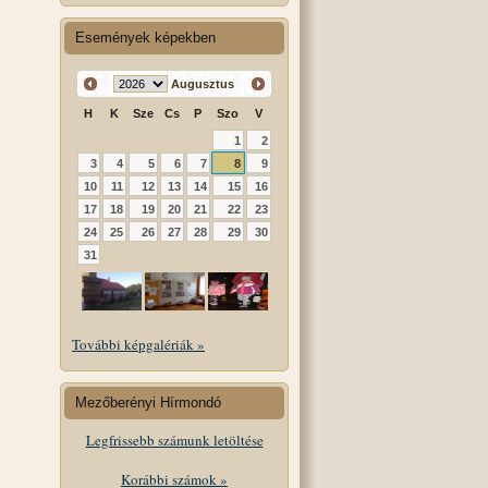
Események képekben
Augusztus
H
K
Sze
Cs
P
Szo
V
1
2
3
4
5
6
7
8
9
10
11
12
13
14
15
16
17
18
19
20
21
22
23
24
25
26
27
28
29
30
31
További képgalériák »
Mezőberényi Hírmondó
Legfrissebb számunk letöltése
Korábbi számok »