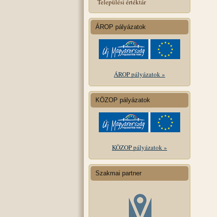
Települési értéktár
ÁROP pályázatok
ÁROP pályázatok »
KÖZOP pályázatok
KÖZOP pályázatok »
Szakmai partner