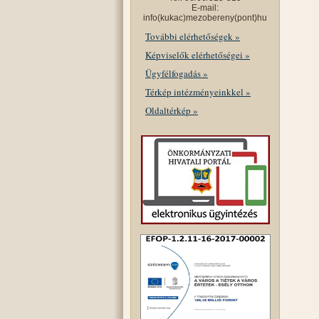
E-mail:
info(kukac)mezobereny(pont)hu
További elérhetőségek »
Képviselők elérhetőségei »
Ügyfélfogadás »
Térkép intézményeinkkel »
Oldaltérkép »