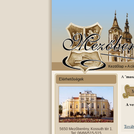
Kezdőlap
» A cí
mas
A "
Elérhetőségek
M
A ve
Továb
5650 Mezőberény, Kossuth tér 1.
Tel: 06/66/515-515