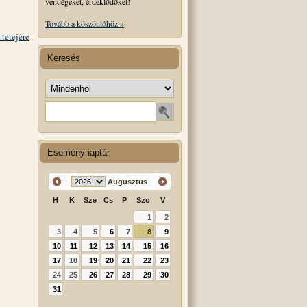
vendégeket, érdeklődőket!
Tovább a köszöntőhöz »
 tetejére
Keresés
Keresés helye
Keresendő szó
Eseménynaptár
Augusztus
H
K
Sze
Cs
P
Szo
V
1
2
3
4
5
6
7
8
9
10
11
12
13
14
15
16
17
18
19
20
21
22
23
24
25
26
27
28
29
30
31