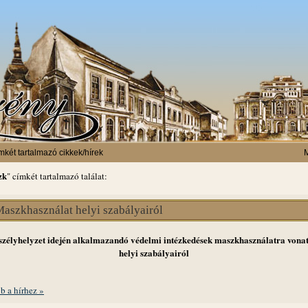
mkét tartalmazó cikkek/hírek
M
zk
" címkét tartalmazó találat:
aszkhasználat helyi szabályairól
szélyhelyzet idején alkalmazandó védelmi intézkedések maszkhasználatra vona
helyi szabályairól
b a hírhez »