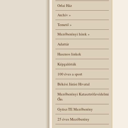
Orlai Ház
Archív
»
Temető
»
Mezőberényi hírek
»
Adattár
Hasznos linkek
Képgalériák
100 éves a sport
Békési Járási Hivatal
Mezőberényi Katasztrófavédelmi
Őrs
Gyüsz-TE Mezőberény
25 éves Mezőberény