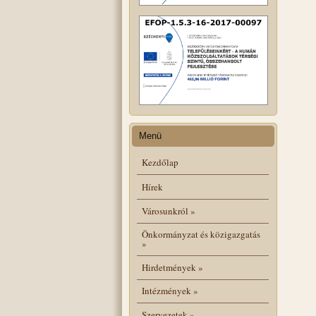
Menü
Kezdőlap
Hírek
Városunkról
»
Önkormányzat és közigazgatás
»
Hirdetmények
»
Intézmények
»
Szervezetek
»