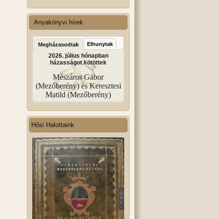
Anyakönyvi hírek
Elhunytak
Megházasodtak
2026. július hónapban
házasságot kötöttek
Mészáros Gábor
(Mezőberény) és Keresztesi
Matild (Mezőberény)
Hősi Halottaink