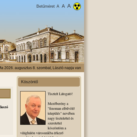
A
A
Betűméret
A
a 2026. augusztus 8. szombat, László napja van
Köszöntő
Tisztelt Látogató!
Mezőberény a
tkozó
"finoman elbűvölő
település" nevében
nagy tisztelettel és
szeretettel
köszöntöm a
világhálón városunkba érkező