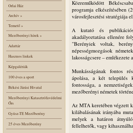
Közreműködött Békéscsab
Orlai Ház
programja elkészítésében (2
Archív
»
városfejlesztési stratégiája e
Temető
»
A kutató és publikáció
Mezőberényi hírek
»
akadályoztatása ellenére fol
"Berényiek voltak, berén
Adattár
népességmozgások németek 
Hasznos linkek
lakosságcsere – emlékezete a
Képgalériák
Munkásságának fontos ré
100 éves a sport
ápolása, a két település k
fontossága, a nemzetisége
Békési Járási Hivatal
mezőberényi németek történe
Mezőberényi Katasztrófavédelmi
Őrs
Az MTA keretében végzett k
kilábalásának irányába mutat
Gyüsz-TE Mezőberény
melyek a határon átnyúló
25 éves Mezőberény
fellelhetők, vagy kihasználha