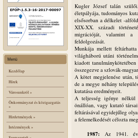
Kugler József talán szülői,
életpályája, tudományos kut
elsősorban a délkelet -alföl
XIX-XX. századi történeté
migrációját, valamint a 
feldolgozását.
Munkája mellett feltárhatt
világháború utáni történel
Menü
kiadott tanulmánykötetében
összegezve a szlovák-magyar 
Kezdőlap
A kötet megjelenése után, 
Hírek
de a megye néhány település
kutatása eredményeit.
Városunkról
»
A teljesség igénye nélkül
Önkormányzat és közigazgatás
önállóan, vagy kutató társa
»
feltárásával egyidejűleg oly
Hirdetmények
»
a felemelkedését célozta meg
Intézmények
»
1987:
Az 1941. évi
Szervezetek
»