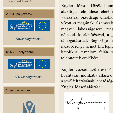
Települési értéktár
Kugler József közéleti e
alakítója települése életé
ÁROP pályázatok
választási bizottsági elnök
vívott ki magának. Számos kö
magyar lakosságcsere meg
németek kitelepítésével, a 
ÁROP pályázatok »
támogatásával. Segítsége
mezőberényi német kitelepí
katolikus templom falán 
KÖZOP pályázatok
telepítettek emlékére.
Kugler József születése ó
kvalitásait munkába állása ó
KÖZOP pályázatok »
a jövő feltárásának lehetőség
Kugler József aláírása:
Szakmai partner