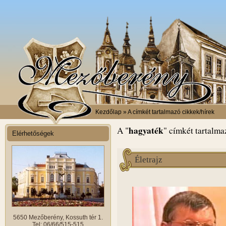
Kezdőlap
» A címkét tartalmazó cikkek/hírek
hagyaték
A "
" címkét tartalma
Elérhetőségek
Életrajz
5650 Mezőberény, Kossuth tér 1.
Tel: 06/66/515-515