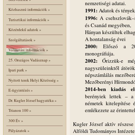
nemzetiségi adatai.
1991:
Közhasznú információk
»
Adatok és tények
1996:
A csehszlovák–
Turisztikai információk
»
és Csanád megyében,
Közérdekű adatok
»
Hányan készültek elhag
A hontalanság évei
Szolgáltatások
»
2000:
Előszó a 200
Választási információk
»
monográfiája.
2002:
25. Országos Vadásznap
»
Őrizzük-e még
nagyszüleinktől átörök
Ipari park
»
népszámlálás mezőberén
Nyitott terek Helyi Közösség
»
Mezőberényi Hírmondó,
2014-ben kiadás el
E-ügyintézés
»
berényiek lettek – 
Dr. Kugler József hagyatéka
»
németek kitelepítése 
emlékezete az érintett
Trianon 100
»
300 Év
»
Kugler József aktív részes
Alföldi Tudományos Intézete 
Pályázatok
»