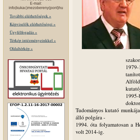
E-mail:
info(kukac)mezobereny(pont)hu
További elérhetőségek »
Képviselők elérhetőségei »
Ügyfélfogadás »
Térkép intézményeinkkel »
Oldaltérkép »
szakon
1979-
taníto
Alfö
kutatój
1995-b
doktor
Tudományos kutató munkája 
álló polgára -
1994. óta folyamatosan a He
volt 2014-ig.