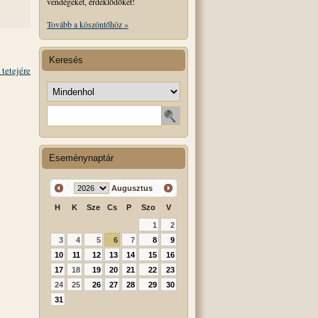
vendégeket, érdeklődőket!
Tovább a köszöntőhöz »
Keresés
 tetejére
Keresés helye
Keresendő szó
Eseménynaptár
Augusztus
H
K
Sze
Cs
P
Szo
V
1
2
3
4
5
6
7
8
9
10
11
12
13
14
15
16
17
18
19
20
21
22
23
24
25
26
27
28
29
30
31