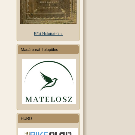
Hősi Halottaink »
Madárbarát Település
HURO