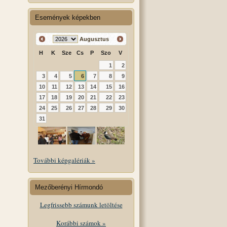
Események képekben
Augusztus
H
K
Sze
Cs
P
Szo
V
1
2
3
4
5
6
7
8
9
10
11
12
13
14
15
16
17
18
19
20
21
22
23
24
25
26
27
28
29
30
31
További képgalériák »
Mezőberényi Hírmondó
Legfrissebb számunk letöltése
Korábbi számok »