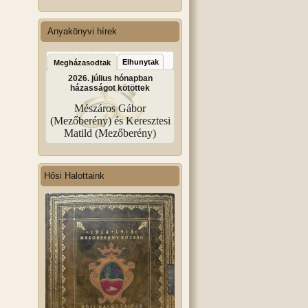
Anyakönyvi hírek
Elhunytak
Megházasodtak
2026. július hónapban
házasságot kötöttek
Mészáros Gábor
(Mezőberény) és Keresztesi
Matild (Mezőberény)
Hősi Halottaink