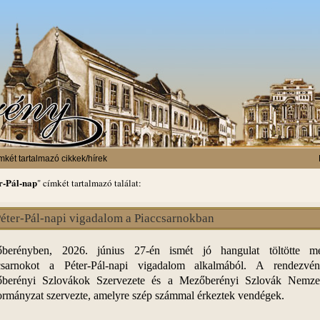
mkét tartalmazó cikkek/hírek
r-Pál-nap
" címkét tartalmazó találat:
éter-Pál-napi vigadalom a Piaccsarnokban
berényben, 2026. június 27-én ismét jó hangulat töltötte 
csarnokot a Péter-Pál-napi vigadalom alkalmából. A rendezvé
berényi Szlovákok Szervezete és a Mezőberényi Szlovák Nemzet
rmányzat szervezte, amelyre szép számmal érkeztek vendégek.