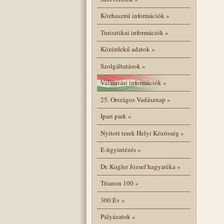
Közhasznú információk
»
Turisztikai információk
»
Közérdekű adatok
»
Szolgáltatások
»
Választási információk
»
25. Országos Vadásznap
»
Ipari park
»
Nyitott terek Helyi Közösség
»
E-ügyintézés
»
Dr. Kugler József hagyatéka
»
Trianon 100
»
300 Év
»
Pályázatok
»