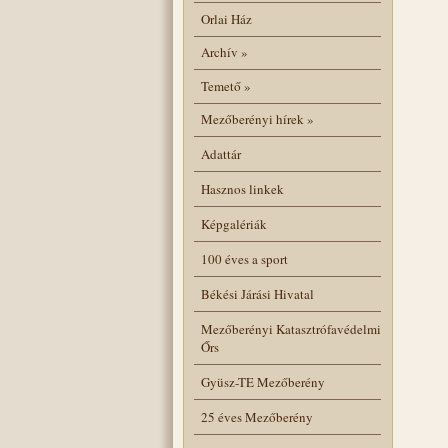
Orlai Ház
Archív
»
Temető
»
Mezőberényi hírek
»
Adattár
Hasznos linkek
Képgalériák
100 éves a sport
Békési Járási Hivatal
Mezőberényi Katasztrófavédelmi
Őrs
Gyüsz-TE Mezőberény
25 éves Mezőberény