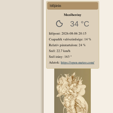
Időjárás
Mezőberény
34 °C
Időpont: 2026-08-06 20:15
Csapadék valószínűsége: 14 %
Relatív páratartalom: 24 %
Szél: 22.7 km/h
Szél irány: 163 °
Adatok:
https://open-meteo.com/