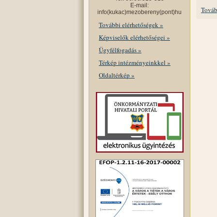
E-mail:
Továb
info(kukac)mezobereny(pont)hu
További elérhetőségek »
Képviselők elérhetőségei »
Ügyfélfogadás »
Térkép intézményeinkkel »
Oldaltérkép »