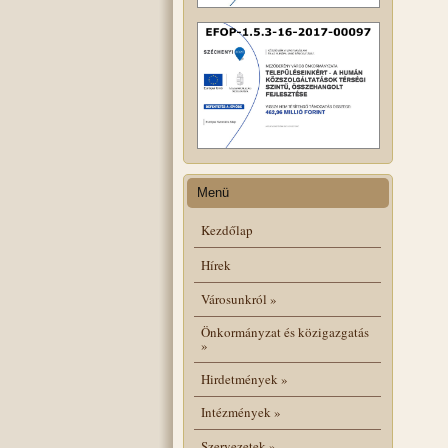
Menü
Kezdőlap
Hírek
Városunkról
»
Önkormányzat és közigazgatás
»
Hirdetmények
»
Intézmények
»
Szervezetek
»