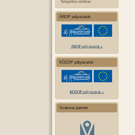
Települési értéktár
ÁROP pályázatok
ÁROP pályázatok »
KÖZOP pályázatok
KÖZOP pályázatok »
Szakmai partner