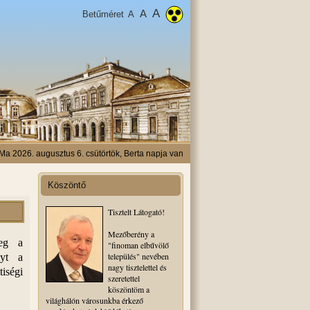
A
A
Betűméret
A
Ma 2026. augusztus 6. csütörtök, Berta napja van
Köszöntő
Tisztelt Látogató!
Mezőberény a
meg a
"finoman elbűvölő
település" nevében
nyt a
nagy tisztelettel és
iségi
szeretettel
köszöntöm a
világhálón városunkba érkező