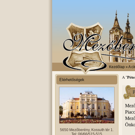
Kezdőlap
» A cí
Péte
A "
Elérhetőségek
P
Mező
Piac
Mező
Önko
5650 Mezőberény, Kossuth tér 1.
Tel: 06/66/515-515