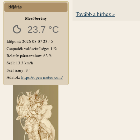
Időjárás
Tovább a hírhez »
Mezőberény
23.7 °C
Időpont: 2026-08-07 23:45
Csapadék valószínűsége: 1 %
Relatív páratartalom: 63 %
Szél: 13.3 km/h
Szél irány: 8 °
Adatok:
https://open-meteo.com/