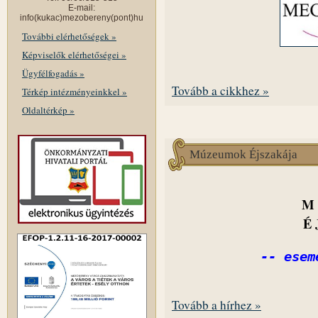
E-mail:
info(kukac)mezobereny(pont)hu
További elérhetőségek »
Képviselők elérhetőségei »
Ügyfélfogadás »
Tovább a cikkhez »
Térkép intézményeinkkel »
Oldaltérkép »
Múzeumok Éjszakája
M 
É 
-- esem
Tovább a hírhez »