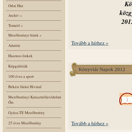
Kö
Orlai Ház
közg
Archív
»
201
Temető
»
Mezőberényi hírek
»
Tovább a hírhez »
Adattár
Hasznos linkek
Képgalériák
Könyvtár Napok 2012
100 éves a sport
Békési Járási Hivatal
Mezőberényi Katasztrófavédelmi
Őrs
Gyüsz-TE Mezőberény
Tovább a hírhez »
25 éves Mezőberény