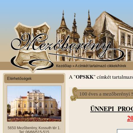
Kezdőlap
» A címkét tartalmazó cikkek/hírek
OPSKK
A "
" címkét tartalmazó
Elérhetőségek
100 éves a mezőberényi
ÜNNEPI PR
20
5650 Mezőberény, Kossuth tér 1.
Tel: 06/66/515-515