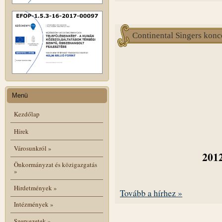
Continental Singers konc
Menü
Kezdőlap
Hírek
Városunkról
»
2012
Önkormányzat és közigazgatás
»
Hirdetmények
»
Tovább a hírhez »
Intézmények
»
Szervezetek
»