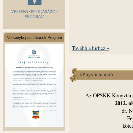
Versenyképes Járások Program
Tovább a hírhez »
Könyvbemutató
Az OPSKK Könyvtára s
2012. o
dr. 
Fe
köte