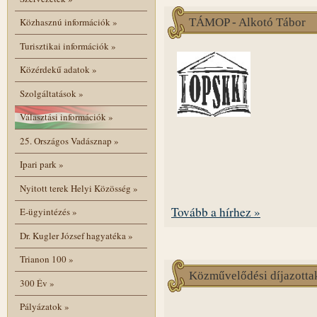
TÁMOP - Alkotó Tábor
Közhasznú információk
»
Turisztikai információk
»
Közérdekű adatok
»
Szolgáltatások
»
Választási információk
»
25. Országos Vadásznap
»
Ipari park
»
Nyitott terek Helyi Közösség
»
Tovább a hírhez »
E-ügyintézés
»
Dr. Kugler József hagyatéka
»
Trianon 100
»
Közművelődési díjazotta
300 Év
»
Pályázatok
»