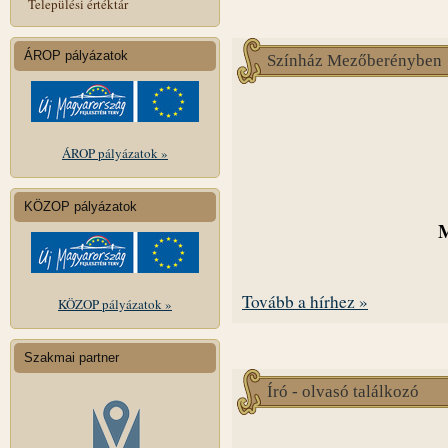
Települési értéktár
ÁROP pályázatok
Színház Mezőberényben
ÁROP pályázatok »
KÖZOP pályázatok
M
Tovább a hírhez »
KÖZOP pályázatok »
Szakmai partner
Író - olvasó találkozó