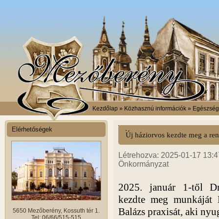
Kezdőlap
» Közhasznú információk » Egészség
Elérhetőségek
Új háziorvos kezdte meg a re
Létrehozva: 2025-01-17 13:47
Önkormányzat
2025. január 1-től D
kezdte meg munkáját 
Balázs praxisát, aki nyu
5650 Mezőberény, Kossuth tér 1.
Tel: 06/66/515-515