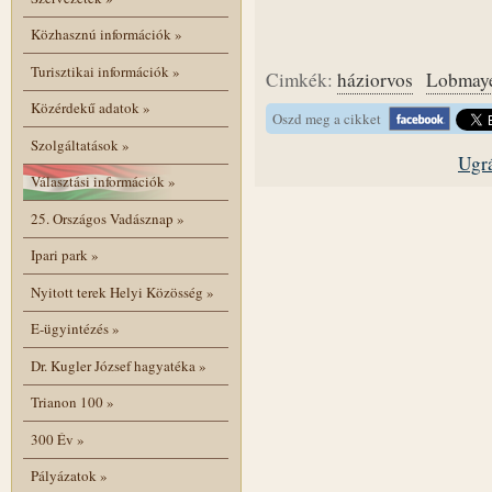
Közhasznú információk
»
Turisztikai információk
»
Cimkék:
háziorvos
Lobmay
Közérdekű adatok
»
Oszd meg a cikket
Szolgáltatások
»
Ugrá
Választási információk
»
25. Országos Vadásznap
»
Ipari park
»
Nyitott terek Helyi Közösség
»
E-ügyintézés
»
Dr. Kugler József hagyatéka
»
Trianon 100
»
300 Év
»
Pályázatok
»