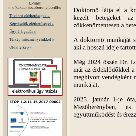
E-mail:
info(kukac)mezobereny(pont)hu
Doktornő látja el a k
További elérhetőségek »
kezelt betegeket az
Képviselők elérhetőségei »
zökkenőmentesen a betege
Ügyfélfogadás »
A doktornő munkáját se
Térkép intézményeinkkel »
aki a hosszú ideje tartot
Oldaltérkép »
Még 2024 őszén Dr. Lo
már az érdeklődőkkel 
meghívott vendégként mu
munkáját.
2025. január 1-je óta
Mezőberényben, é
együttműködést és érez