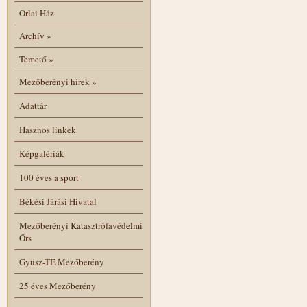
Orlai Ház
Archív
»
Temető
»
Mezőberényi hírek
»
Adattár
Hasznos linkek
Képgalériák
100 éves a sport
Békési Járási Hivatal
Mezőberényi Katasztrófavédelmi
Őrs
Gyüsz-TE Mezőberény
25 éves Mezőberény