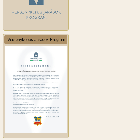
Versenyképes Járások Program