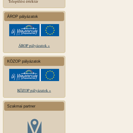
Települési értéktár
ÁROP pályázatok
ÁROP pályázatok »
KÖZOP pályázatok
KÖZOP pályázatok »
Szakmai partner