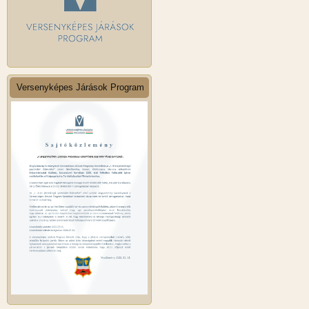
Versenyképes Járások Program