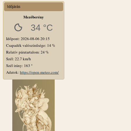
Időjárás
Mezőberény
34 °C
Időpont: 2026-08-06 20:15
Csapadék valószínűsége: 14 %
Relatív páratartalom: 24 %
Szél: 22.7 km/h
Szél irány: 163 °
Adatok:
https://open-meteo.com/