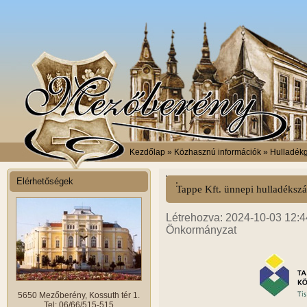
Kezdőlap
» Közhasznú információk » Hulladék
Elérhetőségek
Tappe Kft. ünnepi hulladékszáll
Létrehozva: 2024-10-03 12:44
Önkormányzat
5650 Mezőberény, Kossuth tér 1.
Tel: 06/66/515-515