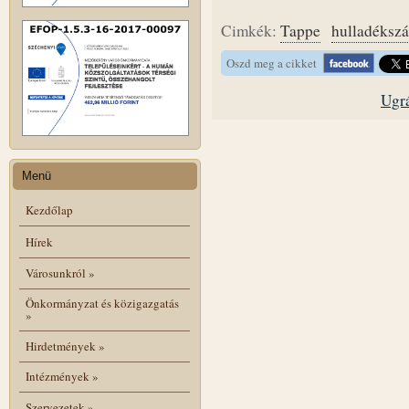
Cimkék:
Tappe
hulladékszál
Oszd meg a cikket
Ugrá
Menü
Kezdőlap
Hírek
Városunkról
»
Önkormányzat és közigazgatás
»
Hirdetmények
»
Intézmények
»
Szervezetek
»