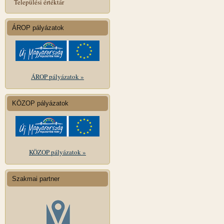
Települési értéktár
ÁROP pályázatok
ÁROP pályázatok »
KÖZOP pályázatok
KÖZOP pályázatok »
Szakmai partner