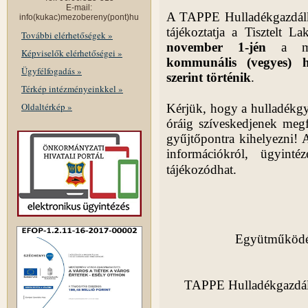
E-mail:
A TAPPE Hulladékgazdálkod
info(kukac)mezobereny(pont)hu
tájékoztatja a Tisztelt
További elérhetőségek »
november 1-jén
a mun
Képviselők elérhetőségei »
kommunális (vegyes) h
Ügyfélfogadás »
szerint történik
.
Térkép intézményeinkkel »
Oldaltérkép »
Kérjük, hogy a hulladékgy
óráig szíveskedjenek megf
gyűjtőpontra kihelyezni! A
információkról, ügyint
tájékozódhat.
Együtműködés
TAPPE Hulladékgazdálko