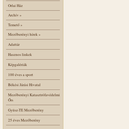
Orlai Ház
Archív
»
Temető
»
Mezőberényi hírek
»
Adattár
Hasznos linkek
Képgalériák
100 éves a sport
Békési Járási Hivatal
Mezőberényi Katasztrófavédelmi
Őrs
Gyüsz-TE Mezőberény
25 éves Mezőberény