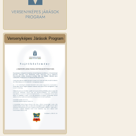
Versenyképes Járások Program