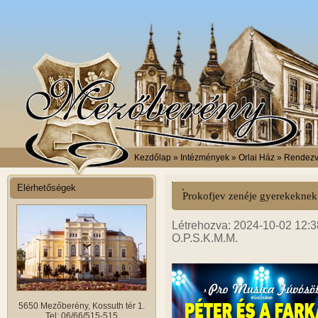
Kezdőlap
» Intézmények » Orlai Ház » Rendez
Elérhetőségek
Prokofjev zenéje gyerekeknek
Létrehozva: 2024-10-02 12:3
O.P.S.K.M.M.
5650 Mezőberény, Kossuth tér 1.
Tel: 06/66/515-515