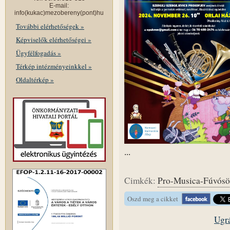
E-mail:
info(kukac)mezobereny(pont)hu
További elérhetőségek »
Képviselők elérhetőségei »
Ügyfélfogadás »
Térkép intézményeinkkel »
Oldaltérkép »
...
Cimkék:
Pro-Musica-Fúvósö
Oszd meg a cikket
Ugrá