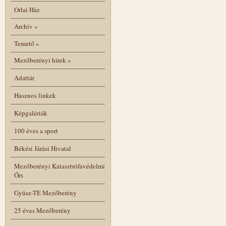
Orlai Ház
Archív
»
Temető
»
Mezőberényi hírek
»
Adattár
Hasznos linkek
Képgalériák
100 éves a sport
Békési Járási Hivatal
Mezőberényi Katasztrófavédelmi
Őrs
Gyüsz-TE Mezőberény
25 éves Mezőberény