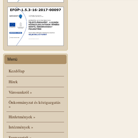
Menü
Kezdőlap
Hírek
Városunkról
»
Önkormányzat és közigazgatás
»
Hirdetmények
»
Intézmények
»
Szervezetek
»