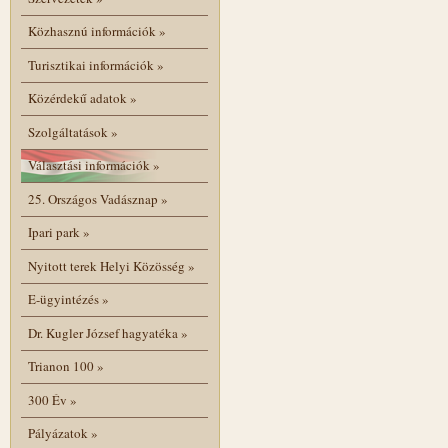
Közhasznú információk
»
Turisztikai információk
»
Közérdekű adatok
»
Szolgáltatások
»
Választási információk
»
25. Országos Vadásznap
»
Ipari park
»
Nyitott terek Helyi Közösség
»
E-ügyintézés
»
Dr. Kugler József hagyatéka
»
Trianon 100
»
300 Év
»
Pályázatok
»