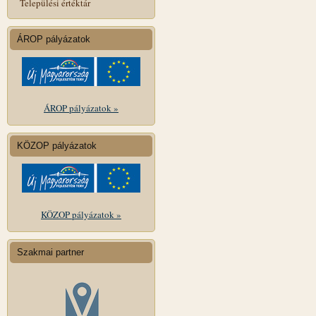
Települési értéktár
ÁROP pályázatok
ÁROP pályázatok »
KÖZOP pályázatok
KÖZOP pályázatok »
Szakmai partner