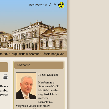
A
A
Betűméret
A
a 2026. augusztus 8. szombat, László napja van
Köszöntő
Tisztelt Látogató!
Mezőberény a
 Békés
"finoman elbűvölő
csaba,
település" nevében
nagy tisztelettel és
rverés
szeretettel
köszöntöm a
világhálón városunkba érkező