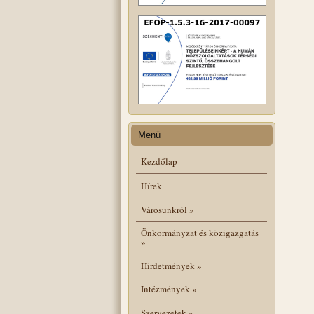
Menü
Kezdőlap
Hírek
Városunkról
»
Önkormányzat és közigazgatás
»
Hirdetmények
»
Intézmények
»
Szervezetek
»