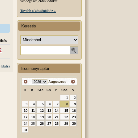
vendégeket, érdeklődőket!
Tovább a köszöntőhöz »
Keresés
Keresés helye
ltés
Keresendő szó
oldalra
Eseménynaptár
Augusztus
H
K
Sze
Cs
P
Szo
V
1
2
3
4
5
6
7
8
9
10
11
12
13
14
15
16
17
18
19
20
21
22
23
24
25
26
27
28
29
30
31