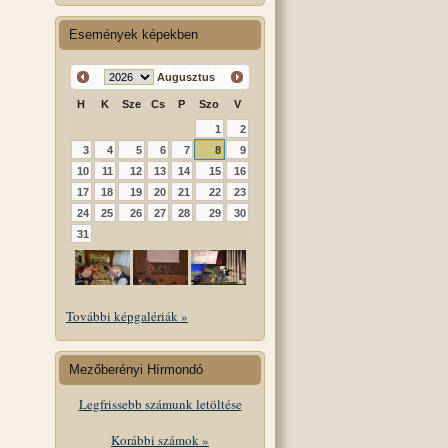
Események képekben
Augusztus
H
K
Sze
Cs
P
Szo
V
1
2
3
4
5
6
7
8
9
10
11
12
13
14
15
16
17
18
19
20
21
22
23
24
25
26
27
28
29
30
31
További képgalériák »
Mezőberényi Hírmondó
Legfrissebb számunk letöltése
Korábbi számok »