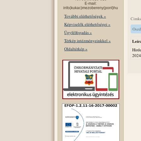
E-mail:
info(kukac)mezobereny(pont)hu
További elérhetőségek »
Cimk
Képviselők elérhetőségei »
Oszd
Ügyfélfogadás »
Térkép intézményeinkkel »
Leír
Oldaltérkép »
Hird
2024