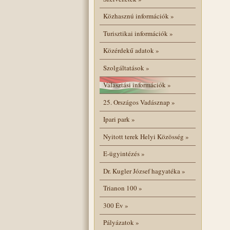
Közhasznú információk
»
Turisztikai információk
»
Közérdekű adatok
»
Szolgáltatások
»
Választási információk
»
25. Országos Vadásznap
»
Ipari park
»
Nyitott terek Helyi Közösség
»
E-ügyintézés
»
Dr. Kugler József hagyatéka
»
Trianon 100
»
300 Év
»
Pályázatok
»