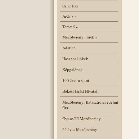
Orlai Ház
Archív
»
Temető
»
Mezőberényi hírek
»
Adattár
Hasznos linkek
Képgalériák
100 éves a sport
Békési Járási Hivatal
Mezőberényi Katasztrófavédelmi
Őrs
Gyüsz-TE Mezőberény
25 éves Mezőberény