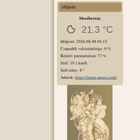
Időjárás
Mezőberény
21.3 °C
Időpont: 2026-08-08 04:15
Csapadék valószínűsége: 0 %
Relatív páratartalom: 77 %
Szél: 19.1 km/h
Szél irány: 8 °
Adatok:
https://open-meteo.com/