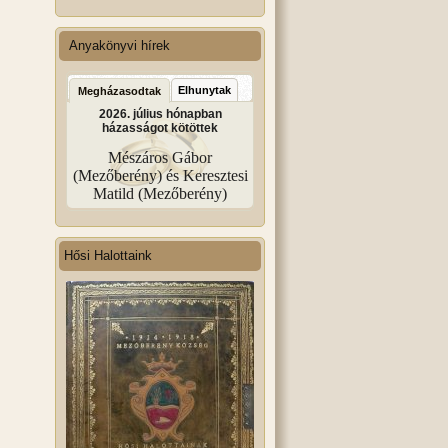
Anyakönyvi hírek
Elhunytak
Megházasodtak
2026. július hónapban
házasságot kötöttek
Mészáros Gábor
(Mezőberény) és Keresztesi
Matild (Mezőberény)
Hősi Halottaink