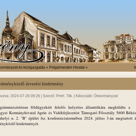
ormányzat és közigazgatás » Polgármesteri Hivatal »
M
edményközlő árverési hirdetmény
hozva: 2024-07-26 09:26 | Szerző: PmH. Titk. | Kibocsátó: Önkormányzat
rárminisztérium földügyekért felelős helyettes államtitkára megküldte a
gyei Kormányhivatal Agrár- és Vidékfejlesztést Támogató Főosztály 5600 Békés
ahelyi u. 2. "B" épület fsz. konferenciatermében 2024. július 3-án megtartott á
ényközlő hirdetményét.