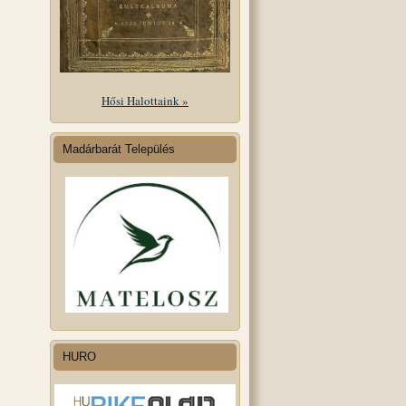
Hősi Halottaink »
Madárbarát Település
HURO