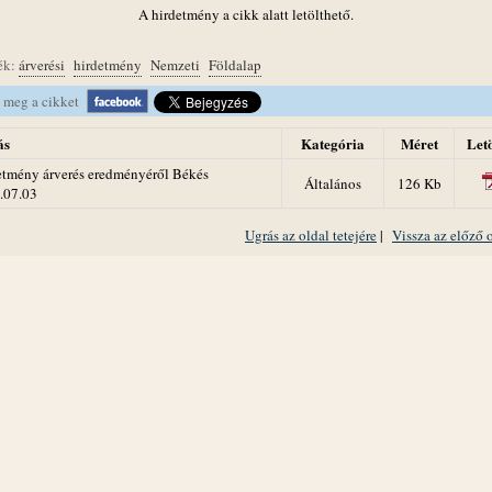
A hirdetmény a cikk alatt letölthető.
ék:
árverési
hirdetmény
Nemzeti
Földalap
 meg a cikket
ás
Kategória
Méret
Letö
etmény árverés eredményéről Békés
Általános
126 Kb
.07.03
Ugrás az oldal tetejére
|
Vissza az előző 