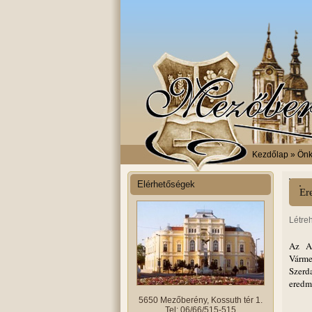
Kezdőlap
» Önk
Elérhetőségek
Er
Létre
Az Ag
Várme
Szerd
eredm
5650 Mezőberény, Kossuth tér 1.
Tel: 06/66/515-515