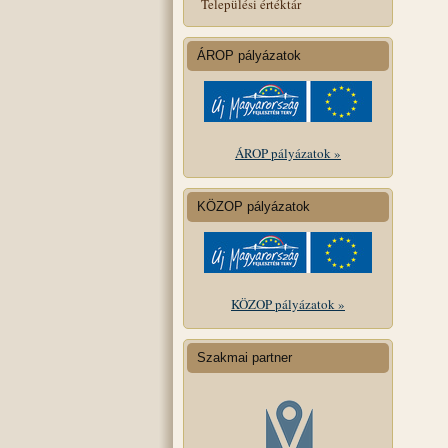
Települési értéktár
ÁROP pályázatok
ÁROP pályázatok »
KÖZOP pályázatok
KÖZOP pályázatok »
Szakmai partner