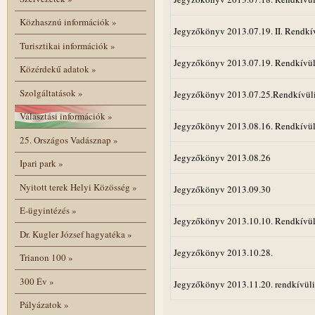
Közhasznú információk
»
Jegyzőkönyv 2013.07.19. II. Rendkí
Turisztikai információk
»
Jegyzőkönyv 2013.07.19. Rendkívül
Közérdekű adatok
»
Szolgáltatások
»
Jegyzőkönyv 2013.07.25.Rendkívül
Választási információk
»
Jegyzőkönyv 2013.08.16. Rendkívül
25. Országos Vadásznap
»
Jegyzőkönyv 2013.08.26
Ipari park
»
Nyitott terek Helyi Közösség
»
Jegyzőkönyv 2013.09.30
E-ügyintézés
»
Jegyzőkönyv 2013.10.10. Rendkívül
Dr. Kugler József hagyatéka
»
Jegyzőkönyv 2013.10.28.
Trianon 100
»
300 Év
»
Jegyzőkönyv 2013.11.20. rendkívüli
Pályázatok
»