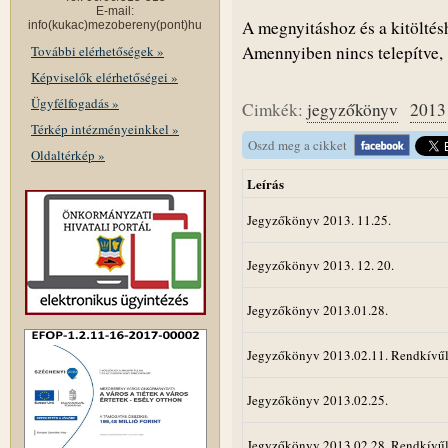
E-mail:
A megnyitáshoz és a kitölté
info(kukac)mezobereny(pont)hu
Amennyiben nincs telepítve
További elérhetőségek »
Képviselők elérhetőségei »
Ügyfélfogadás »
Cimkék:
jegyzőkönyv
2013
Térkép intézményeinkkel »
Oszd meg a cikket
Oldaltérkép »
Leírás
Jegyzőkönyv 2013. 11.25.
Jegyzőkönyv 2013. 12. 20.
Jegyzőkönyv 2013.01.28.
Jegyzőkönyv 2013.02.11. Rendkívűl
Jegyzőkönyv 2013.02.25.
Jegyzőkönyv 2013.02.28. Rendkívűl