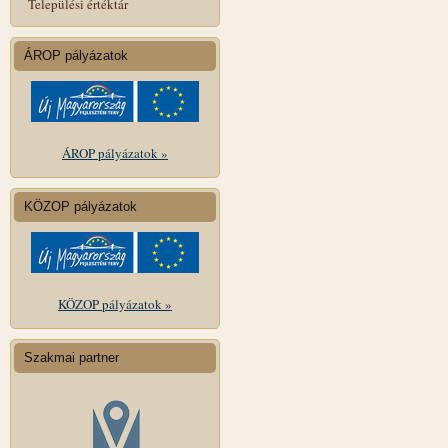
Települési értéktár
ÁROP pályázatok
ÁROP pályázatok »
KÖZOP pályázatok
KÖZOP pályázatok »
Szakmai partner