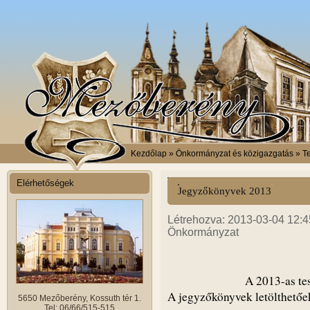
Kezdőlap
» Önkormányzat és közigazgatás » Te
Elérhetőségek
Jegyzőkönyvek 2013
Létrehozva: 2013-03-04 12:45
Önkormányzat
A 2013-as te
A jegyzőkönyvek letölthetőek
5650 Mezőberény, Kossuth tér 1.
Tel: 06/66/515-515