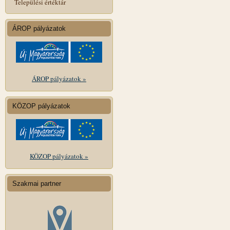
Települési értéktár
ÁROP pályázatok
ÁROP pályázatok »
KÖZOP pályázatok
KÖZOP pályázatok »
Szakmai partner