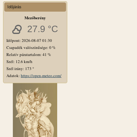
Időjárás
Mezőberény
27.9 °C
Időpont: 2026-08-07 01:30
Csapadék valószínűsége: 0 %
Relatív páratartalom: 41 %
Szél: 12.6 km/h
Szél irány: 173 °
Adatok:
https://open-meteo.com/