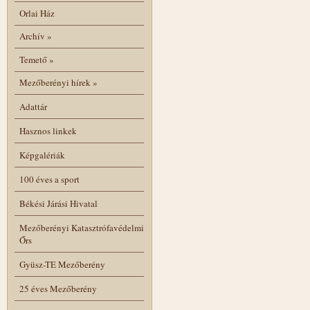
Orlai Ház
Archív
»
Temető
»
Mezőberényi hírek
»
Adattár
Hasznos linkek
Képgalériák
100 éves a sport
Békési Járási Hivatal
Mezőberényi Katasztrófavédelmi
Őrs
Gyüsz-TE Mezőberény
25 éves Mezőberény