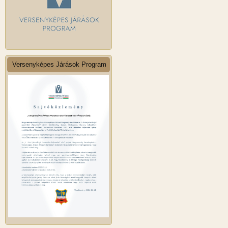
Versenyképes Járások Program