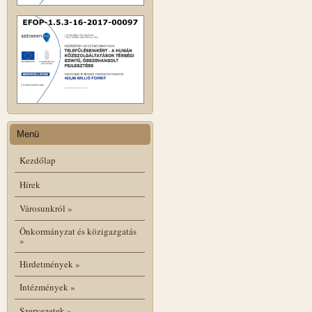
Menü
Kezdőlap
Hírek
Városunkról
»
Önkormányzat és közigazgatás
»
Hirdetmények
»
Intézmények
»
Szervezetek
»