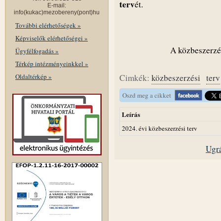
terv
ét.
E-mail:
info(kukac)mezobereny(pont)hu
További elérhetőségek »
Képviselők elérhetőségei »
A közbeszerzési
Ügyfélfogadás »
Térkép intézményeinkkel »
Oldaltérkép »
Cimkék:
közbeszerzési
terv
Oszd meg a cikket
Leírás
2024. évi közbeszerzési terv
Ugrá