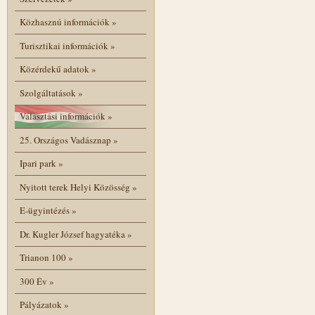
Közhasznú információk
»
Turisztikai információk
»
Közérdekű adatok
»
Szolgáltatások
»
Választási információk
»
25. Országos Vadásznap
»
Ipari park
»
Nyitott terek Helyi Közösség
»
E-ügyintézés
»
Dr. Kugler József hagyatéka
»
Trianon 100
»
300 Év
»
Pályázatok
»