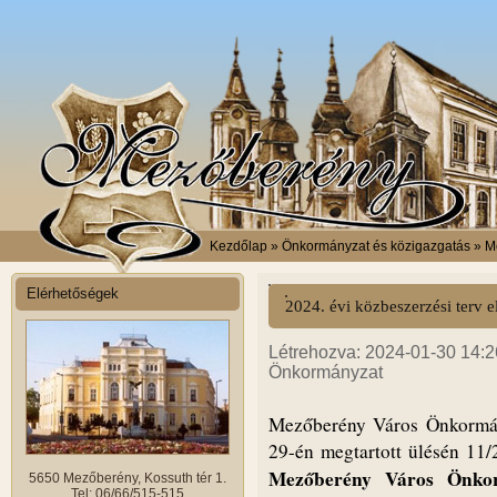
Kezdőlap
» Önkormányzat és közigazgatás » Me
Elérhetőségek
2024. évi közbeszerzési terv 
Létrehozva: 2024-01-30 14:26
Önkormányzat
Mezőberény Város Önkormány
29-én megtartott ülésén 11/
Mezőberény Város Önkor
5650 Mezőberény, Kossuth tér 1.
Tel: 06/66/515-515