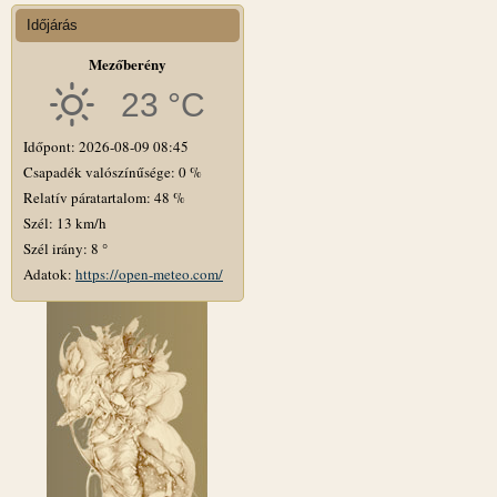
Időjárás
Mezőberény
23 °C
Időpont: 2026-08-09 08:45
Csapadék valószínűsége: 0 %
Relatív páratartalom: 48 %
Szél: 13 km/h
Szél irány: 8 °
Adatok:
https://open-meteo.com/