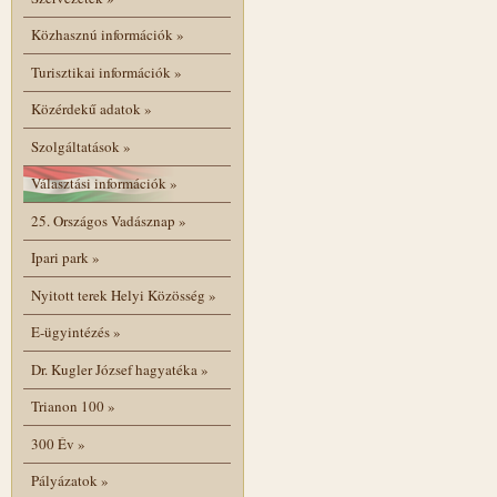
Közhasznú információk
»
Turisztikai információk
»
Közérdekű adatok
»
Szolgáltatások
»
Választási információk
»
25. Országos Vadásznap
»
Ipari park
»
Nyitott terek Helyi Közösség
»
E-ügyintézés
»
Dr. Kugler József hagyatéka
»
Trianon 100
»
300 Év
»
Pályázatok
»