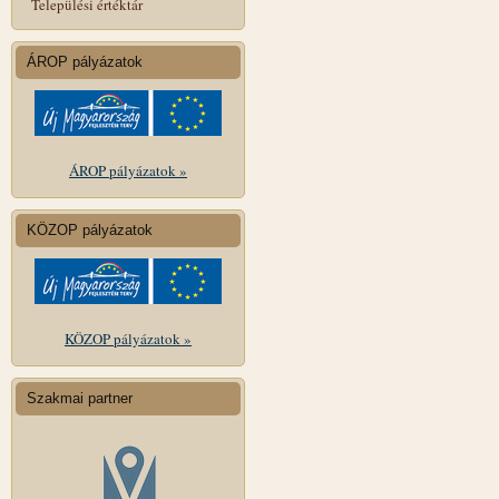
Települési értéktár
ÁROP pályázatok
ÁROP pályázatok »
KÖZOP pályázatok
KÖZOP pályázatok »
Szakmai partner