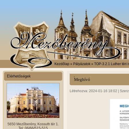
Kezdőlap
» Pályázatok » TOP-3.2.1 Luther téri 
Elérhetőségek
Meghívó
Létrehozva: 2024-01-16 18:02 | Szerz
5650 Mezőberény, Kossuth tér 1.
Tel: 06/66/515-515