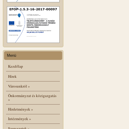
Menü
Kezdőlap
Hírek
Városunkról
»
Önkormányzat és közigazgatás
»
Hirdetmények
»
Intézmények
»
Szervezetek
»