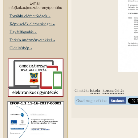
E-mail:
info(kukac)mezobereny(pont)hu
További elérhetőségek »
Képviselők elérhetőségei »
Ügyfélfogadás »
Térkép intézményeinkkel »
Oldaltérkép »
Cimkék:
iskola
korszerűsítés
Oszd meg a cikket