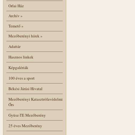
Orlai Ház
Archív
»
Temető
»
Mezőberényi hírek
»
Adattár
Hasznos linkek
Képgalériák
100 éves a sport
Békési Járási Hivatal
Mezőberényi Katasztrófavédelmi
Őrs
Gyüsz-TE Mezőberény
25 éves Mezőberény