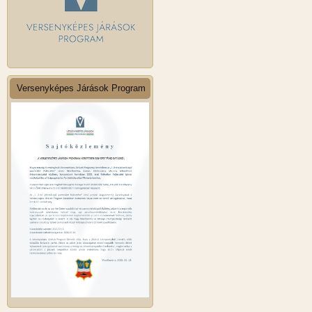
Versenyképes Járások Program