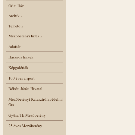
Orlai Ház
Archív
»
Temető
»
Mezőberényi hírek
»
Adattár
Hasznos linkek
Képgalériák
100 éves a sport
Békési Járási Hivatal
Mezőberényi Katasztrófavédelmi
Őrs
Gyüsz-TE Mezőberény
25 éves Mezőberény