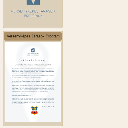
Versenyképes Járások Program