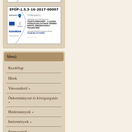
Menü
Kezdőlap
Hírek
Városunkról
»
Önkormányzat és közigazgatás
»
Hirdetmények
»
Intézmények
»
Szervezetek
»