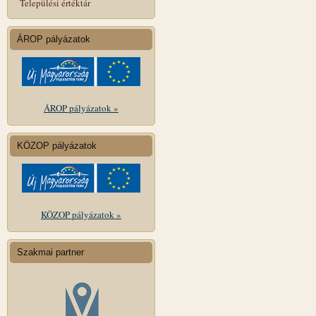
Települési értéktár
ÁROP pályázatok
ÁROP pályázatok »
KÖZOP pályázatok
KÖZOP pályázatok »
Szakmai partner