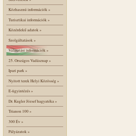
Közhasznú információk
»
Turisztikai információk
»
Közérdekű adatok
»
Szolgáltatások
»
Választási információk
»
25. Országos Vadásznap
»
Ipari park
»
Nyitott terek Helyi Közösség
»
E-ügyintézés
»
Dr. Kugler József hagyatéka
»
Trianon 100
»
300 Év
»
Pályázatok
»