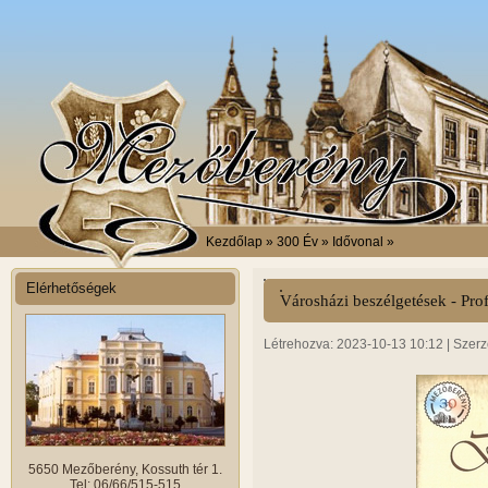
Kezdőlap
» 300 Év » Idővonal »
Elérhetőségek
Városházi beszélgetések - Pro
Létrehozva: 2023-10-13 10:12 | Szerz
5650 Mezőberény, Kossuth tér 1.
Tel: 06/66/515-515