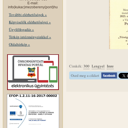
E-mail:
info(kukac)mezobereny(pont)hu
További elérhetőségek »
Képviselők elérhetőségei »
Ügyfélfogadás »
Térkép intézményeinkkel »
Oldaltérkép »
Cimkék:
300
Lengyel
Imre
Oszd meg a cikket