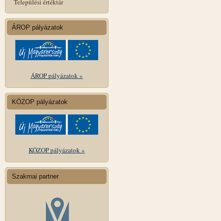
Települési értéktár
ÁROP pályázatok
ÁROP pályázatok »
KÖZOP pályázatok
KÖZOP pályázatok »
Szakmai partner