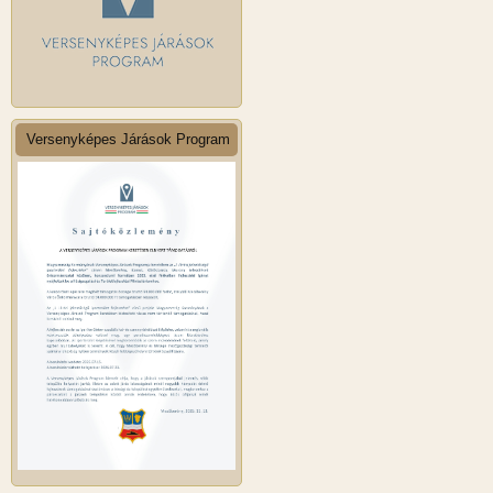
Versenyképes Járások Program