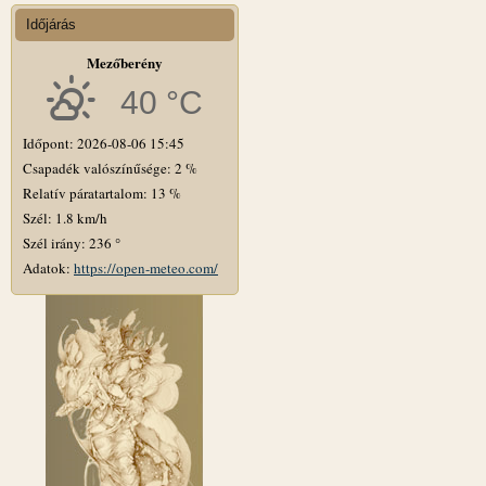
Időjárás
Mezőberény
40 °C
Időpont: 2026-08-06 15:45
Csapadék valószínűsége: 2 %
Relatív páratartalom: 13 %
Szél: 1.8 km/h
Szél irány: 236 °
Adatok:
https://open-meteo.com/