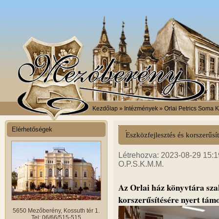
Kezdőlap
» Intézmények » Orlai Petrics Soma 
Elérhetőségek
Eszközfejlesztés és korszerűsí
Létrehozva: 2023-08-29 15:19
O.P.S.K.M.M.
Az Orlai ház könyvtára sza
korszerűsítésére nyert támo
5650 Mezőberény, Kossuth tér 1.
Tel: 06/66/515-515