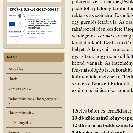
polcrendszer a már meglévőkk
padlótól a plafonig tárolni t
raktározás számára. Ezen fel
egy gurulós létrára is. Az es
raktározási rész kezdete láto
vendégeink szem-és karmaga
kínálatunkból. Ezek a raktár
helyet. A könyvtár munkatárs
gyorsítani, hogy nem kell fe
Menü
kéznél vannak. Az intézményi
Kezdőlap
fénymásológép is. A korábbi 
kiürítenünk, melyben a "Pető
Hírek
szintén a Nemzeti Kulturáli
Városunkról
»
ez úton is hálásan köszönünk
Önkormányzat és közigazgatás
»
Tételes bútor és terméklista:
Hirdetmények
»
10 db zöld színű könyvespo
Intézmények
»
12 db savaria bükk színű k
2 db négyzet alakú puff
Szervezetek
»