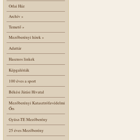
Orlai Ház
Archív
»
Temető
»
Mezőberényi hírek
»
Adattár
Hasznos linkek
Képgalériák
100 éves a sport
Békési Járási Hivatal
Mezőberényi Katasztrófavédelmi
Őrs
Gyüsz-TE Mezőberény
25 éves Mezőberény