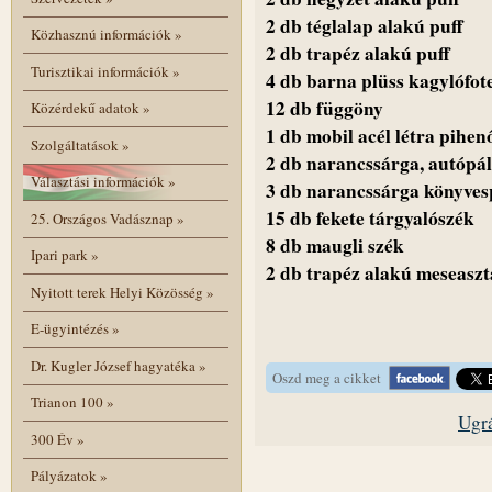
2 db téglalap alakú puff
Közhasznú információk
»
2 db trapéz alakú puff
Turisztikai információk
»
4 db barna plüss kagylófot
12 db függöny
Közérdekű adatok
»
1 db mobil acél létra pihen
Szolgáltatások
»
2 db narancssárga, autópá
Választási információk
»
3 db narancssárga könyves
15 db fekete tárgyalószék
25. Országos Vadásznap
»
8 db maugli szék
Ipari park
»
2 db trapéz alakú meseaszt
Nyitott terek Helyi Közösség
»
E-ügyintézés
»
Dr. Kugler József hagyatéka
»
Oszd meg a cikket
Trianon 100
»
Ugrá
300 Év
»
Pályázatok
»