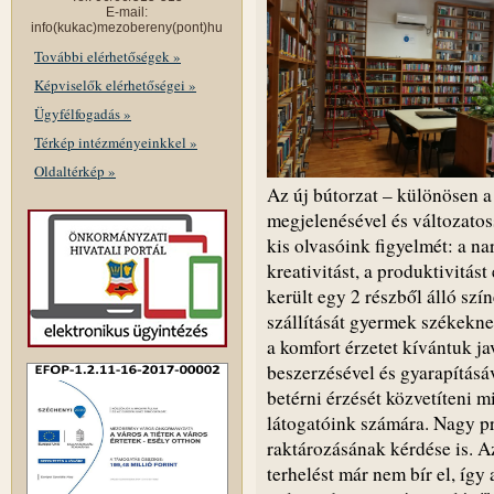
E-mail:
info(kukac)mezobereny(pont)hu
További elérhetőségek »
Képviselők elérhetőségei »
Ügyfélfogadás »
Térkép intézményeinkkel »
Oldaltérkép »
Az új bútorzat – különösen a
megjelenésével és változatoss
kis olvasóink figyelmét: a na
kreativitást, a produktivitást
került egy 2 részből álló szín
szállítását gyermek székekne
a komfort érzetet kívántuk ja
beszerzésével és gyarapításáva
betérni érzését közvetíteni m
látogatóink számára. Nagy pr
raktározásának kérdése is. Az
terhelést már nem bír el, így 