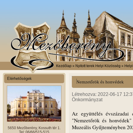
Kezdőlap
» Nyitott terek Helyi Közösség » Hely
Elérhetőségek
Nemzetőrök és honvédek
Létrehozva: 2022-06-17 12:37
Önkormányzat
Az együttélés évszázadai 
"Nemzetőrök és honvédek" 
Muzeális Gyűjteményben 2022
5650 Mezőberény, Kossuth tér 1.
Tel: 06/66/515-515