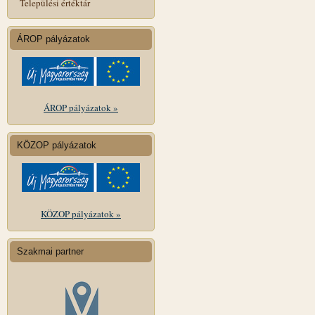
Települési értéktár
ÁROP pályázatok
ÁROP pályázatok »
KÖZOP pályázatok
KÖZOP pályázatok »
Szakmai partner