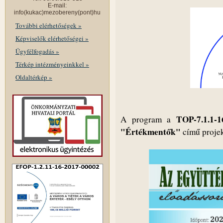
E-mail:
info(kukac)mezobereny(pont)hu
További elérhetőségek »
Képviselők elérhetőségei »
Ügyfélfogadás »
Térkép intézményeinkkel »
Oldaltérkép »
TOP-7.1.1-
A program a
"Értékmentők"
című projek