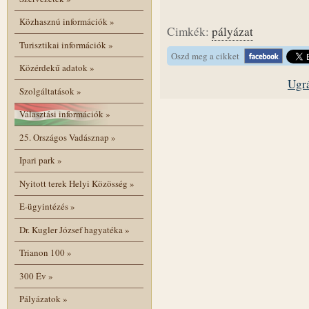
Közhasznú információk
»
Cimkék:
pályázat
Turisztikai információk
»
Oszd meg a cikket
Közérdekű adatok
»
Ugrá
Szolgáltatások
»
Választási információk
»
25. Országos Vadásznap
»
Ipari park
»
Nyitott terek Helyi Közösség
»
E-ügyintézés
»
Dr. Kugler József hagyatéka
»
Trianon 100
»
300 Év
»
Pályázatok
»