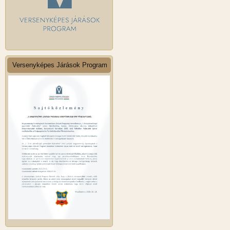
Versenyképes Járások Program