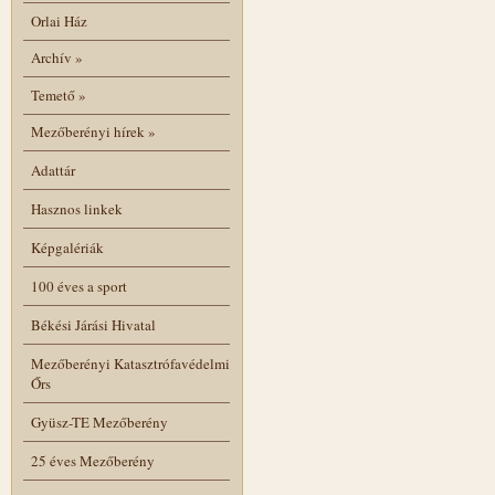
Orlai Ház
Archív
»
Temető
»
Mezőberényi hírek
»
Adattár
Hasznos linkek
Képgalériák
100 éves a sport
Békési Járási Hivatal
Mezőberényi Katasztrófavédelmi
Őrs
Gyüsz-TE Mezőberény
25 éves Mezőberény