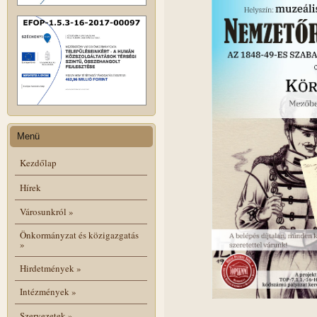
Menü
Kezdőlap
Hírek
Városunkról
»
Önkormányzat és közigazgatás
»
Hirdetmények
»
Intézmények
»
Szervezetek
»