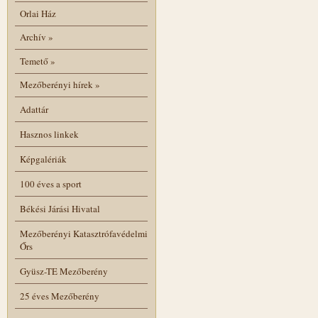
Orlai Ház
Archív
»
Temető
»
Mezőberényi hírek
»
Adattár
Hasznos linkek
Képgalériák
100 éves a sport
Békési Járási Hivatal
Mezőberényi Katasztrófavédelmi
Őrs
Gyüsz-TE Mezőberény
25 éves Mezőberény