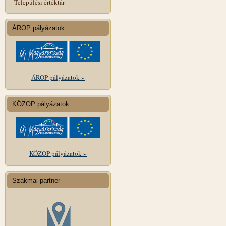
Települési értéktár
ÁROP pályázatok
ÁROP pályázatok »
KÖZOP pályázatok
KÖZOP pályázatok »
Szakmai partner