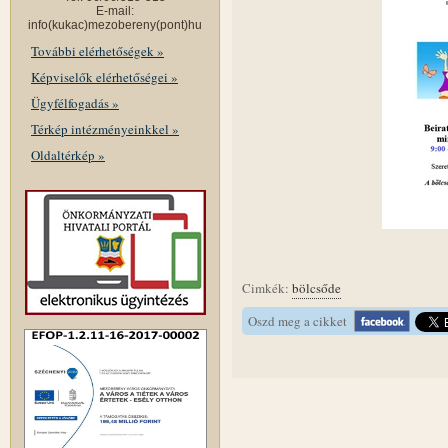
E-mail:
info(kukac)mezobereny(pont)hu
További elérhetőségek »
Képviselők elérhetőségei »
Ügyfélfogadás »
Térkép intézményeinkkel »
Oldaltérkép »
Cimkék:
bölcsőde
Oszd meg a cikket