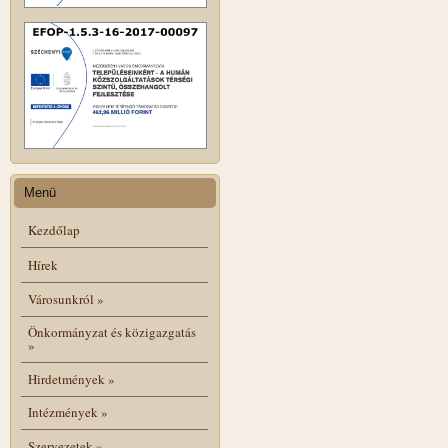
Menü
Kezdőlap
Hírek
Városunkról
»
Önkormányzat és közigazgatás
»
Hirdetmények
»
Intézmények
»
Szervezetek
»