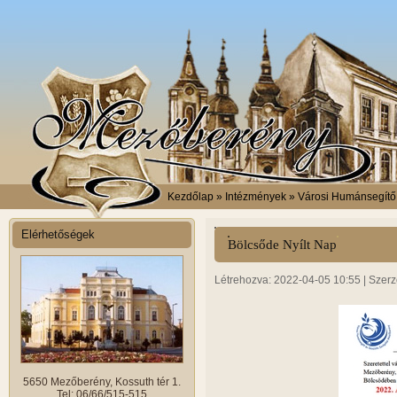
Kezdőlap
» Intézmények » Városi Humánsegítő é
Elérhetőségek
Bölcsőde Nyílt Nap
Létrehozva: 2022-04-05 10:55 | Szerz
5650 Mezőberény, Kossuth tér 1.
Tel: 06/66/515-515