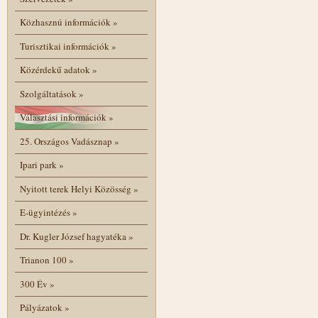
Közhasznú információk
»
Turisztikai információk
»
Közérdekű adatok
»
Szolgáltatások
»
Választási információk
»
25. Országos Vadásznap
»
Ipari park
»
Nyitott terek Helyi Közösség
»
E-ügyintézés
»
Dr. Kugler József hagyatéka
»
Trianon 100
»
300 Év
»
Pályázatok
»