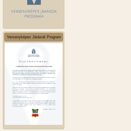
Versenyképes Járások Program