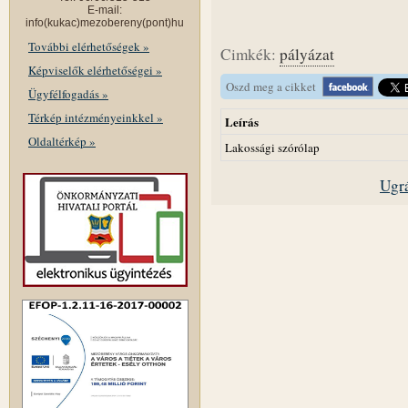
E-mail:
info(kukac)mezobereny(pont)hu
További elérhetőségek »
Cimkék:
pályázat
Képviselők elérhetőségei »
Oszd meg a cikket
Ügyfélfogadás »
Térkép intézményeinkkel »
Leírás
Oldaltérkép »
Lakossági szórólap
Ugrá