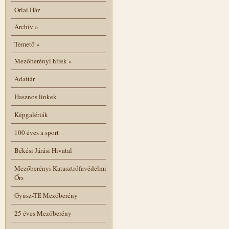
Orlai Ház
Archív
»
Temető
»
Mezőberényi hírek
»
Adattár
Hasznos linkek
Képgalériák
100 éves a sport
Békési Járási Hivatal
Mezőberényi Katasztrófavédelmi
Őrs
Gyüsz-TE Mezőberény
25 éves Mezőberény