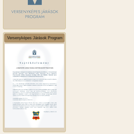
Versenyképes Járások Program