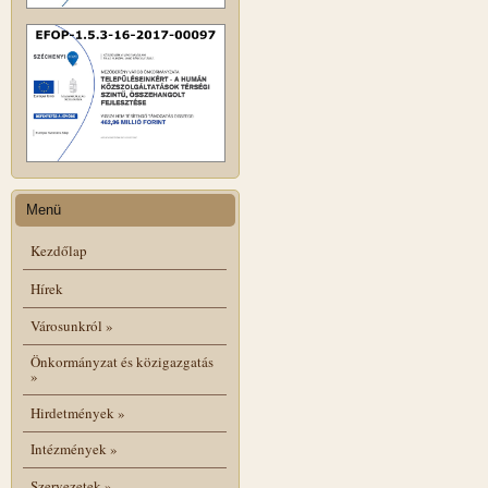
Menü
Kezdőlap
Hírek
Városunkról
»
Önkormányzat és közigazgatás
»
Hirdetmények
»
Intézmények
»
Szervezetek
»