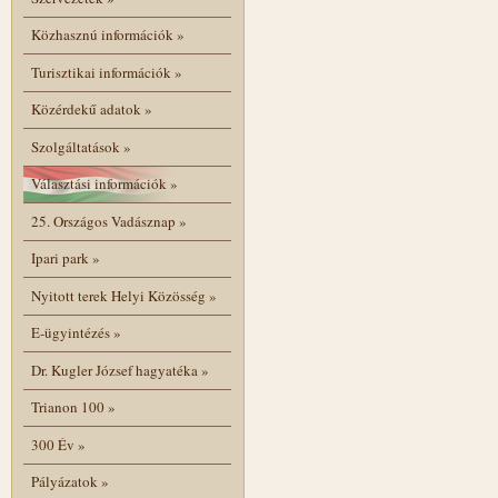
Közhasznú információk
»
Turisztikai információk
»
Közérdekű adatok
»
Szolgáltatások
»
Választási információk
»
25. Országos Vadásznap
»
Ipari park
»
Nyitott terek Helyi Közösség
»
E-ügyintézés
»
Dr. Kugler József hagyatéka
»
Trianon 100
»
300 Év
»
Pályázatok
»