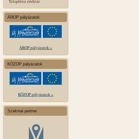
Települési értéktár
ÁROP pályázatok
ÁROP pályázatok »
KÖZOP pályázatok
KÖZOP pályázatok »
Szakmai partner