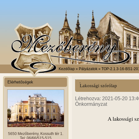
Kezdőlap
» Pályázatok » TOP-2.1.3-16-BS1-201
Elérhetőségek
Lakossági szórólap
Létrehozva: 2021-05-20 13:40
Önkormányzat
A lakossági sz
5650 Mezőberény, Kossuth tér 1.
Tel: 06/66/515-515