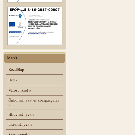
Menü
Kezdőlap
Hírek
Városunkról
»
Önkormányzat és közigazgatás
»
Hirdetmények
»
Intézmények
»
Szervezetek
»