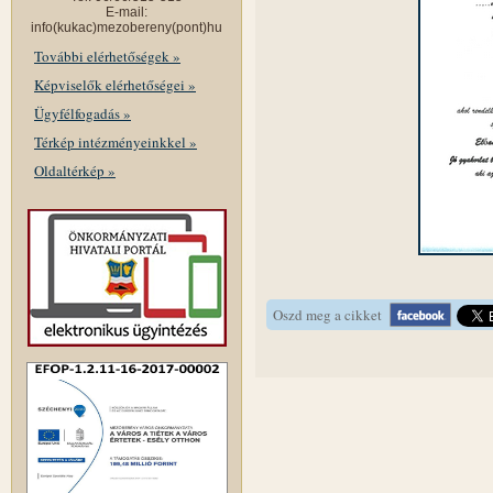
E-mail:
info(kukac)mezobereny(pont)hu
További elérhetőségek »
Képviselők elérhetőségei »
Ügyfélfogadás »
Térkép intézményeinkkel »
Oldaltérkép »
Oszd meg a cikket