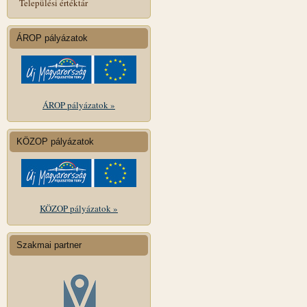
Települési értéktár
ÁROP pályázatok
ÁROP pályázatok »
KÖZOP pályázatok
KÖZOP pályázatok »
Szakmai partner