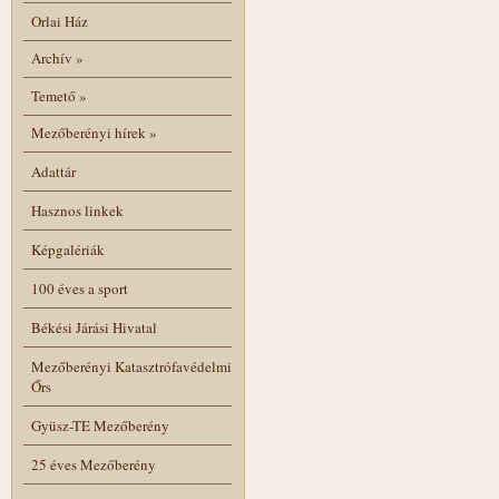
Orlai Ház
Archív
»
Temető
»
Mezőberényi hírek
»
Adattár
Hasznos linkek
Képgalériák
100 éves a sport
Békési Járási Hivatal
Mezőberényi Katasztrófavédelmi
Őrs
Gyüsz-TE Mezőberény
25 éves Mezőberény