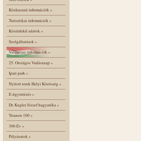
Közhasznú információk
»
Turisztikai információk
»
Közérdekű adatok
»
Szolgáltatások
»
Választási információk
»
25. Országos Vadásznap
»
Ipari park
»
Nyitott terek Helyi Közösség
»
E-ügyintézés
»
Dr. Kugler József hagyatéka
»
Trianon 100
»
300 Év
»
Pályázatok
»