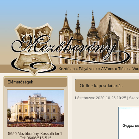
Kezdőlap
» Pályázatok » A Város a Tiétek a Vár
EFOP-1.2.11-16-2017-00002 » Események »
Elérhetőségek
Online kapcsolattartás
Létrehozva: 2020-10-26 10:25 | Szerz
5650 Mezőberény, Kossuth tér 1.
Tel: 06/66/515-515