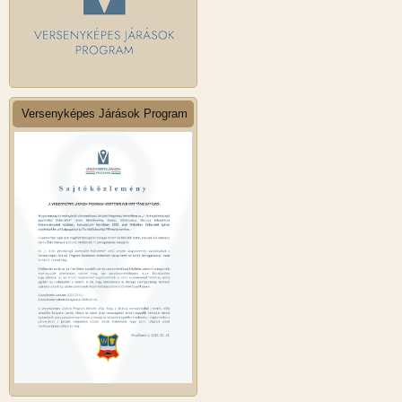
Versenyképes Járások Program