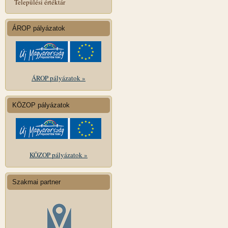
Települési értéktár
ÁROP pályázatok
ÁROP pályázatok »
KÖZOP pályázatok
KÖZOP pályázatok »
Szakmai partner