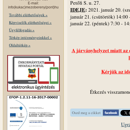
Petőfi S. u. 27.
E-mail:
info(kukac)mezobereny(pont)hu
IDEJE
:
2021. január 20. (sz
További elérhetőségek »
január 21. (csütörtök) 14:00 
Képviselők elérhetőségei »
január 22. (péntek) 7:30 - 14
Ügyfélfogadás »
Térkép intézményeinkkel »
Oldaltérkép »
A járványhelyzet miatt az 
Kérjük az id
Étkezés visszamon
Oszd meg a cikket
Ugrá