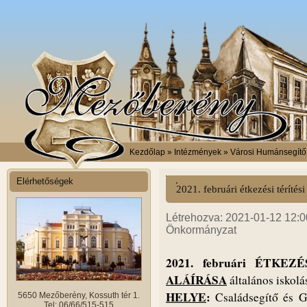
Kezdőlap
» Intézmények » Városi Humánsegítő é
Elérhetőségek
2021. februári étkezési térítési
Létrehozva: 2021-01-12 12:00
Önkormányzat
2021.
februári ÉTKEZ
ALÁÍRÁSA
általános iskolá
HELYE
:
Családsegítő és G
5650 Mezőberény, Kossuth tér 1.
Tel: 06/66/515-515