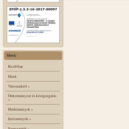
Menü
Kezdőlap
Hírek
Városunkról
»
Önkormányzat és közigazgatás
»
Hirdetmények
»
Intézmények
»
Szervezetek
»