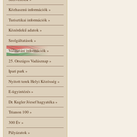
Közhasznú információk
»
Turisztikai információk
»
Közérdekű adatok
»
Szolgáltatások
»
Választási információk
»
25. Országos Vadásznap
»
Ipari park
»
Nyitott terek Helyi Közösség
»
E-ügyintézés
»
Dr. Kugler József hagyatéka
»
Trianon 100
»
300 Év
»
Pályázatok
»