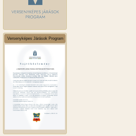
Versenyképes Járások Program