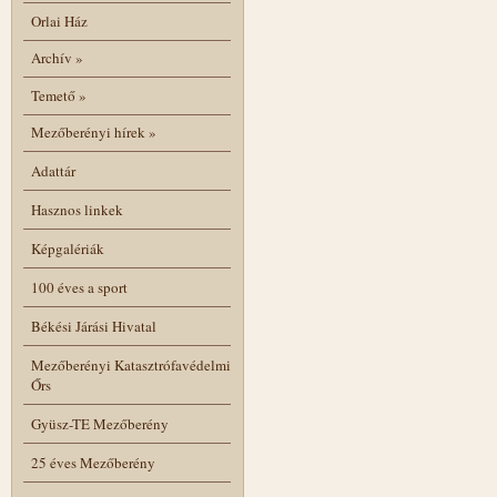
Orlai Ház
Archív
»
Temető
»
Mezőberényi hírek
»
Adattár
Hasznos linkek
Képgalériák
100 éves a sport
Békési Járási Hivatal
Mezőberényi Katasztrófavédelmi
Őrs
Gyüsz-TE Mezőberény
25 éves Mezőberény