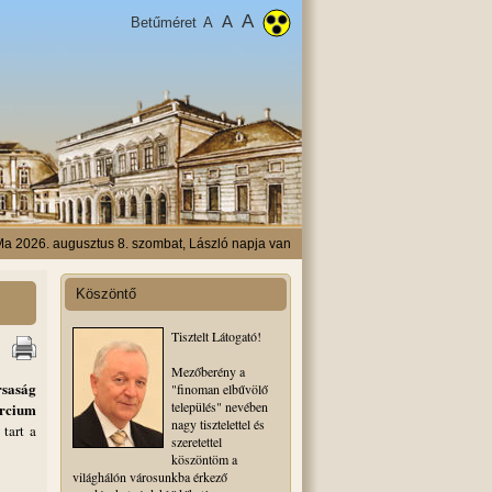
A
A
Betűméret
A
a 2026. augusztus 8. szombat, László napja van
Köszöntő
Tisztelt Látogató!
Mezőberény a
saság
"finoman elbűvölő
település" nevében
rcium
nagy tisztelettel és
tart a
szeretettel
köszöntöm a
világhálón városunkba érkező