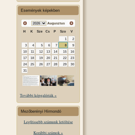
Események képekben
Augusztus
H
K
Sze
Cs
P
Szo
V
1
2
3
4
5
6
7
8
9
10
11
12
13
14
15
16
17
18
19
20
21
22
23
24
25
26
27
28
29
30
31
További képgalériák »
Mezőberényi Hírmondó
Legfrissebb számunk letöltése
Korábbi számok »