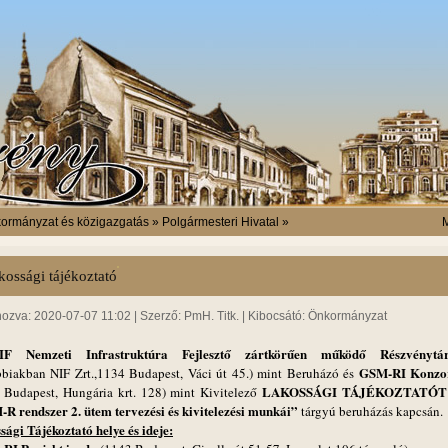
ormányzat és közigazgatás » Polgármesteri Hivatal »
M
kossági tájékoztató
hozva: 2020-07-07 11:02 | Szerző: PmH. Titk. | Kibocsátó: Önkormányzat
IF Nemzeti Infrastruktúra Fejlesztő zártkörűen működő Részvénytár
GSM-RI Konzo
bbiakban NIF Zrt.,1134 Budapest, Váci út 45.) mint Beruházó és
LAKOSSÁGI TÁJÉKOZTATÓT
 Budapest, Hungária krt. 128) mint Kivitelező
R rendszer 2. ütem tervezési és kivitelezési munkái”
tárgyú beruházás kapcsán.
sági Tájékoztató helye és ideje: