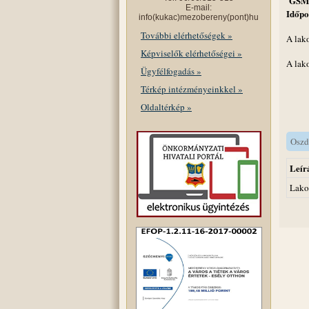
GSM-
E-mail:
Időpo
info(kukac)mezobereny(pont)hu
További elérhetőségek »
A lak
Képviselők elérhetőségei »
A lak
Ügyfélfogadás »
Térkép intézményeinkkel »
Oldaltérkép »
Oszd
Leír
Lako