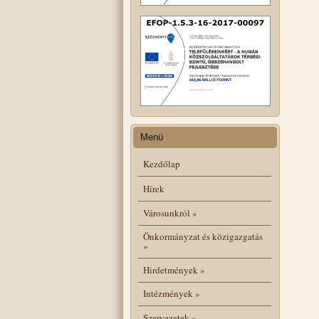
Menü
Kezdőlap
Hírek
Városunkról
»
Önkormányzat és közigazgatás
»
Hirdetmények
»
Intézmények
»
Szervezetek
»