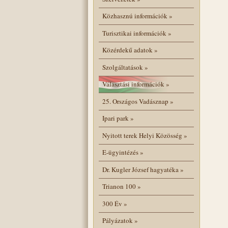
Közhasznú információk
»
Turisztikai információk
»
Közérdekű adatok
»
Szolgáltatások
»
Választási információk
»
25. Országos Vadásznap
»
Ipari park
»
Nyitott terek Helyi Közösség
»
E-ügyintézés
»
Dr. Kugler József hagyatéka
»
Trianon 100
»
300 Év
»
Pályázatok
»