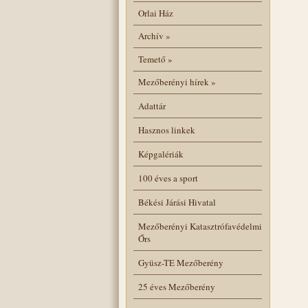
Orlai Ház
Archív
»
Temető
»
Mezőberényi hírek
»
Adattár
Hasznos linkek
Képgalériák
100 éves a sport
Békési Járási Hivatal
Mezőberényi Katasztrófavédelmi
Őrs
Gyüsz-TE Mezőberény
25 éves Mezőberény