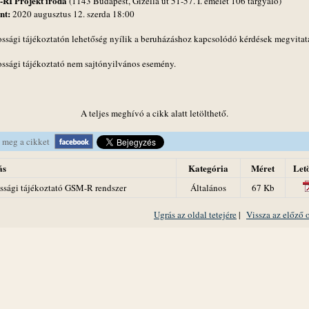
RI Projekt iroda
(1143 Budapest, Gizella út 51-57. I. emelet 106 tárgyaló)
nt:
2020 augusztus 12. szerda 18:00
ossági tájékoztatón lehetőség nyílik a beruházáshoz kapcsolódó kérdések megvitat
ossági tájékoztató nem sajtónyilvános esemény.
A teljes meghívó a cikk alatt letölthető.
 meg a cikket
ás
Kategória
Méret
Letö
ssági tájékoztató GSM-R rendszer
Általános
67 Kb
Ugrás az oldal tetejére
|
Vissza az előző 