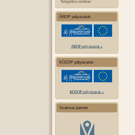
Települési értéktár
ÁROP pályázatok
ÁROP pályázatok »
KÖZOP pályázatok
KÖZOP pályázatok »
Szakmai partner