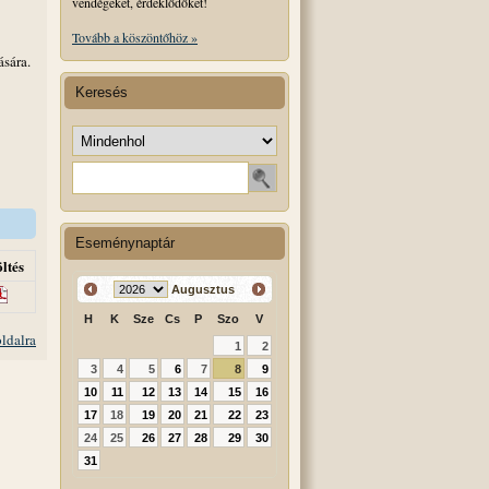
vendégeket, érdeklődőket!
Tovább a köszöntőhöz »
ására.
Keresés
Keresés helye
Keresendő szó
Eseménynaptár
ltés
Augusztus
H
K
Sze
Cs
P
Szo
V
oldalra
1
2
3
4
5
6
7
8
9
10
11
12
13
14
15
16
17
18
19
20
21
22
23
24
25
26
27
28
29
30
31