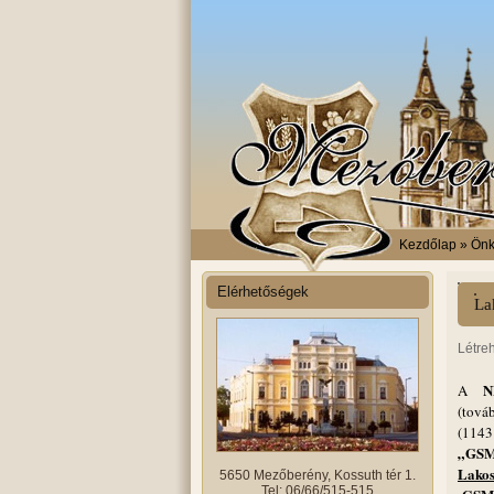
Kezdőlap
» Önk
Elérhetőségek
La
Létre
N
A
(tová
(1143
„GSM-
Lakos
5650 Mezőberény, Kossuth tér 1.
Tel: 06/66/515-515