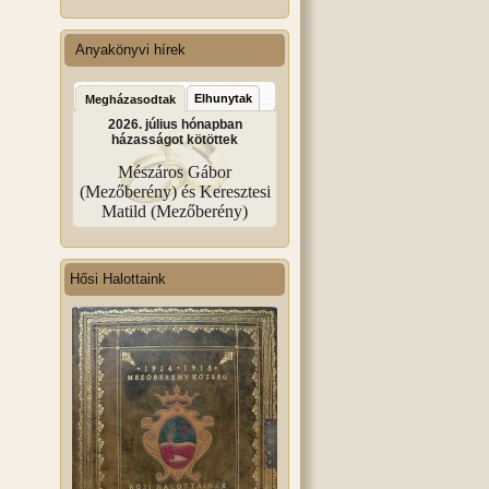
Anyakönyvi hírek
Elhunytak
Megházasodtak
2026. július hónapban
házasságot kötöttek
Mészáros Gábor
(Mezőberény) és Keresztesi
Matild (Mezőberény)
Hősi Halottaink