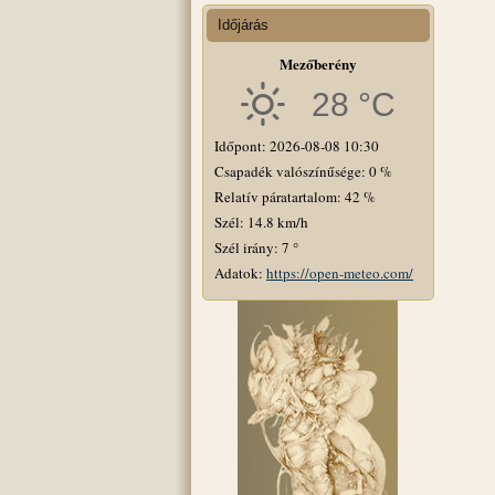
Időjárás
Mezőberény
28 °C
Időpont: 2026-08-08 10:30
Csapadék valószínűsége: 0 %
Relatív páratartalom: 42 %
Szél: 14.8 km/h
Szél irány: 7 °
Adatok:
https://open-meteo.com/