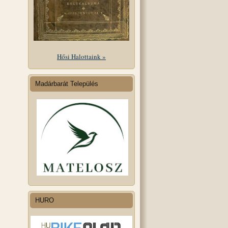
Hősi Halottaink »
Madárbarát Település
HURO