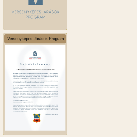
Versenyképes Járások Program