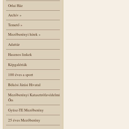
Orlai Ház
Archív
»
Temető
»
Mezőberényi hírek
»
Adattár
Hasznos linkek
Képgalériák
100 éves a sport
Békési Járási Hivatal
Mezőberényi Katasztrófavédelmi
Őrs
Gyüsz-TE Mezőberény
25 éves Mezőberény