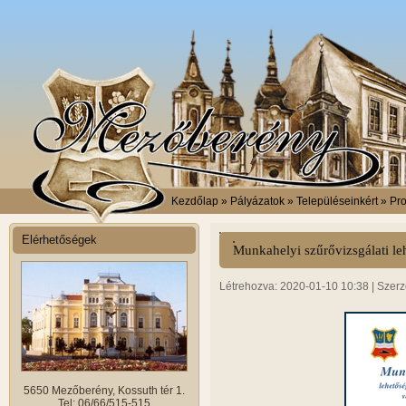
Kezdőlap
» Pályázatok » Településeinkért » P
Elérhetőségek
Munkahelyi szűrővizsgálati l
Létrehozva: 2020-01-10 10:38 | Szerz
5650 Mezőberény, Kossuth tér 1.
Tel: 06/66/515-515