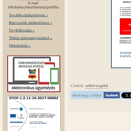
E-mail:
info(kukac)mezobereny(pont)hu
További elérhetőségek »
Képviselők elérhetőségei »
Ügyfélfogadás »
Térkép intézményeinkkel »
Oldaltérkép »
Cimkék:
szűrővizsgálat
Oszd meg a cikket