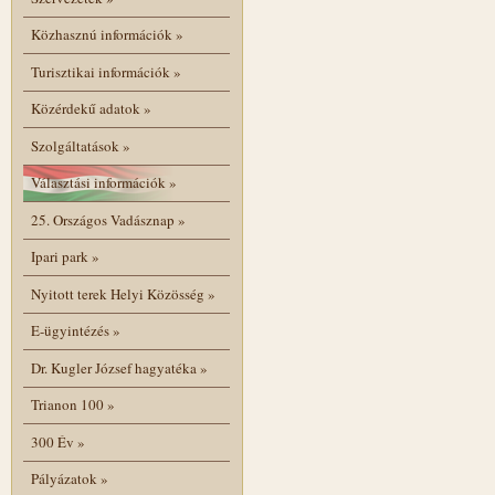
Közhasznú információk
»
Turisztikai információk
»
Közérdekű adatok
»
Szolgáltatások
»
Választási információk
»
25. Országos Vadásznap
»
Ipari park
»
Nyitott terek Helyi Közösség
»
E-ügyintézés
»
Dr. Kugler József hagyatéka
»
Trianon 100
»
300 Év
»
Pályázatok
»