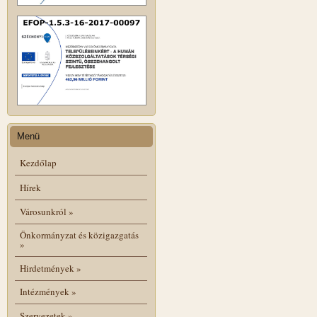
Menü
Kezdőlap
Hírek
Városunkról
»
Önkormányzat és közigazgatás
»
Hirdetmények
»
Intézmények
»
Szervezetek
»