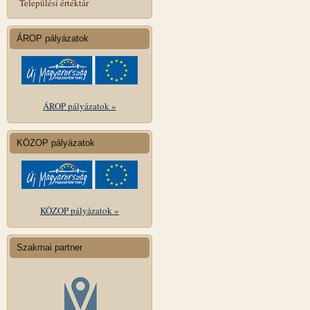
Települési értéktár
ÁROP pályázatok
ÁROP pályázatok »
KÖZOP pályázatok
KÖZOP pályázatok »
Szakmai partner