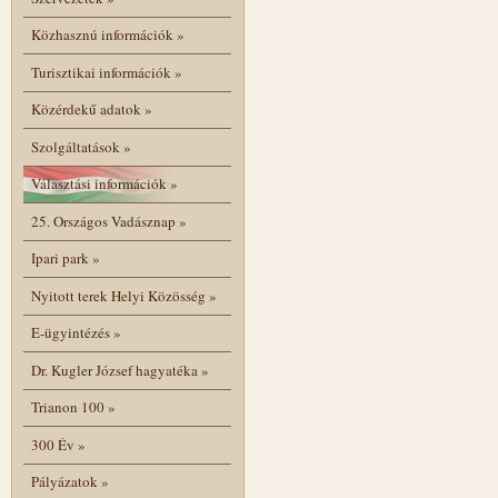
Közhasznú információk
»
Turisztikai információk
»
Közérdekű adatok
»
Szolgáltatások
»
Választási információk
»
25. Országos Vadásznap
»
Ipari park
»
Nyitott terek Helyi Közösség
»
E-ügyintézés
»
Dr. Kugler József hagyatéka
»
Trianon 100
»
300 Év
»
Pályázatok
»