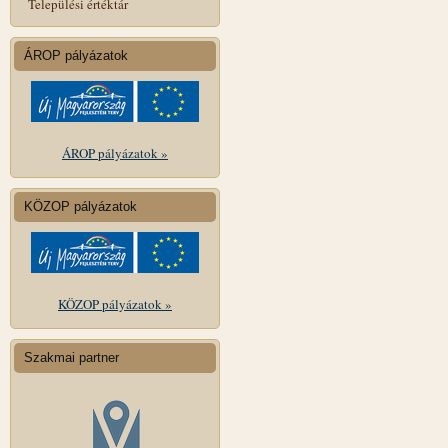
Települési értéktár
ÁROP pályázatok
ÁROP pályázatok »
KÖZOP pályázatok
KÖZOP pályázatok »
Szakmai partner