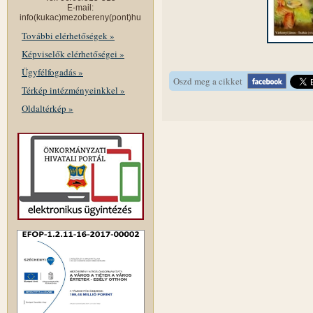
E-mail:
info(kukac)mezobereny(pont)hu
További elérhetőségek »
Képviselők elérhetőségei »
Ügyfélfogadás »
Oszd meg a cikket
Térkép intézményeinkkel »
Oldaltérkép »