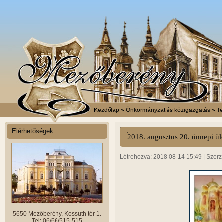
Kezdőlap
» Önkormányzat és közigazgatás » Tes
Elérhetőségek
2018. augusztus 20. ünnepi ül
Létrehozva: 2018-08-14 15:49 | Szerz
5650 Mezőberény, Kossuth tér 1.
Tel: 06/66/515-515