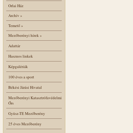
Orlai Ház
Archív
»
Temető
»
Mezőberényi hírek
»
Adattár
Hasznos linkek
Képgalériák
100 éves a sport
Békési Járási Hivatal
Mezőberényi Katasztrófavédelmi
Őrs
Gyüsz-TE Mezőberény
25 éves Mezőberény