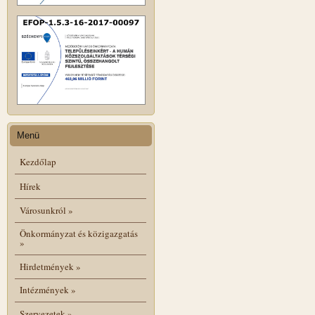
Menü
Kezdőlap
Hírek
Városunkról
»
Önkormányzat és közigazgatás
»
Hirdetmények
»
Intézmények
»
Szervezetek
»