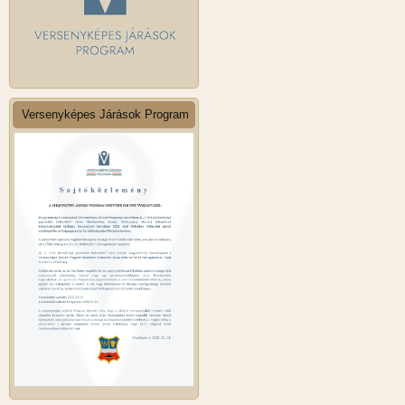
Versenyképes Járások Program