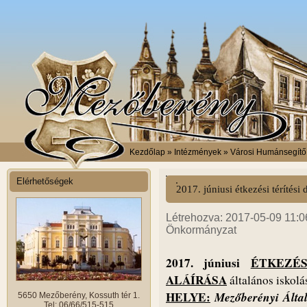
Kezdőlap
» Intézmények » Városi Humánsegítő é
Elérhetőségek
2017. júniusi étkezési térítési d
Létrehozva: 2017-05-09 11:06
Önkormányzat
2017. júniusi
ÉTKEZÉS
ALÁÍRÁSA
általános iskolá
HELYE:
Mezőberényi Álta
5650 Mezőberény, Kossuth tér 1.
Tel: 06/66/515-515