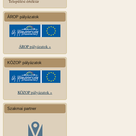
Települési értéktár
ÁROP pályázatok
ÁROP pályázatok »
KÖZOP pályázatok
KÖZOP pályázatok »
Szakmai partner