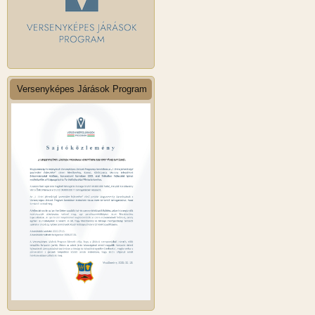
Versenyképes Járások Program