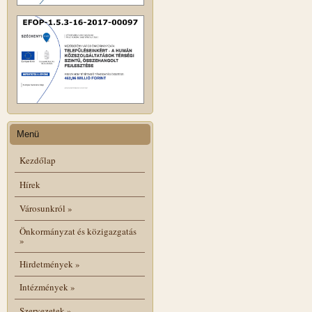
Menü
Kezdőlap
Hírek
Városunkról
»
Önkormányzat és közigazgatás
»
Hirdetmények
»
Intézmények
»
Szervezetek
»