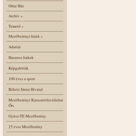
Orlai Ház
Archív
»
Temető
»
Mezőberényi hírek
»
Adattár
Hasznos linkek
Képgalériák
100 éves a sport
Békési Járási Hivatal
Mezőberényi Katasztrófavédelmi
Őrs
Gyüsz-TE Mezőberény
25 éves Mezőberény