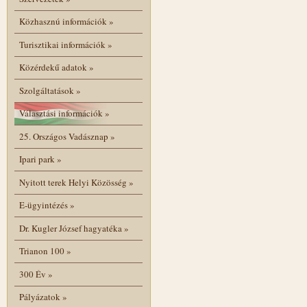
Közhasznú információk
»
Turisztikai információk
»
Közérdekű adatok
»
Szolgáltatások
»
Választási információk
»
25. Országos Vadásznap
»
Ipari park
»
Nyitott terek Helyi Közösség
»
E-ügyintézés
»
Dr. Kugler József hagyatéka
»
Trianon 100
»
300 Év
»
Pályázatok
»