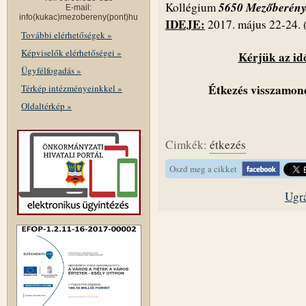
5650 Mezőberény,
Kollégium
E-mail:
info(kukac)mezobereny(pont)hu
IDEJE:
2017. május 22-24. (
További elérhetőségek »
Képviselők elérhetőségei »
Kérjük az id
Ügyfélfogadás »
Étkezés visszamond
Térkép intézményeinkkel »
Oldaltérkép »
Cimkék:
étkezés
Oszd meg a cikket
Ugrá