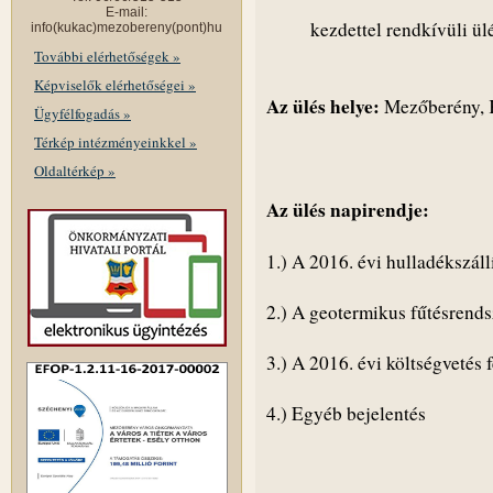
E-mail:
kezdettel rendkívüli ülé
info(kukac)mezobereny(pont)hu
További elérhetőségek »
Képviselők elérhetőségei »
Az ülés helye:
Mezőberény, K
Ügyfélfogadás »
Térkép intézményeinkkel »
Oldaltérkép »
Az ülés napirendje:
1.) A 2016. évi hulladékszáll
2.) A geotermikus fűtésrends
3.) A 2016. évi költségvetés
4.) Egyéb bejelentés