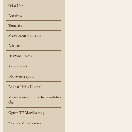
Orlai Ház
Archív
»
Temető
»
Mezőberényi hírek
»
Adattár
Hasznos linkek
Képgalériák
100 éves a sport
Békési Járási Hivatal
Mezőberényi Katasztrófavédelmi
Őrs
Gyüsz-TE Mezőberény
25 éves Mezőberény