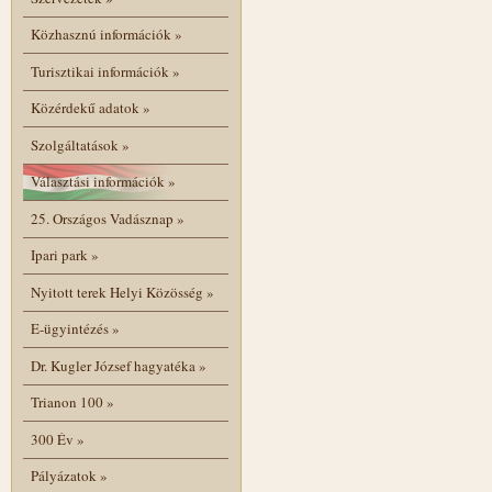
Közhasznú információk
»
Turisztikai információk
»
Közérdekű adatok
»
Szolgáltatások
»
Választási információk
»
25. Országos Vadásznap
»
Ipari park
»
Nyitott terek Helyi Közösség
»
E-ügyintézés
»
Dr. Kugler József hagyatéka
»
Trianon 100
»
300 Év
»
Pályázatok
»