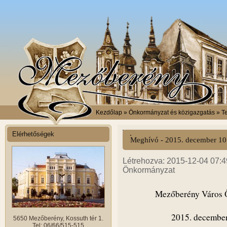
Kezdőlap
» Önkormányzat és közigazgatás » Tes
Elérhetőségek
Meghívó - 2015. december 10.
Létrehozva: 2015-12-04 07:49
Önkormányzat
Mezőberény Város Ö
2015. december
5650 Mezőberény, Kossuth tér 1.
Tel: 06/66/515-515