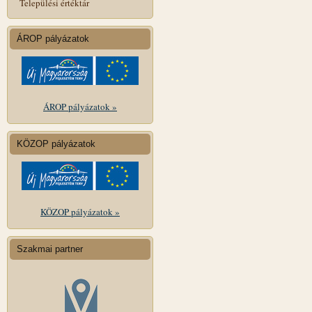
Települési értéktár
ÁROP pályázatok
ÁROP pályázatok »
KÖZOP pályázatok
KÖZOP pályázatok »
Szakmai partner