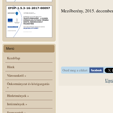
Mezőberény, 2015. december
Menü
Kezdőlap
Hírek
Oszd meg a cikket
Városunkról
»
Ugrá
Önkormányzat és közigazgatás
»
Hirdetmények
»
Intézmények
»
Szervezetek
»