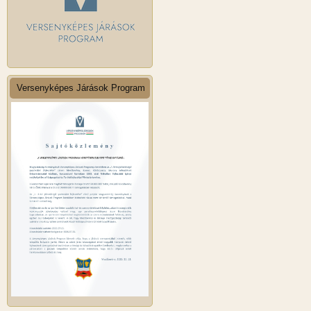
Versenyképes Járások Program